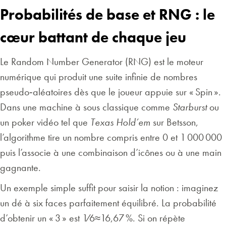
Probabilités de base et RNG : le
cœur battant de chaque jeu
Le Random Number Generator (RNG) est le moteur
numérique qui produit une suite infinie de nombres
pseudo‑aléatoires dès que le joueur appuie sur « Spin ».
Dans une machine à sous classique comme
Starburst
ou
un poker vidéo tel que
Texas Hold’em
sur Betsson,
l’algorithme tire un nombre compris entre 0 et 1 000 000
puis l’associe à une combinaison d’icônes ou à une main
gagnante.
Un exemple simple suffit pour saisir la notion : imaginez
un dé à six faces parfaitement équilibré. La probabilité
d’obtenir un « 3 » est 1⁄6≈16,67 %. Si on répète