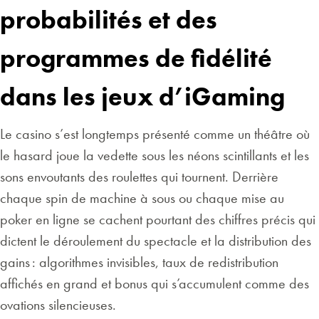
probabilités et des
programmes de fidélité
dans les jeux d’iGaming
Le casino s’est longtemps présenté comme un théâtre où
le hasard joue la vedette sous les néons scintillants et les
sons envoutants des roulettes qui tournent. Derrière
chaque spin de machine à sous ou chaque mise au
poker en ligne se cachent pourtant des chiffres précis qui
dictent le déroulement du spectacle et la distribution des
gains : algorithmes invisibles, taux de redistribution
affichés en grand et bonus qui s’accumulent comme des
ovations silencieuses.