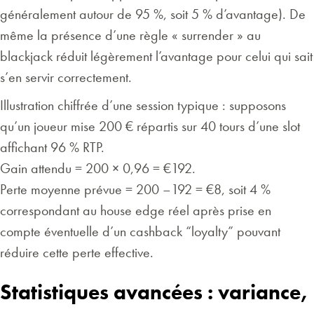
généralement autour de 95 %, soit 5 % d’avantage). De
même la présence d’une règle « surrender » au
blackjack réduit légèrement l’avantage pour celui qui sait
s’en servir correctement.
Illustration chiffrée d’une session typique : supposons
qu’un joueur mise 200 € répartis sur 40 tours d’une slot
affichant 96 % RTP.
Gain attendu = 200 × 0,96 = €192.
Perte moyenne prévue = 200 –192 = €8, soit 4 %
correspondant au house edge réel après prise en
compte éventuelle d’un cashback “loyalty” pouvant
réduire cette perte effective.
Statistiques avancées : variance,