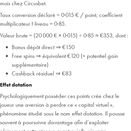
mois chez Circusbet.
Taux conversion déclaré = 0·015 € / point, coefficient
multiplicateur Niveau = 0·85.
Valeur brute = (20 000 € × 0·015) ÷ 0·85 ≈ €353, dont :
Bonus dépôt direct ⇒ €150
Free spins ⇒ équivalent €120 (+ potentiel gain
supplémentaire)
Cashback résiduel ⇒ €83
Effet dotation
Psychologiquement posséder ces points crée chez le
joueur une aversion à perdre ce « capital virtuel »,
phénomène étudié sous le nom
effet dotation
. Il pousse
souvent à poursuivre davantage afin d’exploiter