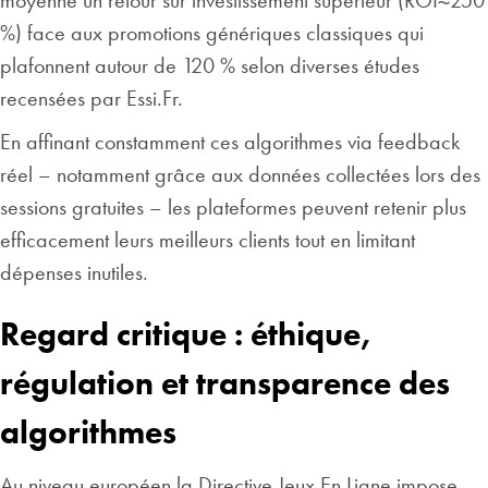
moyenne un retour sur investissement supérieur (ROI≈250
%) face aux promotions génériques classiques qui
plafonnent autour de 120 % selon diverses études
recensées par Essi.Fr.
En affinant constamment ces algorithmes via feedback
réel – notamment grâce aux données collectées lors des
sessions gratuites – les plateformes peuvent retenir plus
efficacement leurs meilleurs clients tout en limitant
dépenses inutiles.
Regard critique : éthique,
régulation et transparence des
algorithmes
Au niveau européen la Directive Jeux En Ligne impose