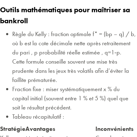
Outils mathématiques pour maîtriser sa
bankroll
Règle du Kelly : fraction optimale f* = (bp – q) / b,
où b est la cote décimale nette après retraitement
du pari , p probabilité réelle estimée , q=1‑p.
Cette formule conseille souvent une mise très
prudente dans les jeux très volatils afin d’éviter la
faillite prématurée.
Fraction fixe : miser systématiquement x % du
capital initial (souvent entre 1 % et 5 %) quel que
soit le résultat précédent.
Tableau récapitulatif :
Stratégie
Avantages
Inconvénients