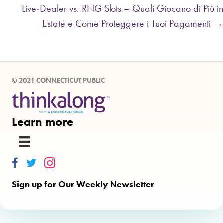
navigation
Live‑Dealer vs. RNG Slots – Quali Giocano di Più in
Estate e Come Proteggere i Tuoi Pagamenti →
© 2021 CONNECTICUT PUBLIC
Learn more
Thinkalong on Facebook
Thinkalong on Twitter
Thinkalong on Instagram
Sign up for Our Weekly Newsletter