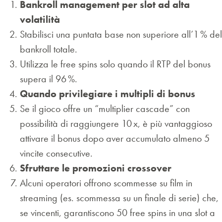
Bankroll management per slot ad alta
volatilità
Stabilisci una puntata base non superiore all’1 % del
bankroll totale.
Utilizza le free spins solo quando il RTP del bonus
supera il 96 %.
Quando privilegiare i multipli di bonus
Se il gioco offre un “multiplier cascade” con
possibilità di raggiungere 10 x, è più vantaggioso
attivare il bonus dopo aver accumulato almeno 5
vincite consecutive.
Sfruttare le promozioni crossover
Alcuni operatori offrono scommesse su film in
streaming (es. scommessa su un finale di serie) che,
se vincenti, garantiscono 50 free spins in una slot a