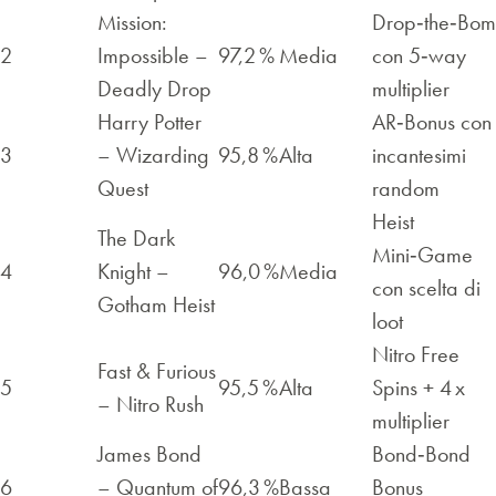
Mission:
Drop‑the‑Bo
2
Impossible –
97,2 %
Media
con 5‑way
Deadly Drop
multiplier
Harry Potter
AR‑Bonus con
3
– Wizarding
95,8 %
Alta
incantesimi
Quest
random
Heist
The Dark
Mini‑Game
4
Knight –
96,0 %
Media
con scelta di
Gotham Heist
loot
Nitro Free
Fast & Furious
5
95,5 %
Alta
Spins + 4 x
– Nitro Rush
multiplier
James Bond
Bond‑Bond
6
– Quantum of
96,3 %
Bassa
Bonus