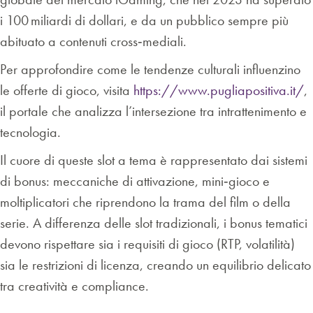
i 100 miliardi di dollari, e da un pubblico sempre più
abituato a contenuti cross‑mediali.
Per approfondire come le tendenze culturali influenzino
le offerte di gioco, visita
https://www.pugliapositiva.it/
,
il portale che analizza l’intersezione tra intrattenimento e
tecnologia.
Il cuore di queste slot a tema è rappresentato dai sistemi
di bonus: meccaniche di attivazione, mini‑gioco e
moltiplicatori che riprendono la trama del film o della
serie. A differenza delle slot tradizionali, i bonus tematici
devono rispettare sia i requisiti di gioco (RTP, volatilità)
sia le restrizioni di licenza, creando un equilibrio delicato
tra creatività e compliance.