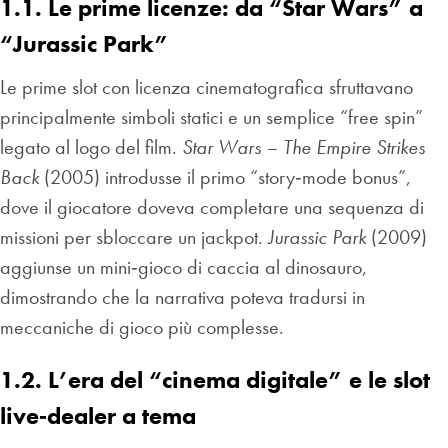
1.1. Le prime licenze: da “Star Wars” a
“Jurassic Park”
Le prime slot con licenza cinematografica sfruttavano
principalmente simboli statici e un semplice “free spin”
legato al logo del film.
Star Wars – The Empire Strikes
Back
(2005) introdusse il primo “story‑mode bonus”,
dove il giocatore doveva completare una sequenza di
missioni per sbloccare un jackpot.
Jurassic Park
(2009)
aggiunse un mini‑gioco di caccia al dinosauro,
dimostrando che la narrativa poteva tradursi in
meccaniche di gioco più complesse.
1.2. L’era del “cinema digitale” e le slot
live‑dealer a tema