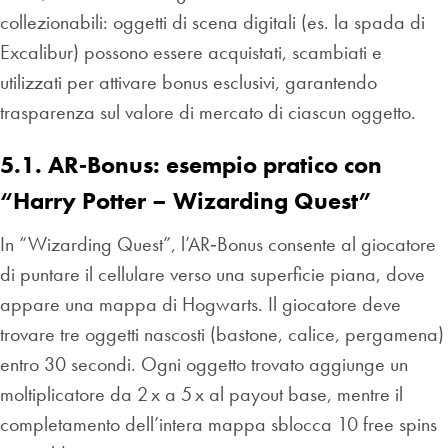
collezionabili: oggetti di scena digitali (es. la spada di
Excalibur) possono essere acquistati, scambiati e
utilizzati per attivare bonus esclusivi, garantendo
trasparenza sul valore di mercato di ciascun oggetto.
5.1. AR‑Bonus: esempio pratico con
“Harry Potter – Wizarding Quest”
In “Wizarding Quest”, l’AR‑Bonus consente al giocatore
di puntare il cellulare verso una superficie piana, dove
appare una mappa di Hogwarts. Il giocatore deve
trovare tre oggetti nascosti (bastone, calice, pergamena)
entro 30 secondi. Ogni oggetto trovato aggiunge un
moltiplicatore da 2 x a 5 x al payout base, mentre il
completamento dell’intera mappa sblocca 10 free spins