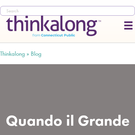
Thinkalong »
Blog
Quando il Grande