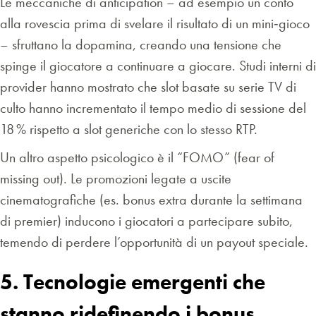
Le meccaniche di anticipation – ad esempio un conto
alla rovescia prima di svelare il risultato di un mini‑gioco
– sfruttano la dopamina, creando una tensione che
spinge il giocatore a continuare a giocare. Studi interni di
provider hanno mostrato che slot basate su serie TV di
culto hanno incrementato il tempo medio di sessione del
18 % rispetto a slot generiche con lo stesso RTP.
Un altro aspetto psicologico è il “FOMO” (fear of
missing out). Le promozioni legate a uscite
cinematografiche (es. bonus extra durante la settimana
di premier) inducono i giocatori a partecipare subito,
temendo di perdere l’opportunità di un payout speciale.
5. Tecnologie emergenti che
stanno ridefinendo i bonus