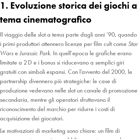
1. Evoluzione storica dei giochi a
tema cinematografico
Il viaggio delle slot a tema parte dagli anni ’90, quando
i primi produttori ottennero licenze per film cult come
Star
Wars
e
Jurassic Park
. In quell’epoca le grafiche erano
limitate a 2 D e i bonus si riducevano a semplici giri
gratuiti con simboli espansi. Con l’avvento del 2000, le
partnership divennero più strategiche: le case di
produzione vedevano nelle slot un canale di promozione
secondaria, mentre gli operatori sfruttavano il
riconoscimento del marchio per ridurre i costi di
acquisizione dei giocatori.
Le motivazioni di marketing sono chiare: un film di