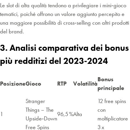
Le slot di alta qualità tendono a privilegiare i mini‑gioco
tematici, poiché offrono un valore aggiunto percepito e
una maggiore possibilità di cross‑selling con altri prodotti
del brand.
3. Analisi comparativa dei bonus
più redditizi del 2023‑2024
Bonus
Posizione
Gioco
RTP
Volatilità
principale
Stranger
12 free spins
Things – The
con
1
96,5 %
Alta
Upside‑Down
moltiplicatore
Free Spins
3 x