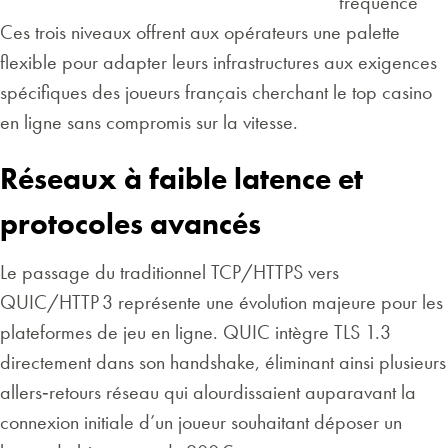
fréquence
Ces trois niveaux offrent aux opérateurs une palette
flexible pour adapter leurs infrastructures aux exigences
spécifiques des joueurs français cherchant le top casino
en ligne sans compromis sur la vitesse.
Réseaux à faible latence et
protocoles avancés
Le passage du traditionnel TCP/HTTPS vers
QUIC/HTTP 3 représente une évolution majeure pour les
plateformes de jeu en ligne. QUIC intègre TLS 1.3
directement dans son handshake, éliminant ainsi plusieurs
allers‑retours réseau qui alourdissaient auparavant la
connexion initiale d’un joueur souhaitant déposer un