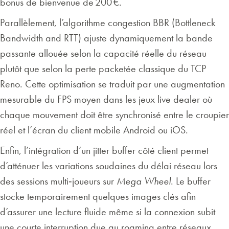
bonus de bienvenue de 200 €.
Parallèlement, l’algorithme congestion BBR (Bottleneck
Bandwidth and RTT) ajuste dynamiquement la bande
passante allouée selon la capacité réelle du réseau
plutôt que selon la perte packetée classique du TCP
Reno. Cette optimisation se traduit par une augmentation
mesurable du FPS moyen dans les jeux live dealer où
chaque mouvement doit être synchronisé entre le croupier
réel et l’écran du client mobile Android ou iOS.
Enfin, l’intégration d’un jitter buffer côté client permet
d’atténuer les variations soudaines du délai réseau lors
des sessions multi‑joueurs sur
Mega Wheel
. Le buffer
stocke temporairement quelques images clés afin
d’assurer une lecture fluide même si la connexion subit
une courte interruption due au roaming entre réseaux