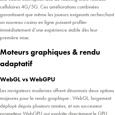
cellulaires 4G/5G. Ces améliorations combinées
garantissent que même les joueurs exigeants recherchant
un nouveau casino en ligne puissent profiter
immédiatement d’une expérience stable dès leur
première mise.​
Moteurs graphiques & rendu
adaptatif
WebGL vs WebGPU
Les navigateurs modernes offrent désormais deux options
majeures pour le rendu graphique : WebGL, largement
déployé depuis plusieurs années, et son successeur
prometteur WebGPU qui exploite directement le GPU