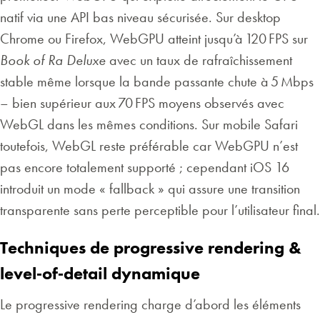
natif via une API bas niveau sécurisée. Sur desktop
Chrome ou Firefox, WebGPU atteint jusqu’à 120 FPS sur
Book of Ra Deluxe
avec un taux de rafraîchissement
stable même lorsque la bande passante chute à 5 Mbps
– bien supérieur aux 70 FPS moyens observés avec
WebGL dans les mêmes conditions. Sur mobile Safari
toutefois, WebGL reste préférable car WebGPU n’est
pas encore totalement supporté ; cependant iOS 16
introduit un mode « fallback » qui assure une transition
transparente sans perte perceptible pour l’utilisateur final.​
Techniques de progressive rendering &
level‑of‑detail dynamique
Le progressive rendering charge d’abord les éléments