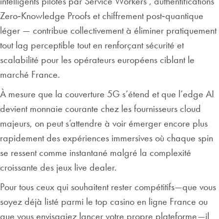
intelligents pilotés par Service Workers , authentifications
Zero‑Knowledge Proofs et chiffrement post‑quantique
léger — contribue collectivement à éliminer pratiquement
tout lag perceptible tout en renforçant sécurité et
scalabilité pour les opérateurs européens ciblant le
marché France.
À mesure que la couverture 5G s’étend et que l’edge AI
devient monnaie courante chez les fournisseurs cloud
majeurs, on peut s’attendre à voir émerger encore plus
rapidement des expériences immersives où chaque spin
se ressent comme instantané malgré la complexité
croissante des jeux live dealer.
Pour tous ceux qui souhaitent rester compétitifs—que vous
soyez déjà listé parmi le top casino en ligne France ou
que vous envisagiez lancer votre propre plateforme—il