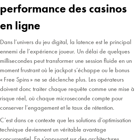
performance des casinos
en ligne
Dans l’univers du jeu digital, la latence est le principal
ennemi de l’expérience joueur. Un délai de quelques
millisecondes peut transformer une session fluide en un
moment frustrant où le jackpot s’échappe ou le bonus
« Free Spins » ne se déclenche plus. Les opérateurs
doivent donc traiter chaque requête comme une mise à
risque réel, où chaque microseconde compte pour
conserver l’engagement et le taux de rétention.
C’est dans ce contexte que les solutions d’optimisation
technique deviennent un véritable avantage
concurrentiel. En s’appuyant sur des architectures