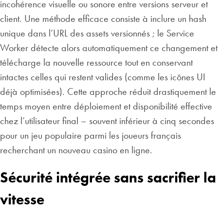
incohérence visuelle ou sonore entre versions serveur et
client. Une méthode efficace consiste à inclure un hash
unique dans l’URL des assets versionnés ; le Service
Worker détecte alors automatiquement ce changement et
télécharge la nouvelle ressource tout en conservant
intactes celles qui restent valides (comme les icônes UI
déjà optimisées). Cette approche réduit drastiquement le
temps moyen entre déploiement et disponibilité effective
chez l’utilisateur final – souvent inférieur à cinq secondes
pour un jeu populaire parmi les joueurs français
recherchant un nouveau casino en ligne.​
Sécurité intégrée sans sacrifier la
vitesse