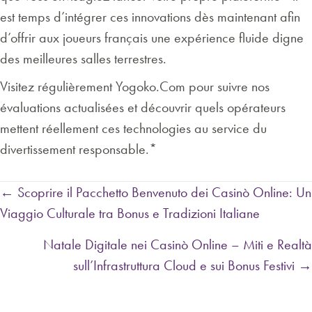
est temps d’intégrer ces innovations dès maintenant afin
d’offrir aux joueurs français une expérience fluide digne
des meilleures salles terrestres.
Visitez régulièrement Yogoko.Com pour suivre nos
évaluations actualisées et découvrir quels opérateurs
mettent réellement ces technologies au service du
divertissement responsable.*
Posts
← Scoprire il Pacchetto Benvenuto dei Casinò Online: Un
Viaggio Culturale tra Bonus e Tradizioni Italiane
navigation
Natale Digitale nei Casinò Online – Miti e Realtà
sull’Infrastruttura Cloud e sui Bonus Festivi →