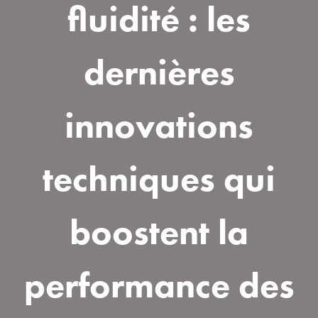
fluidité : les
dernières
innovations
techniques qui
boostent la
performance des