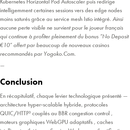
Kubernetes Horizontal Pod Autoscaler puis redirige
intelligemment certaines sessions vers des edge nodes
moins saturés grâce au service mesh Istio intégré.
Ainsi
aucune perte visible ne survient pour le joueur français
qui continue à profiter pleinement du bonus “No Deposit
€10” offert par beaucoup de nouveaux casinos
recommandés par Yogoko.Com.
— ​
Conclusion
En récapitulatif, chaque levier technologique présenté —
architecture hyper‑scalable hybride, protocoles
QUIC/HTTP³ couplés au BBR congestion control ,
moteurs graphiques WebGPU adaptatifs , caches