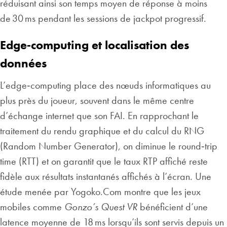
réduisant ainsi son temps moyen de réponse à moins
de 30 ms pendant les sessions de jackpot progressif.
Edge‑computing et localisation des
données
L’edge‑computing place des nœuds informatiques au
plus près du joueur, souvent dans le même centre
d’échange internet que son FAI. En rapprochant le
traitement du rendu graphique et du calcul du RNG
(Random Number Generator), on diminue le round‑trip
time (RTT) et on garantit que le taux RTP affiché reste
fidèle aux résultats instantanés affichés à l’écran. Une
étude menée par Yogoko.Com montre que les jeux
mobiles comme
Gonzo’s Quest VR
bénéficient d’une
latence moyenne de 18 ms lorsqu’ils sont servis depuis un