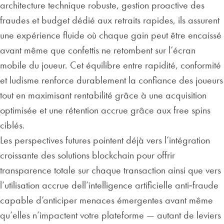
architecture technique robuste, gestion proactive des
fraudes et budget dédié aux retraits rapides, ils assurent
une expérience fluide où chaque gain peut être encaissé
avant même que confettis ne retombent sur l’écran
mobile du joueur. Cet équilibre entre rapidité, conformité
et ludisme renforce durablement la confiance des joueurs
tout en maximisant rentabilité grâce à une acquisition
optimisée et une rétention accrue grâce aux free spins
ciblés.
Les perspectives futures pointent déjà vers l’intégration
croissante des solutions blockchain pour offrir
transparence totale sur chaque transaction ainsi que vers
l’utilisation accrue dell’intelligence artificielle anti‑fraude
capable d’anticiper menaces émergentes avant même
qu’elles n’impactent votre plateforme — autant de leviers