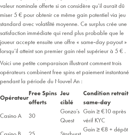
valeur nominale offerte si on considère qu’il aurait dû
miser 5 € pour obtenir ce même gain potentiel via jeu
standard avec volatilité moyenne. Ce surplus crée une
satisfaction immédiate qui rend plus probable que le
joueur accepte ensuite une offre « same‑day payout »
lorsqu’il atteint son premier gain réel supérieur à 5 € .
Voici une petite comparaison illustrant comment trois
opérateurs combinent free spins et paiement instantané
pendant la période du Nouvel An :
Free Spins
Jeu
Condition retrait
Opérateur
offerts
ciblé
same‑day
Gonzo’s
Gain ≥ €10 après
Casino A
30
Quest
vérif KYC
Gain ≥ €8 + dépôt
Casino B
25
Starburst