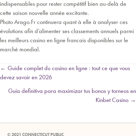
indispensables pour rester compétitif bien au-delà de
cette saison nouvelle année excitante.
Photo Arago.Fr continuera quant à elle à analyser ces
évolutions afin d’alimenter ses classements annuels parmi
les meilleurs casino en ligne francais disponibles sur le
marché mondial.
Posts
← Guide complet du casino en ligne : tout ce que vous
devez savoir en 2026
navigation
Guía definitiva para maximizar tus bonos y torneos en
Kinbet Casino →
© 2021 CONNECTICUT PUBLIC