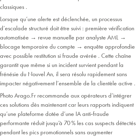
classiques .
Lorsque qu’une alerte est déclenchée, un processus
d’escalade structuré doit être suivi : première vérification
automatisée → revue manuelle par analyste AML →
blocage temporaire du compte → enquête approfondie
avec possible restitution si fraude avérée . Cette chaîne
garantit que même si un incident survient pendant la
frénésie du Nouvel An, il sera résolu rapidement sans
impacter négativement l’ensemble de la clientèle active .
Photo Arago.Fr recommande aux opérateurs d’intégrer
ces solutions dès maintenant car leurs rapports indiquent
qu’une plateforme dotée d’une IA anti‑fraude
performante réduit jusqu’à 70 % les cas suspects détectés
pendant les pics promotionnels sans augmenter