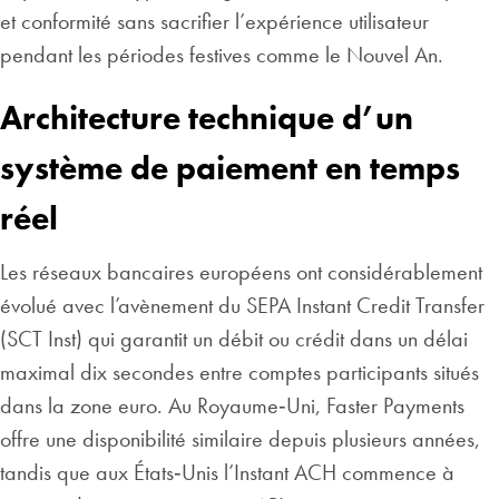
et conformité sans sacrifier l’expérience utilisateur
pendant les périodes festives comme le Nouvel An.
Architecture technique d’un
système de paiement en temps
réel
Les réseaux bancaires européens ont considérablement
évolué avec l’avènement du SEPA Instant Credit Transfer
(SCT Inst) qui garantit un débit ou crédit dans un délai
maximal dix secondes entre comptes participants situés
dans la zone euro. Au Royaume‑Uni, Faster Payments
offre une disponibilité similaire depuis plusieurs années,
tandis que aux États‑Unis l’Instant ACH commence à