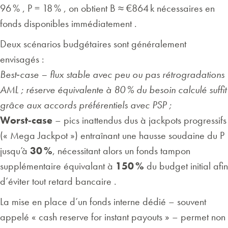
96 % , P = 18 % , on obtient B ≈ €864 k nécessaires en
fonds disponibles immédiatement .
Deux scénarios budgétaires sont généralement
envisagés :
Best‑case
– flux stable avec peu ou pas rétrogradations
AML ; réserve équivalente à
80 %
du besoin calculé suffit
grâce aux accords préférentiels avec PSP ;
Worst‑case
– pics inattendus dus à jackpots progressifs
(« Mega Jackpot ») entraînant une hausse soudaine du P
jusqu’à
30 %
, nécessitant alors un fonds tampon
supplémentaire équivalant à
150 %
du budget initial afin
d’éviter tout retard bancaire .
La mise en place d’un fonds interne dédié – souvent
appelé « cash reserve for instant payouts » – permet non