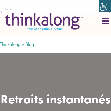
Thinkalong »
Blog
Retraits instantanés