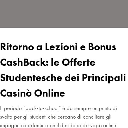
Ritorno a Lezioni e Bonus
CashBack: le Offerte
Studentesche dei Principali
Casinò Online
Il periodo “back‑to‑school” è da sempre un punto di
svolta per gli studenti che cercano di conciliare gli
impegni accademici con il desiderio di svago online.