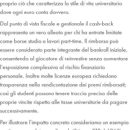
proprio ciò che caratterizza lo stile di vita universitario
dove ogni euro conta davvero.
Dal punto di vista fiscale e gestionale il cash‑back
rappresenta un vero alleato per chi ha entrate limitate
come borse studio o lavori part‑time. Il rimborso può
essere considerato parte integrante del bankroll iniziale,
consentendo al giocatore di reinvestire senza aumentare
l’esposizione complessiva al rischio finanziario
personale. Inoltre molte licenze europea richiedono
trasparenza nella rendicontazione dei premi rimborsati;
così gli studenti possono tenere traccia precisa delle
proprie vincite rispetto alle tasse universitarie da pagare
successivamente.
Per illustrare l’impatto concreto consideriamo un esempio