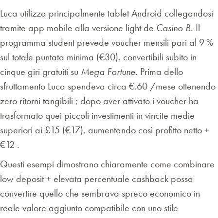
Luca utilizza principalmente tablet Android collegandosi
tramite app mobile alla versione light de
Casino B
. Il
programma student prevede voucher mensili pari al ​​9 %
sul totale puntata minima (€30), convertibili subito in
cinque giri gratuiti su
Mega Fortune
. Prima dello
sfruttamento Luca spendeva circa €.60 /mese ottenendo
zero ritorni tangibili ; dopo aver attivato i voucher ha
trasformato quei piccoli investimenti in vincite medie
superiori ai £15 (€17), aumentando così profitto netto +
€12 .
Questi esempi dimostrano chiaramente come combinare
low deposit + elevata percentuale cashback possa
convertire quello che sembrava spreco economico in
reale valore aggiunto compatibile con uno stile