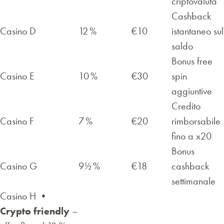
criptovaluta
Cashback
Casino D
12 %
€10
istantaneo sul
saldo
Bonus free
Casino E
10 %
€30
spin
aggiuntive
Credito
Casino F
7 %
€20
rimborsabile
fino a x20
Bonus
Casino G
9½ %
€18
cashback
settimanale
Casino H •
Crypto friendly
–