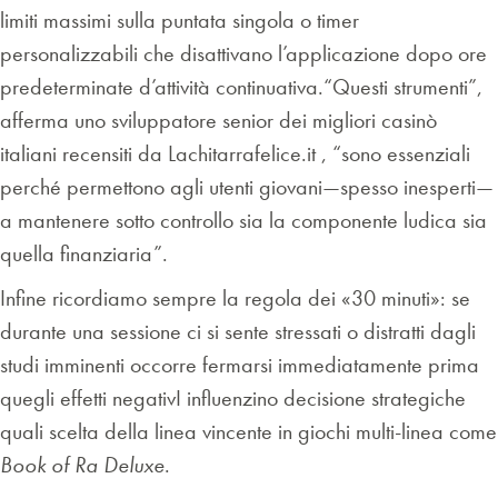
limiti massimi sulla puntata singola o timer
personalizzabili che disattivano l’applicazione dopo ore
predeterminate d’attività continuativa.“Questi strumenti”,
afferma uno sviluppatore senior dei migliori casinò
italiani recensiti da Lachitarrafelice.it , “sono essenziali
perché permettono agli utenti giovani—spesso inesperti—
a mantenere sotto controllo sia la componente ludica sia
quella finanziaria”.
Infine ricordiamo sempre la regola dei «30 minuti»: se
durante una sessione ci si sente stressati o distratti dagli
studi imminenti occorre fermarsi immediatamente prima
quegli effetti negativI influenzino decisione strategiche
quali scelta della linea vincente in giochi multi-linea come
Book of Ra Deluxe
.