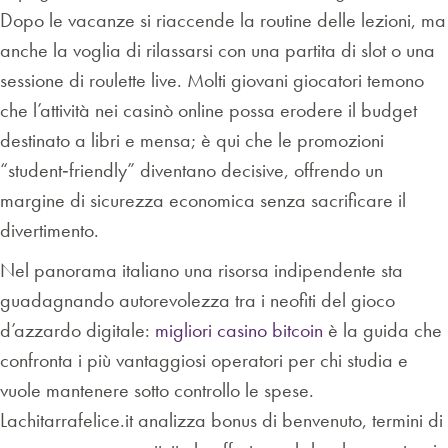
Dopo le vacanze si riaccende la routine delle lezioni, ma
anche la voglia di rilassarsi con una partita di slot o una
sessione di roulette live. Molti giovani giocatori temono
che l’attività nei casinò online possa erodere il budget
destinato a libri e mensa; è qui che le promozioni
“student‑friendly” diventano decisive, offrendo un
margine di sicurezza economica senza sacrificare il
divertimento.
Nel panorama italiano una risorsa indipendente sta
guadagnando autorevolezza tra i neofiti del gioco
d’azzardo digitale:
migliori casino bitcoin
è la guida che
confronta i più vantaggiosi operatori per chi studia e
vuole mantenere sotto controllo le spese.
Lachitarrafelice.it analizza bonus di benvenuto, termini di