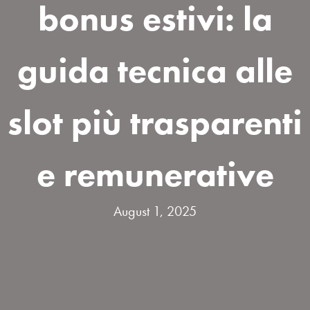
bonus estivi: la
guida tecnica alle
slot più trasparenti
e remunerative
August 1, 2025