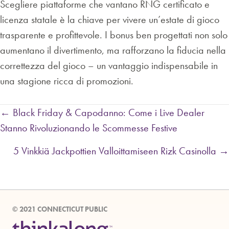
Scegliere piattaforme che vantano RNG certificato e
licenza statale è la chiave per vivere un’estate di gioco
trasparente e profittevole. I bonus ben progettati non solo
aumentano il divertimento, ma rafforzano la fiducia nella
correttezza del gioco – un vantaggio indispensabile in
una stagione ricca di promozioni.
Posts
← Black Friday & Capodanno: Come i Live Dealer
Stanno Rivoluzionando le Scommesse Festive
navigation
5 Vinkkiä Jackpottien Valloittamiseen Rizk Casinolla →
© 2021 CONNECTICUT PUBLIC