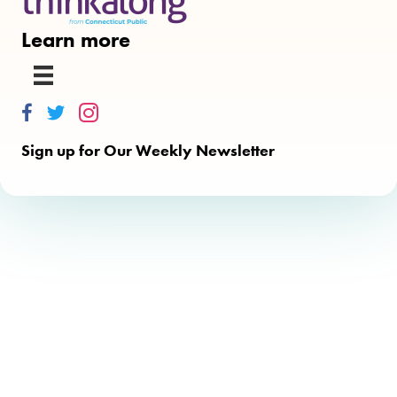
Learn more
Thinkalong on Facebook
Thinkalong on Twitter
Thinkalong on Instagram
Sign up for Our Weekly Newsletter