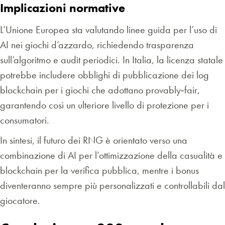
Implicazioni normative
L’Unione Europea sta valutando linee guida per l’uso di
AI nei giochi d’azzardo, richiedendo trasparenza
sull’algoritmo e audit periodici. In Italia, la licenza statale
potrebbe includere obblighi di pubblicazione dei log
blockchain per i giochi che adottano provably‑fair,
garantendo così un ulteriore livello di protezione per i
consumatori.
In sintesi, il futuro dei RNG è orientato verso una
combinazione di AI per l’ottimizzazione della casualità e
blockchain per la verifica pubblica, mentre i bonus
diventeranno sempre più personalizzati e controllabili dal
giocatore.