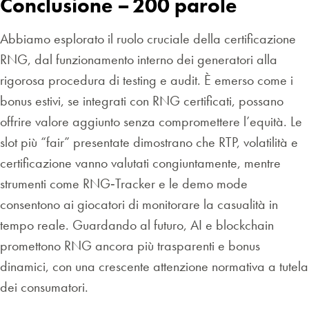
Conclusione – 200 parole
Abbiamo esplorato il ruolo cruciale della certificazione
RNG, dal funzionamento interno dei generatori alla
rigorosa procedura di testing e audit. È emerso come i
bonus estivi, se integrati con RNG certificati, possano
offrire valore aggiunto senza compromettere l’equità. Le
slot più “fair” presentate dimostrano che RTP, volatilità e
certificazione vanno valutati congiuntamente, mentre
strumenti come RNG‑Tracker e le demo mode
consentono ai giocatori di monitorare la casualità in
tempo reale. Guardando al futuro, AI e blockchain
promettono RNG ancora più trasparenti e bonus
dinamici, con una crescente attenzione normativa a tutela
dei consumatori.