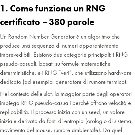
1. Come funziona un RNG
certificato – 380 parole
Un Random Number Generator è un algoritmo che
produce una sequenza di numeri apparentemente
imprevedibili. Esistono due categorie principali: i RNG
pseudo‑casuali, basati su formule matematiche
deterministiche, e i RNG “veri”, che utilizzano hardware
dedicato (ad esempio, generatore di rumore termico).
Nel contesto delle slot, la maggior parte degli operatori
impiega RNG pseudo‑casuali perché offrono velocità e
replicabilità. Il processo inizia con un seed, un valore
iniziale derivato da fonti di entropia (orologio di sistema,
movimento del mouse, rumore ambientale). Da quel