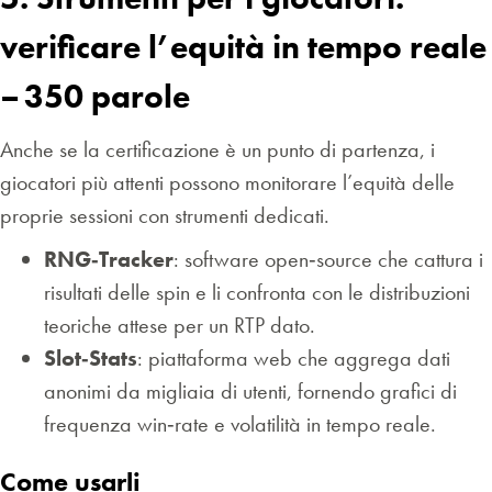
verificare l’equità in tempo reale
– 350 parole
Anche se la certificazione è un punto di partenza, i
giocatori più attenti possono monitorare l’equità delle
proprie sessioni con strumenti dedicati.
RNG‑Tracker
: software open‑source che cattura i
risultati delle spin e li confronta con le distribuzioni
teoriche attese per un RTP dato.
Slot‑Stats
: piattaforma web che aggrega dati
anonimi da migliaia di utenti, fornendo grafici di
frequenza win‑rate e volatilità in tempo reale.
Come usarli