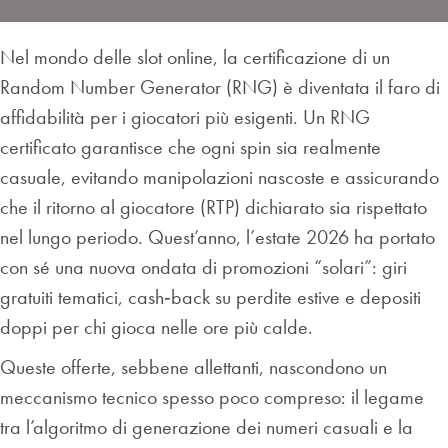
Nel mondo delle slot online, la certificazione di un
Random Number Generator (RNG) è diventata il faro di
affidabilità per i giocatori più esigenti. Un RNG
certificato garantisce che ogni spin sia realmente
casuale, evitando manipolazioni nascoste e assicurando
che il ritorno al giocatore (RTP) dichiarato sia rispettato
nel lungo periodo. Quest’anno, l’estate 2026 ha portato
con sé una nuova ondata di promozioni “solari”: giri
gratuiti tematici, cash‑back su perdite estive e depositi
doppi per chi gioca nelle ore più calde.
Queste offerte, sebbene allettanti, nascondono un
meccanismo tecnico spesso poco compreso: il legame
tra l’algoritmo di generazione dei numeri casuali e la