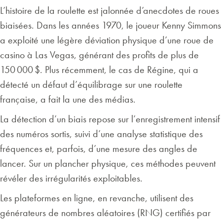
L’histoire de la roulette est jalonnée d’anecdotes de roues
biaisées. Dans les années 1970, le joueur Kenny Simmons
a exploité une légère déviation physique d’une roue de
casino à Las Vegas, générant des profits de plus de
150 000 $. Plus récemment, le cas de Régine, qui a
détecté un défaut d’équilibrage sur une roulette
française, a fait la une des médias.
La détection d’un biais repose sur l’enregistrement intensif
des numéros sortis, suivi d’une analyse statistique des
fréquences et, parfois, d’une mesure des angles de
lancer. Sur un plancher physique, ces méthodes peuvent
révéler des irrégularités exploitables.
Les plateformes en ligne, en revanche, utilisent des
générateurs de nombres aléatoires (RNG) certifiés par