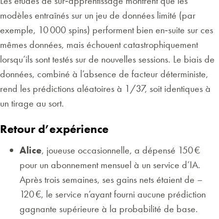
Les études de sur‑apprentissage montrent que les
modèles entraînés sur un jeu de données limité (par
exemple, 10 000 spins) performent bien en‑suite sur ces
mêmes données, mais échouent catastrophiquement
lorsqu’ils sont testés sur de nouvelles sessions. Le biais de
données, combiné à l’absence de facteur déterministe,
rend les prédictions aléatoires à 1/37, soit identiques à
un tirage au sort.
Retour d’expérience
Alice
, joueuse occasionnelle, a dépensé 150 €
pour un abonnement mensuel à un service d’IA.
Après trois semaines, ses gains nets étaient de –
120 €, le service n’ayant fourni aucune prédiction
gagnante supérieure à la probabilité de base.