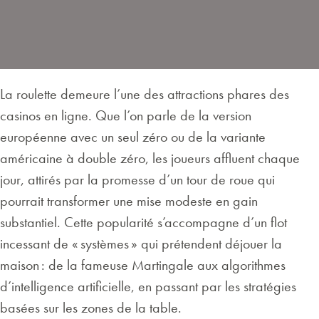
La roulette demeure l’une des attractions phares des
casinos en ligne. Que l’on parle de la version
européenne avec un seul zéro ou de la variante
américaine à double zéro, les joueurs affluent chaque
jour, attirés par la promesse d’un tour de roue qui
pourrait transformer une mise modeste en gain
substantiel. Cette popularité s’accompagne d’un flot
incessant de « systèmes » qui prétendent déjouer la
maison : de la fameuse Martingale aux algorithmes
d’intelligence artificielle, en passant par les stratégies
basées sur les zones de la table.