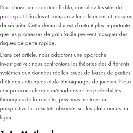
Pour choisir un opérateur fiable, consultez les
sites de
paris sportif fiables
et comparez leurs licences et mesures
de sécurité. Cette démarche est d’autant plus importante
que les promesses de gain facile peuvent masquer des
risques de perte rapide.
Dans cet article, nous adoptons une approche
investigative : nous confrontons les théories des différents
systèmes aux données réelles issues de bases de parties,
d’études statistiques et de témoignages de joueurs. Nous
comparerons chaque méthode avec les probabilités
théoriques de la roulette, puis nous mettrons en
perspective les résultats observés sur les plateformes en
ligne.