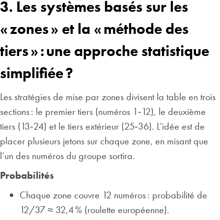
3. Les systèmes basés sur les
« zones » et la « méthode des
tiers » : une approche statistique
simplifiée ?
Les stratégies de mise par zones divisent la table en trois
sections : le premier tiers (numéros 1‑12), le deuxième
tiers (13‑24) et le tiers extérieur (25‑36). L’idée est de
placer plusieurs jetons sur chaque zone, en misant que
l’un des numéros du groupe sortira.
Probabilités
Chaque zone couvre 12 numéros : probabilité de
12/37 ≈ 32,4 % (roulette européenne).