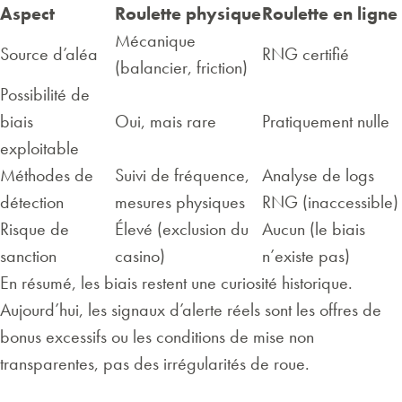
Aspect
Roulette physique
Roulette en ligne
Mécanique
Source d’aléa
RNG certifié
(balancier, friction)
Possibilité de
biais
Oui, mais rare
Pratiquement nulle
exploitable
Méthodes de
Suivi de fréquence,
Analyse de logs
détection
mesures physiques
RNG (inaccessible)
Risque de
Élevé (exclusion du
Aucun (le biais
sanction
casino)
n’existe pas)
En résumé, les biais restent une curiosité historique.
Aujourd’hui, les signaux d’alerte réels sont les offres de
bonus excessifs ou les conditions de mise non
transparentes, pas des irrégularités de roue.