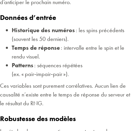
d’anticiper le prochain numéro.
Données d’entrée
Historique des numéros
: les spins précédents
(souvent les 50 derniers).
Temps de réponse
: intervalle entre le spin et le
rendu visuel.
Patterns
: séquences répétées
(ex. « pair‑impair‑pair »).
Ces variables sont purement corrélatives. Aucun lien de
causalité n’existe entre le temps de réponse du serveur et
le résultat du RNG.
Robustesse des modèles