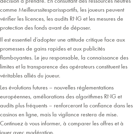
décision à prendre. En consultant des ressources neutres
comme Meilleurssitesparissportifs, les joueurs peuvent
vérifier les licences, les audits RNG et les mesures de
protection des fonds avant de déposer.
Il est essentiel d’adopter une attitude critique face aux
promesses de gains rapides et aux publicités
flamboyantes. Le jeu responsable, la connaissance des
limites et la transparence des opérateurs constituent les
véritables alliés du joueur.
Les évolutions futures – nouvelles réglementations
européennes, améliorations des algorithmes RNG et
audits plus fréquents – renforceront la confiance dans les
casinos en ligne, mais la vigilance restera de mise.
Continuez à vous informer, à comparer les offres et à
jouer avec modération.