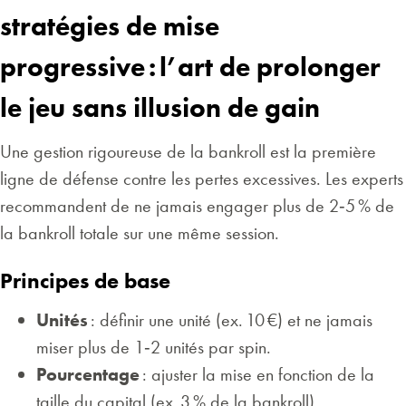
stratégies de mise
progressive : l’art de prolonger
le jeu sans illusion de gain
Une gestion rigoureuse de la bankroll est la première
ligne de défense contre les pertes excessives. Les experts
recommandent de ne jamais engager plus de 2‑5 % de
la bankroll totale sur une même session.
Principes de base
Unités
: définir une unité (ex. 10 €) et ne jamais
miser plus de 1‑2 unités par spin.
Pourcentage
: ajuster la mise en fonction de la
taille du capital (ex. 3 % de la bankroll).