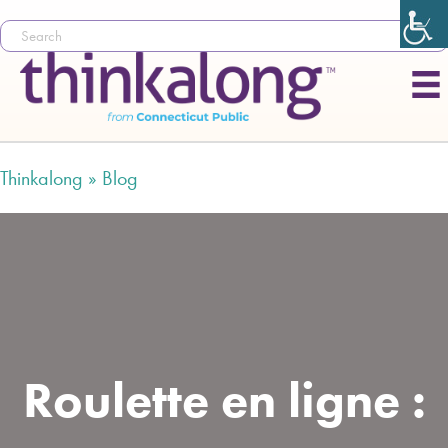
Thinkalong »
Blog
Roulette en ligne :