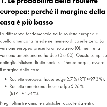
1. Le probabilità della roulette
europea: perché il margine della
casa è più basso
La differenza fondamentale tra la roulette europea e
quella americana risiede nel numero di caselle zero. La
versione europea presenta un solo zero (0), mentre la
versione americana ne ha due (0 e 00). Questo semplice
dettaglio influisce direttamente sul “house edge”, ovvero
il margine della casa.
Roulette europea: house edge 2,7 % (RTP ≈ 97,3 %).
Roulette americana: house edge 5,26 %
(RTP ≈ 94,74 %).
Negli ultimi tre anni, le statistiche raccolte da enti di