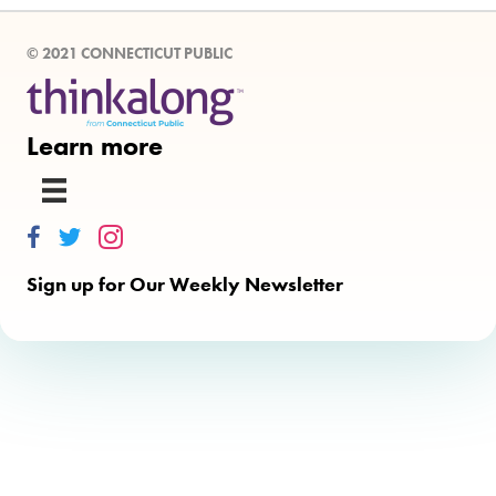
© 2021 CONNECTICUT PUBLIC
Learn more
Thinkalong on Facebook
Thinkalong on Twitter
Thinkalong on Instagram
Sign up for Our Weekly Newsletter