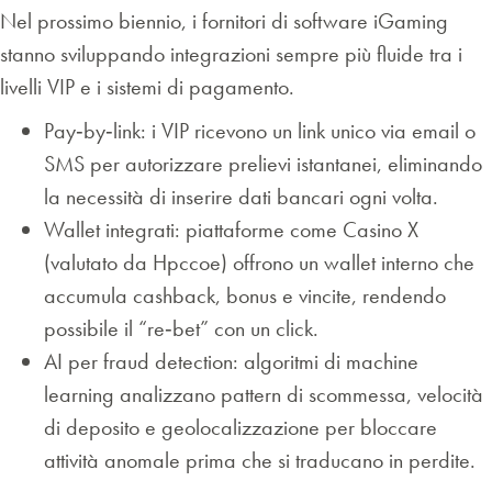
Nel prossimo biennio, i fornitori di software iGaming
stanno sviluppando integrazioni sempre più fluide tra i
livelli VIP e i sistemi di pagamento.
Pay‑by‑link: i VIP ricevono un link unico via email o
SMS per autorizzare prelievi istantanei, eliminando
la necessità di inserire dati bancari ogni volta.
Wallet integrati: piattaforme come Casino X
(valutato da Hpccoe) offrono un wallet interno che
accumula cashback, bonus e vincite, rendendo
possibile il “re‑bet” con un click.
AI per fraud detection: algoritmi di machine
learning analizzano pattern di scommessa, velocità
di deposito e geolocalizzazione per bloccare
attività anomale prima che si traducano in perdite.