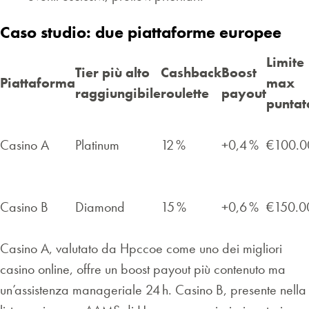
Caso studio: due piattaforme europee
Limite
Tier più alto
Cashback
Boost
Piattaforma
max
raggiungibile
roulette
payout
puntat
Casino A
Platinum
12 %
+0,4 %
€100.0
Casino B
Diamond
15 %
+0,6 %
€150.0
Casino A, valutato da Hpccoe come uno dei migliori
casino online, offre un boost payout più contenuto ma
un’assistenza manageriale 24 h. Casino B, presente nella