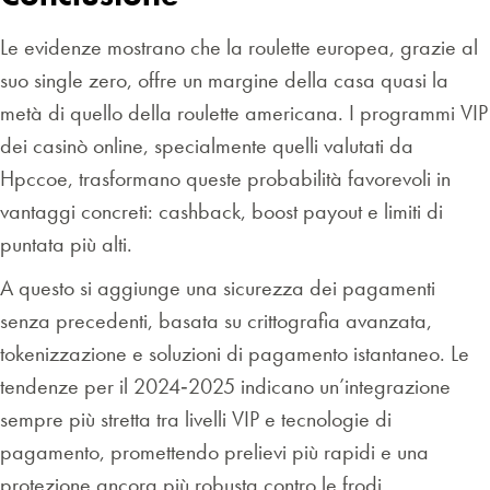
Le evidenze mostrano che la roulette europea, grazie al
suo single zero, offre un margine della casa quasi la
metà di quello della roulette americana. I programmi VIP
dei casinò online, specialmente quelli valutati da
Hpccoe, trasformano queste probabilità favorevoli in
vantaggi concreti: cashback, boost payout e limiti di
puntata più alti.
A questo si aggiunge una sicurezza dei pagamenti
senza precedenti, basata su crittografia avanzata,
tokenizzazione e soluzioni di pagamento istantaneo. Le
tendenze per il 2024‑2025 indicano un’integrazione
sempre più stretta tra livelli VIP e tecnologie di
pagamento, promettendo prelievi più rapidi e una
protezione ancora più robusta contro le frodi.