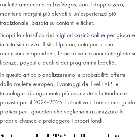
roulette americana di Las Vegas, con il doppio zero,
mantiene margini più elevati e un’esperienza più
tradizionale, basata su contanti e ticket.
Scopri la classifica dei
migliori casinò online
per giocare
in tutta sicurezza. Il sito Hpccoe, noto per le sue
recensioni indipendenti, fornisce valutazioni dettagliate su
licenze, payout e qualità dei programmi fedeltà.
In questo articolo analizzeremo le probabilità offerte
dalla roulette europea, i vantaggi dei livelli VIP, le
tecnologie di pagamento più avanzate e le tendenze
previste per il 2024‑2025. L’obiettivo è fornire una guida
pratica per i giocatori che vogliono massimizzare le
proprie chance e proteggere i propri fondi.