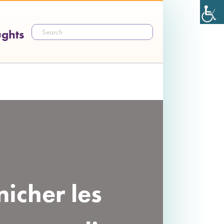
ughts
nicher les