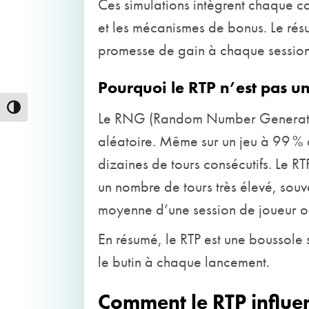
Ces simulations intègrent chaque 
et les mécanismes de bonus. Le résu
promesse de gain à chaque session
Pourquoi le RTP n’est pas u
Toggle High Contrast
Le RNG (Random Number Generator)
aléatoire. Même sur un jeu à 99 % d
dizaines de tours consécutifs. Le R
un nombre de tours très élevé, souve
moyenne d’une session de joueur o
En résumé, le RTP est une boussole s
le butin à chaque lancement.
Comment le RTP influen