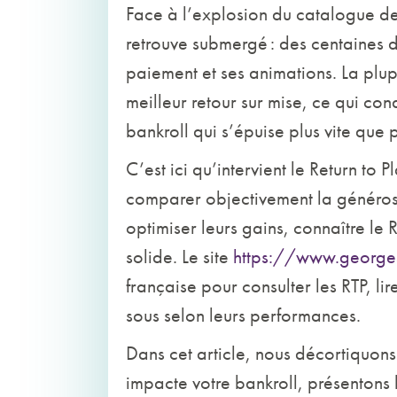
Face à l’explosion du catalogue de
retrouve submergé : des centaines d
paiement et ses animations. La plupa
meilleur retour sur mise, ce qui con
bankroll qui s’épuise plus vite que 
C’est ici qu’intervient le Return to 
comparer objectivement la générosit
optimiser leurs gains, connaître le 
solide. Le site
https://www.georges
française pour consulter les RTP, lire
sous selon leurs performances.
Dans cet article, nous décortiquon
impacte votre bankroll, présentons l