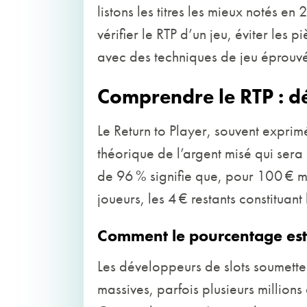
listons les titres les mieux notés
vérifier le RTP d’un jeu, éviter les
avec des techniques de jeu éprouv
Comprendre le RTP : déf
Le Return to Player, souvent exprim
théorique de l’argent misé qui sera
de 96 % signifie que, pour 100 € m
joueurs, les 4 € restants constituant 
Comment le pourcentage est-i
Les développeurs de slots soumetten
massives, parfois plusieurs millions