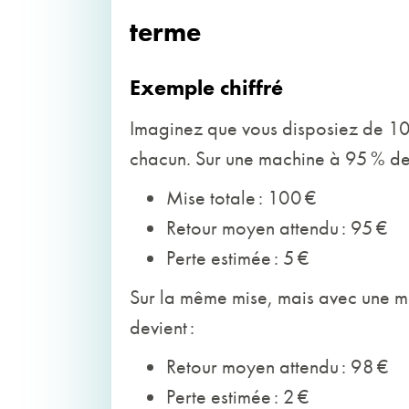
terme
Exemple chiffré
Imaginez que vous disposiez de 10
chacun. Sur une machine à 95 % de RT
Mise totale : 100 €
Retour moyen attendu : 95 €
Perte estimée : 5 €
Sur la même mise, mais avec une ma
devient :
Retour moyen attendu : 98 €
Perte estimée : 2 €