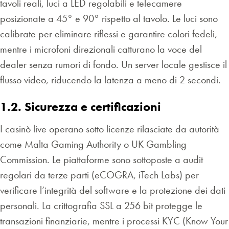
tavoli reali, luci a LED regolabili e telecamere
posizionate a 45° e 90° rispetto al tavolo. Le luci sono
calibrate per eliminare riflessi e garantire colori fedeli,
mentre i microfoni direzionali catturano la voce del
dealer senza rumori di fondo. Un server locale gestisce il
flusso video, riducendo la latenza a meno di 2 secondi.
1.2. Sicurezza e certificazioni
I casinò live operano sotto licenze rilasciate da autorità
come Malta Gaming Authority o UK Gambling
Commission. Le piattaforme sono sottoposte a audit
regolari da terze parti (eCOGRA, iTech Labs) per
verificare l’integrità del software e la protezione dei dati
personali. La crittografia SSL a 256 bit protegge le
transazioni finanziarie, mentre i processi KYC (Know Your