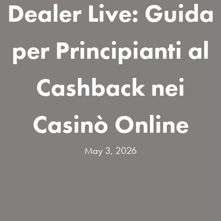
Dealer Live: Guida
per Principianti al
Cashback nei
Casinò Online
May 3, 2026