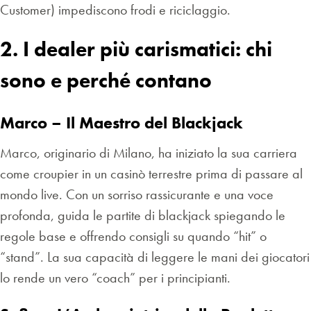
Customer) impediscono frodi e riciclaggio.
2. I dealer più carismatici: chi
sono e perché contano
Marco – Il Maestro del Blackjack
Marco, originario di Milano, ha iniziato la sua carriera
come croupier in un casinò terrestre prima di passare al
mondo live. Con un sorriso rassicurante e una voce
profonda, guida le partite di blackjack spiegando le
regole base e offrendo consigli su quando “hit” o
“stand”. La sua capacità di leggere le mani dei giocatori
lo rende un vero “coach” per i principianti.