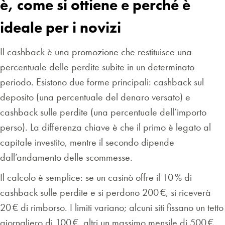
è, come si ottiene e perché è
ideale per i novizi
Il cashback è una promozione che restituisce una
percentuale delle perdite subite in un determinato
periodo. Esistono due forme principali: cashback sul
deposito (una percentuale del denaro versato) e
cashback sulle perdite (una percentuale dell’importo
perso). La differenza chiave è che il primo è legato al
capitale investito, mentre il secondo dipende
dall’andamento delle scommesse.
Il calcolo è semplice: se un casinò offre il 10 % di
cashback sulle perdite e si perdono 200 €, si riceverà
20 € di rimborso. I limiti variano; alcuni siti fissano un tetto
giornaliero di 100 €, altri un massimo mensile di 500 €.