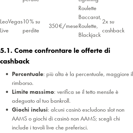
Roulette
Baccarat,
LeoVegas
10 % su
2x su
350 €/mese
Roulette,
Live
perdite
cashback
Blackjack
5.1. Come confrontare le offerte di
cashback
Percentuale
: più alta è la percentuale, maggiore il
rimborso.
Limite massimo
: verifica se il tetto mensile è
adeguato al tuo bankroll.
Giochi inclusi
: alcuni casinò escludono slot non
AAMS o giochi di casinò non AAMS; scegli chi
include i tavoli live che preferisci.