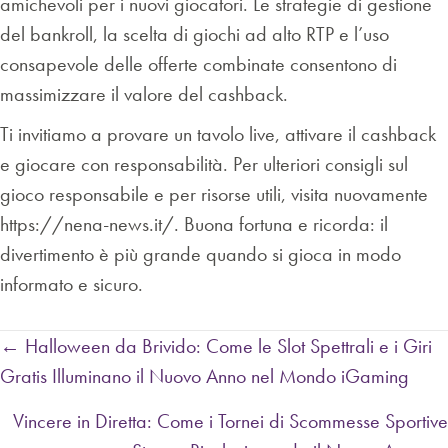
amichevoli per i nuovi giocatori. Le strategie di gestione
del bankroll, la scelta di giochi ad alto RTP e l’uso
consapevole delle offerte combinate consentono di
massimizzare il valore del cashback.
Ti invitiamo a provare un tavolo live, attivare il cashback
e giocare con responsabilità. Per ulteriori consigli sul
gioco responsabile e per risorse utili, visita nuovamente
https://nena-news.it/. Buona fortuna e ricorda: il
divertimento è più grande quando si gioca in modo
informato e sicuro.
Posts
← Halloween da Brivido: Come le Slot Spettrali e i Giri
Gratis Illuminano il Nuovo Anno nel Mondo iGaming
navigation
Vincere in Diretta: Come i Tornei di Scommesse Sportive