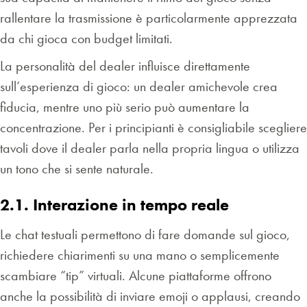
rallentare la trasmissione è particolarmente apprezzata
da chi gioca con budget limitati.
La personalità del dealer influisce direttamente
sull’esperienza di gioco: un dealer amichevole crea
fiducia, mentre uno più serio può aumentare la
concentrazione. Per i principianti è consigliabile scegliere
tavoli dove il dealer parla nella propria lingua o utilizza
un tono che si sente naturale.
2.1. Interazione in tempo reale
Le chat testuali permettono di fare domande sul gioco,
richiedere chiarimenti su una mano o semplicemente
scambiare “tip” virtuali. Alcune piattaforme offrono
anche la possibilità di inviare emoji o applausi, creando