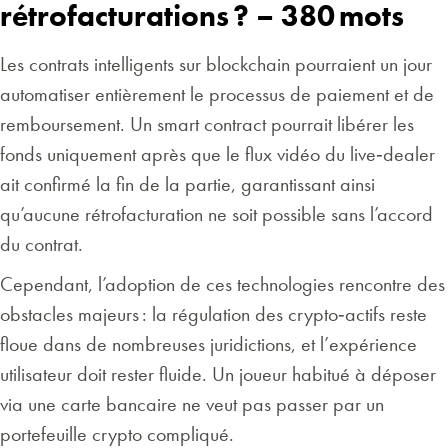
rétrofacturations ? – 380 mots
Les contrats intelligents sur blockchain pourraient un jour
automatiser entièrement le processus de paiement et de
remboursement. Un smart contract pourrait libérer les
fonds uniquement après que le flux vidéo du live‑dealer
ait confirmé la fin de la partie, garantissant ainsi
qu’aucune rétrofacturation ne soit possible sans l’accord
du contrat.
Cependant, l’adoption de ces technologies rencontre des
obstacles majeurs : la régulation des crypto‑actifs reste
floue dans de nombreuses juridictions, et l’expérience
utilisateur doit rester fluide. Un joueur habitué à déposer
via une carte bancaire ne veut pas passer par un
portefeuille crypto compliqué.