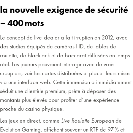
la nouvelle exigence de sécurité
– 400 mots
Le concept de live‑dealer a fait irruption en 2012, avec
des studios équipés de caméras HD, de tables de
roulette, de blackjack et de baccarat diffusées en temps
réel. Les joueurs pouvaient interagir avec de vrais
croupiers, voir les cartes distribuées et placer leurs mises
via une interface web. Cette immersion a immédiatement
séduit une clientèle premium, prête à déposer des
montants plus élevés pour profiter d’une expérience
proche du casino physique.
Les jeux en direct, comme
Live Roulette European
de
Evolution Gaming, affichent souvent un RTP de 97 % et