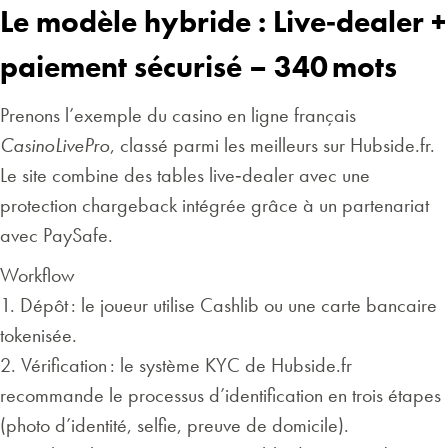
Le modèle hybride : Live‑dealer +
paiement sécurisé – 340 mots
Prenons l’exemple du casino en ligne français
CasinoLivePro
, classé parmi les meilleurs sur Hubside.fr.
Le site combine des tables live‑dealer avec une
protection chargeback intégrée grâce à un partenariat
avec PaySafe.
Workflow
1. Dépôt : le joueur utilise Cashlib ou une carte bancaire
tokenisée.
2. Vérification : le système KYC de Hubside.fr
recommande le processus d’identification en trois étapes
(photo d’identité, selfie, preuve de domicile).