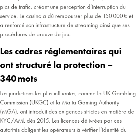
pics de trafic, créant une perception d’interruption du
service. Le casino a dû rembourser plus de 150 000 € et
a renforcé son infrastructure de streaming ainsi que ses
procédures de preuve de jeu.
Les cadres réglementaires qui
ont structuré la protection –
340 mots
Les juridictions les plus influentes, comme la UK Gambling
Commission (UKGC) et la Malta Gaming Authority
(MGA), ont introduit des exigences strictes en matière de
KYC/AML dès 2015. Les licences délivrées par ces
autorités obligent les opérateurs à vérifier l’identité du