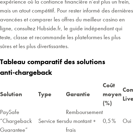
expérience où la confiance financière n’est plus un frein,
mais un atout compétitif. Pour rester informé des dernières
avancées et comparer les offres du meilleur casino en
ligne, consultez Hubside.fr, le guide indépendant qui
teste, classe et recommande les plateformes les plus
sûres et les plus divertissantes.
Tableau comparatif des solutions
anti‑chargeback
Coût
Com
Solution
Type
Garantie
moyen
Liv
(%)
PaySafe
Remboursement
“Chargeback
Service tiers
du montant +
0,5 %
Oui
Guarantee”
frais