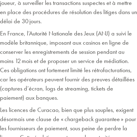
joueur, à surveiller les transactions suspectes et à mettre
en place des procédures de résolution des litiges dans un
délai de 30 jours.
En France, l’Autorité Nationale des Jeux (ANJ) a suivi le
modèle britannique, imposant aux casinos en ligne de
conserver les enregistrements de session pendant au
moins 12 mois et de proposer un service de médiation.
Ces obligations ont fortement limité les rétrofacturations,
car les opérateurs peuvent fournir des preuves détaillées
(captures d’écran, logs de streaming, tickets de
paiement) aux banques.
Les licences de Curacao, bien que plus souples, exigent
désormais une clause de « chargeback guarantee » pour
les fournisseurs de paiement, sous peine de perdre la