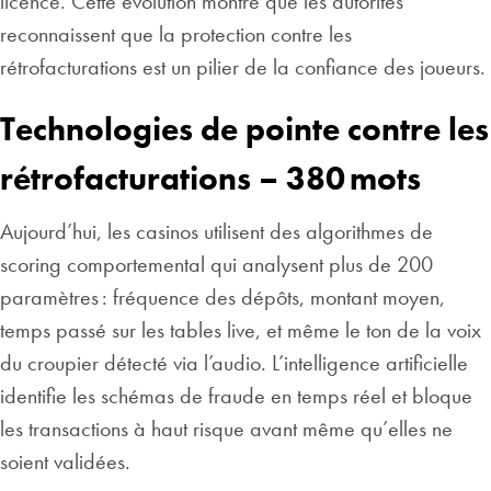
licence. Cette évolution montre que les autorités
reconnaissent que la protection contre les
rétrofacturations est un pilier de la confiance des joueurs.
Technologies de pointe contre les
rétrofacturations – 380 mots
Aujourd’hui, les casinos utilisent des algorithmes de
scoring comportemental qui analysent plus de 200
paramètres : fréquence des dépôts, montant moyen,
temps passé sur les tables live, et même le ton de la voix
du croupier détecté via l’audio. L’intelligence artificielle
identifie les schémas de fraude en temps réel et bloque
les transactions à haut risque avant même qu’elles ne
soient validées.