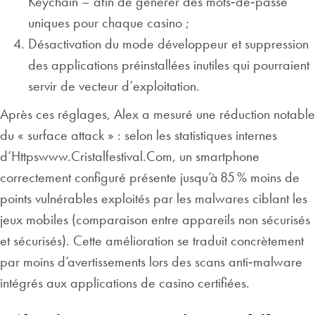
Keychain – afin de générer des mots‑de‑passe
uniques pour chaque casino ;
Désactivation du mode développeur et suppression
des applications préinstallées inutiles qui pourraient
servir de vecteur d’exploitation.
Après ces réglages, Alex a mesuré une réduction notable
du « surface attack » : selon les statistiques internes
d’Httpswww.Cristalfestival.Com, un smartphone
correctement configuré présente jusqu’à 85 % moins de
points vulnérables exploités par les malwares ciblant les
jeux mobiles (comparaison entre appareils non sécurisés
et sécurisés). Cette amélioration se traduit concrètement
par moins d’avertissements lors des scans anti‑malware
intégrés aux applications de casino certifiées.