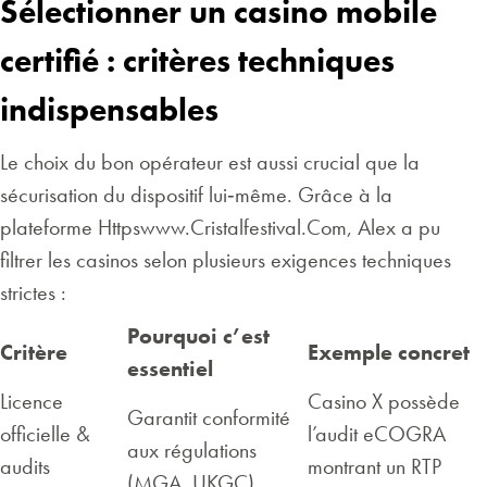
Sélectionner un casino mobile
certifié : critères techniques
indispensables
Le choix du bon opérateur est aussi crucial que la
sécurisation du dispositif lui‑même. Grâce à la
plateforme Httpswww.Cristalfestival.Com, Alex a pu
filtrer les casinos selon plusieurs exigences techniques
strictes :
Pourquoi c’est
Critère
Exemple concret
essentiel
Licence
Casino X possède
Garantit conformité
officielle &
l’audit eCOGRA
aux régulations
audits
montrant un RTP
(MGA, UKGC)