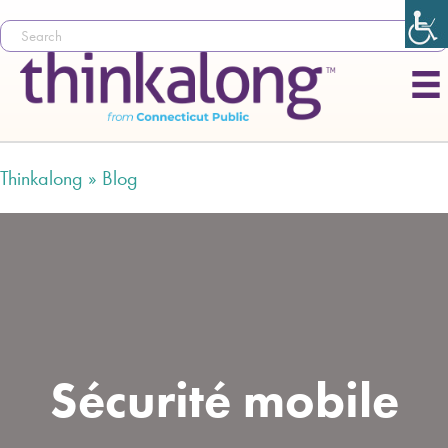
Thinkalong »
Blog
Sécurité mobile