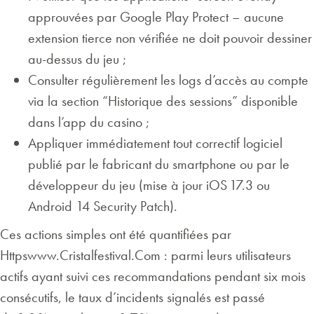
approuvées par Google Play Protect – aucune
extension tierce non vérifiée ne doit pouvoir dessiner
au-dessus du jeu ;
Consulter régulièrement les logs d’accès au compte
via la section “Historique des sessions” disponible
dans l’app du casino ;
Appliquer immédiatement tout correctif logiciel
publié par le fabricant du smartphone ou par le
développeur du jeu (mise à jour iOS 17.3 ou
Android 14 Security Patch).
Ces actions simples ont été quantifiées par
Httpswww.Cristalfestival.Com : parmi leurs utilisateurs
actifs ayant suivi ces recommandations pendant six mois
consécutifs, le taux d’incidents signalés est passé