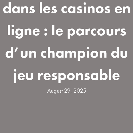
dans les casinos en
ligne : le parcours
d’un champion du
jeu responsable
August 29, 2025