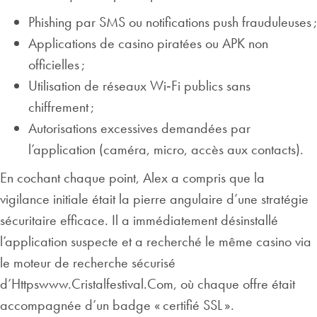
Phishing par SMS ou notifications push frauduleuses ;
Applications de casino piratées ou APK non
officielles ;
Utilisation de réseaux Wi‑Fi publics sans
chiffrement ;
Autorisations excessives demandées par
l’application (caméra, micro, accès aux contacts).
En cochant chaque point, Alex a compris que la
vigilance initiale était la pierre angulaire d’une stratégie
sécuritaire efficace. Il a immédiatement désinstallé
l’application suspecte et a recherché le même casino via
le moteur de recherche sécurisé
d’Httpswww.Cristalfestival.Com, où chaque offre était
accompagnée d’un badge « certifié SSL ».