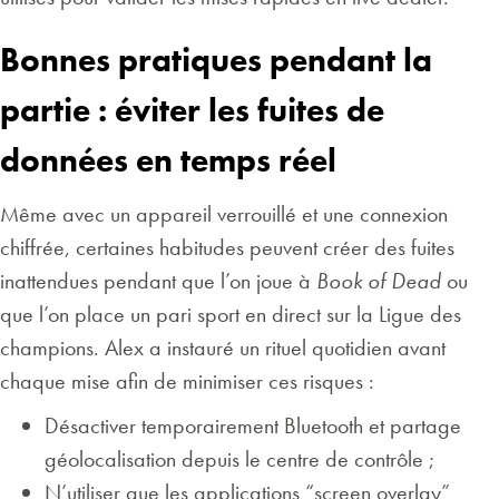
Bonnes pratiques pendant la
partie : éviter les fuites de
données en temps réel
Même avec un appareil verrouillé et une connexion
chiffrée, certaines habitudes peuvent créer des fuites
inattendues pendant que l’on joue à
Book of Dead
ou
que l’on place un pari sport en direct sur la Ligue des
champions. Alex a instauré un rituel quotidien avant
chaque mise afin de minimiser ces risques :
Désactiver temporairement Bluetooth et partage
géolocalisation depuis le centre de contrôle ;
N’utiliser que les applications “screen overlay”