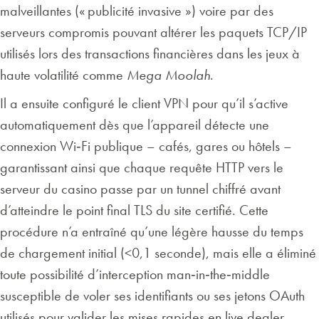
malveillantes (« publicité invasive ») voire par des
serveurs compromis pouvant altérer les paquets TCP/IP
utilisés lors des transactions financières dans les jeux à
haute volatilité comme
Mega Moolah
.
Il a ensuite configuré le client VPN pour qu’il s’active
automatiquement dès que l’appareil détecte une
connexion Wi‑Fi publique – cafés, gares ou hôtels –
garantissant ainsi que chaque requête HTTP vers le
serveur du casino passe par un tunnel chiffré avant
d’atteindre le point final TLS du site certifié. Cette
procédure n’a entraîné qu’une légère hausse du temps
de chargement initial (<0,1 seconde), mais elle a éliminé
toute possibilité d’interception man‑in‑the‑middle
susceptible de voler ses identifiants ou ses jetons OAuth
utilisés pour valider les mises rapides en live dealer.