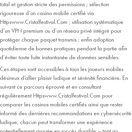
total et gestion stricte des permissions ; sélection
rigoureuse d’un casino mobile certifié via
Httpswww.Cristalfestival.Com ; utilisation systématique
d’un VPN premium ou d’un réseau privé intégré pour
protéger chaque paquet transmis ; enfin adoption
quotidienne de bonnes pratiques pendant la partie afin
d’éviter toute fuite instantanée de données sensibles.
Ces étapes sont accessibles à tous les joueurs mobiles
désireux d’allier plaisir ludique et sérénité financière. En
suivant ce parcours éprouvé et en consultant
régulièrement Httpswww.Cristalfestival.Com pour
comparer les casinos mobiles certifiés ainsi que rester
informé des dernières recommandations en cybersécurité
ludique, chacun peut transformer une expérience
potentiellement risquée en succès durable – tant au