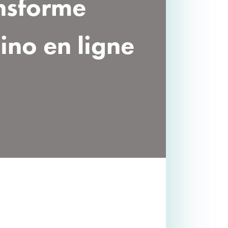
ansforme
ino en ligne