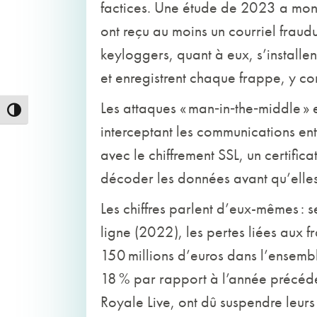
factices. Une étude de 2023 a mont
ont reçu au moins un courriel fraud
keyloggers, quant à eux, s’installent
et enregistrent chaque frappe, y co
Les attaques « man‑in‑the‑middle » e
Toggle High Contrast
interceptant les communications ent
avec le chiffrement SSL, un certifi
décoder les données avant qu’elles 
Les chiffres parlent d’eux-mêmes : 
ligne (2022), les pertes liées aux 
150 millions d’euros dans l’ensemb
18 % par rapport à l’année précé
Royale Live, ont dû suspendre leurs