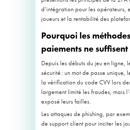
d’intégration pour les opérateurs, e
joueurs et la rentabilité des platefo
Pourquoi les méthodes 
paiements ne suffisent
Depuis les débuts du jeu en ligne, l
sécurité : un mot de passe unique, l
la vérification du code CVV lors de
largement limité les fraudes, mais 
exposé leurs failles.
Les attaques de phishing, par exemp
de support client pour inciter les jou