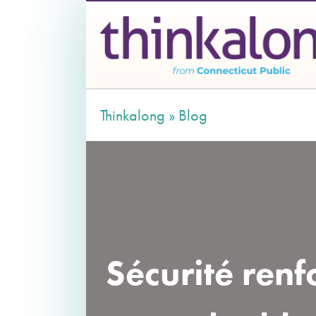
Thinkalong »
Blog
Sécurité ren