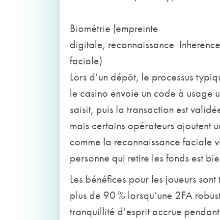
Biométrie (empreinte
digitale, reconnaissance
Inherenc
faciale)
Lors d’un dépôt, le processus typique
le casino envoie un code à usage un
saisit, puis la transaction est valid
mais certains opérateurs ajoutent 
comme la reconnaissance faciale via
personne qui retire les fonds est bie
Les bénéfices pour les joueurs sont
plus de 90 % lorsqu’une 2FA robuste
tranquillité d’esprit accrue pendant