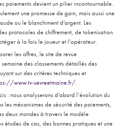
es paiements devient un pilier incontournable.
eulement une promesse de gain, mais aussi une
fraude ou le blanchiment d’argent. Les
 des protocoles de chiffrement, de tokenisation
otéger à la fois le joueur et l’opérateur.
arer les offres, le site de revue
 semaine des classements détaillés des
uyant sur des critères techniques et
tps://www.tv-sevreetmaine.fr/
.
récis : nous analyserons d’abord l’évolution du
ns les mécanismes de sécurité des paiements,
es deux mondes à travers le modèle
es études de cas, des bonnes pratiques et une