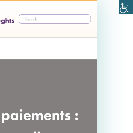
ughts
 paiements :