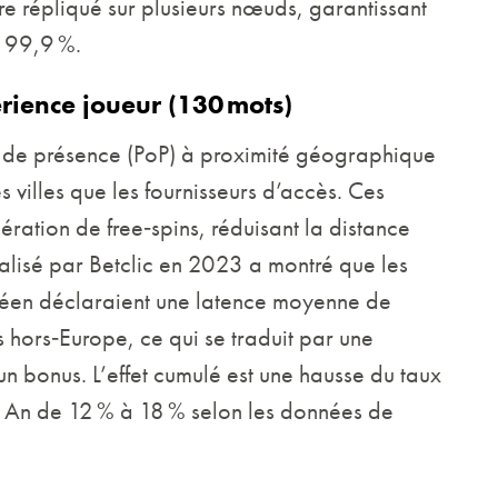
être répliqué sur plusieurs nœuds, garantissant
à 99,9 %.
rience joueur (130 mots)
 de présence (PoP) à proximité géographique
 villes que les fournisseurs d’accès. Ces
ration de free‑spins, réduisant la distance
alisé par Betclic en 2023 a montré que les
péen déclaraient une latence moyenne de
 hors‑Europe, ce qui se traduit par une
’un bonus. L’effet cumulé est une hausse du taux
l An de 12 % à 18 % selon les données de