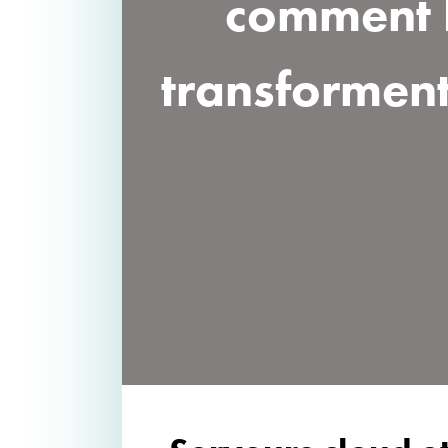
comment l
transforment