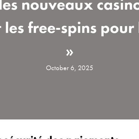
es nouveaux casino
 les free‑spins pour
»
October 6, 2025