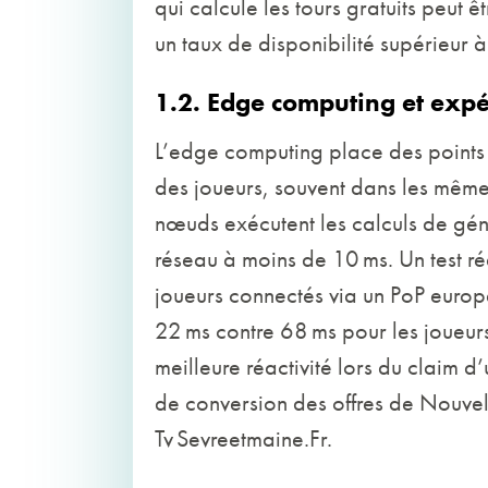
qui calcule les tours gratuits peut 
un taux de disponibilité supérieur 
1.2. Edge computing et expé
L’edge computing place des points
des joueurs, souvent dans les mêmes
nœuds exécutent les calculs de géné
réseau à moins de 10 ms. Un test ré
joueurs connectés via un PoP euro
22 ms contre 68 ms pour les joueurs
meilleure réactivité lors du claim d
de conversion des offres de Nouve
Tv Sevreetmaine.Fr.