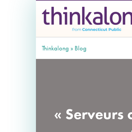
Thinkalong »
Blog
« Serveurs 