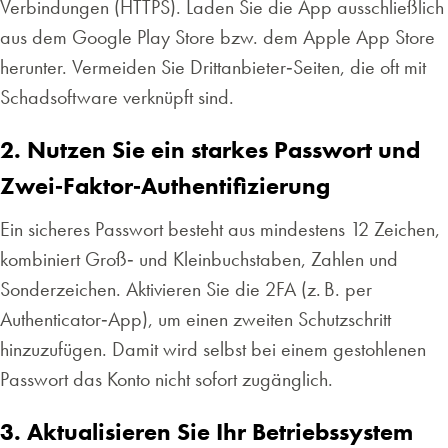
Verbindungen (HTTPS). Laden Sie die App ausschließlich
aus dem Google Play Store bzw. dem Apple App Store
herunter. Vermeiden Sie Drittanbieter‑Seiten, die oft mit
Schadsoftware verknüpft sind.
2. Nutzen Sie ein starkes Passwort und
Zwei‑Faktor‑Authentifizierung
Ein sicheres Passwort besteht aus mindestens 12 Zeichen,
kombiniert Groß‑ und Kleinbuchstaben, Zahlen und
Sonderzeichen. Aktivieren Sie die 2FA (z. B. per
Authenticator‑App), um einen zweiten Schutzschritt
hinzuzufügen. Damit wird selbst bei einem gestohlenen
Passwort das Konto nicht sofort zugänglich.
3. Aktualisieren Sie Ihr Betriebssystem