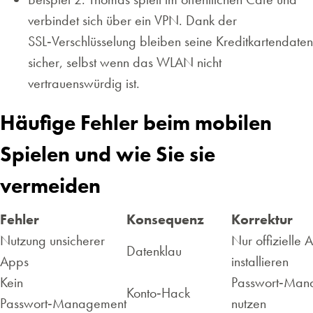
verbindet sich über ein VPN. Dank der
SSL‑Verschlüsselung bleiben seine Kreditkartendaten
sicher, selbst wenn das WLAN nicht
vertrauenswürdig ist.
Häufige Fehler beim mobilen
Spielen und wie Sie sie
vermeiden
Fehler
Konsequenz
Korrektur
Nutzung unsicherer
Nur offizielle 
Datenklau
Apps
installieren
Kein
Passwort‑Man
Konto‑Hack
Passwort‑Management
nutzen