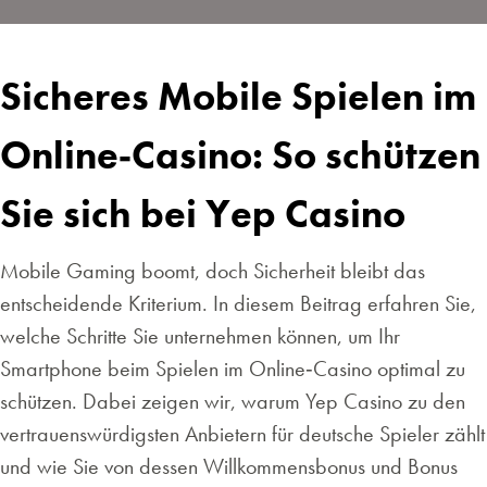
Sicheres Mobile Spielen im
Online‑Casino: So schützen
Sie sich bei Yep Casino
Mobile Gaming boomt, doch Sicherheit bleibt das
entscheidende Kriterium. In diesem Beitrag erfahren Sie,
welche Schritte Sie unternehmen können, um Ihr
Smartphone beim Spielen im Online‑Casino optimal zu
schützen. Dabei zeigen wir, warum Yep Casino zu den
vertrauenswürdigsten Anbietern für deutsche Spieler zählt
und wie Sie von dessen Willkommensbonus und Bonus