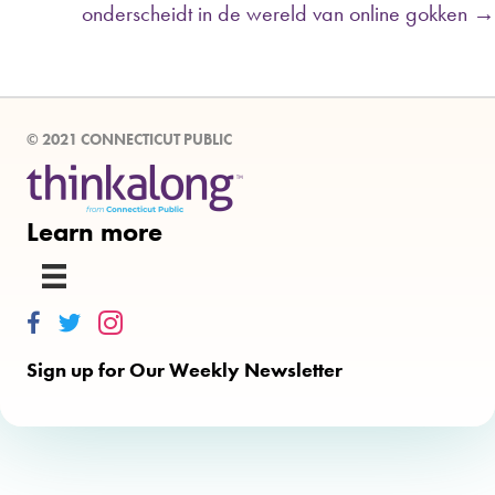
onderscheidt in de wereld van online gokken →
© 2021 CONNECTICUT PUBLIC
Learn more
Thinkalong on Facebook
Thinkalong on Twitter
Thinkalong on Instagram
Sign up for Our Weekly Newsletter