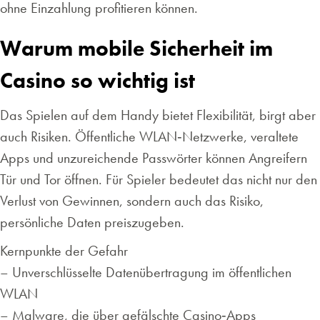
ohne Einzahlung profitieren können.
Warum mobile Sicherheit im
Casino so wichtig ist
Das Spielen auf dem Handy bietet Flexibilität, birgt aber
auch Risiken. Öffentliche WLAN‑Netzwerke, veraltete
Apps und unzureichende Passwörter können Angreifern
Tür und Tor öffnen. Für Spieler bedeutet das nicht nur den
Verlust von Gewinnen, sondern auch das Risiko,
persönliche Daten preiszugeben.
Kernpunkte der Gefahr
– Unverschlüsselte Datenübertragung im öffentlichen
WLAN
– Malware, die über gefälschte Casino‑Apps