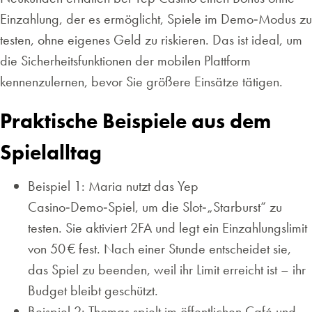
Einzahlung, der es ermöglicht, Spiele im Demo‑Modus zu
testen, ohne eigenes Geld zu riskieren. Das ist ideal, um
die Sicherheitsfunktionen der mobilen Plattform
kennenzulernen, bevor Sie größere Einsätze tätigen.
Praktische Beispiele aus dem
Spielalltag
Beispiel 1: Maria nutzt das Yep
Casino‑Demo‑Spiel, um die Slot‑„Starburst“ zu
testen. Sie aktiviert 2FA und legt ein Einzahlungslimit
von 50 € fest. Nach einer Stunde entscheidet sie,
das Spiel zu beenden, weil ihr Limit erreicht ist – ihr
Budget bleibt geschützt.
Beispiel 2: Thomas spielt im öffentlichen Café und