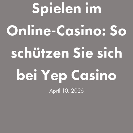
Spielen im
Online‑Casino: So
schützen Sie sich
bei Yep Casino
April 10, 2026