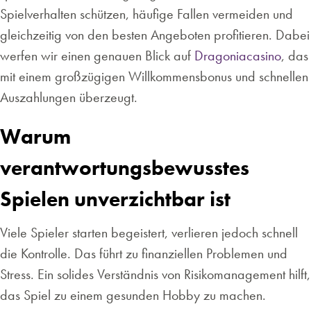
Spielverhalten schützen, häufige Fallen vermeiden und
gleichzeitig von den besten Angeboten profitieren. Dabei
werfen wir einen genauen Blick auf
Dragoniacasino
, das
mit einem großzügigen Willkommensbonus und schnellen
Auszahlungen überzeugt.
Warum
verantwortungsbewusstes
Spielen unverzichtbar ist
Viele Spieler starten begeistert, verlieren jedoch schnell
die Kontrolle. Das führt zu finanziellen Problemen und
Stress. Ein solides Verständnis von Risikomanagement hilft,
das Spiel zu einem gesunden Hobby zu machen.