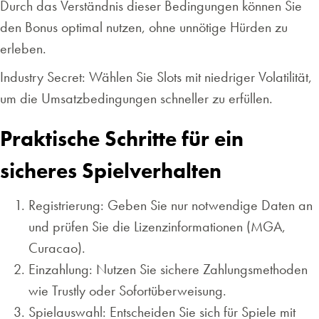
Durch das Verständnis dieser Bedingungen können Sie
den Bonus optimal nutzen, ohne unnötige Hürden zu
erleben.
Industry Secret: Wählen Sie Slots mit niedriger Volatilität,
um die Umsatzbedingungen schneller zu erfüllen.
Praktische Schritte für ein
sicheres Spielverhalten
Registrierung: Geben Sie nur notwendige Daten an
und prüfen Sie die Lizenzinformationen (MGA,
Curacao).
Einzahlung: Nutzen Sie sichere Zahlungsmethoden
wie Trustly oder Sofortüberweisung.
Spielauswahl: Entscheiden Sie sich für Spiele mit