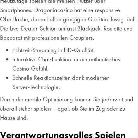
Heutzutage spielen die meisten Nutzer über
Smartphones. Dragoniacasino hat eine responsive
Oberfläche, die auf allen gängigen Geräten flüssig läuft.
Die Live‑Dealer‑Sektion umfasst Blackjack, Roulette und
Baccarat mit professionellen Croupiers.
Echtzeit-Streaming in HD‑Qualität.
Interaktive Chat‑Funktion für ein authentisches
Casino‑Gefühl.
Schnelle Reaktionszeiten dank moderner
Server‑Technologie.
Durch die mobile Optimierung können Sie jederzeit und
überall sicher spielen – egal, ob Sie im Zug oder zu
Hause sind.
Verantwortungsvolles Spielen