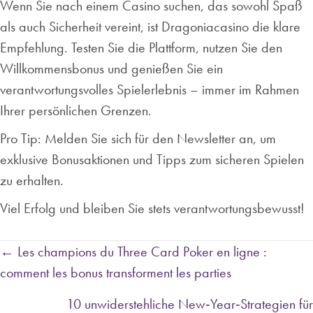
Wenn Sie nach einem Casino suchen, das sowohl Spaß
als auch Sicherheit vereint, ist Dragoniacasino die klare
Empfehlung. Testen Sie die Plattform, nutzen Sie den
Willkommensbonus und genießen Sie ein
verantwortungsvolles Spielerlebnis – immer im Rahmen
Ihrer persönlichen Grenzen.
Pro Tip: Melden Sie sich für den Newsletter an, um
exklusive Bonusaktionen und Tipps zum sicheren Spielen
zu erhalten.
Viel Erfolg und bleiben Sie stets verantwortungsbewusst!
Posts
← Les champions du Three Card Poker en ligne :
comment les bonus transforment les parties
navigation
10 unwiderstehliche New‑Year‑Strategien für