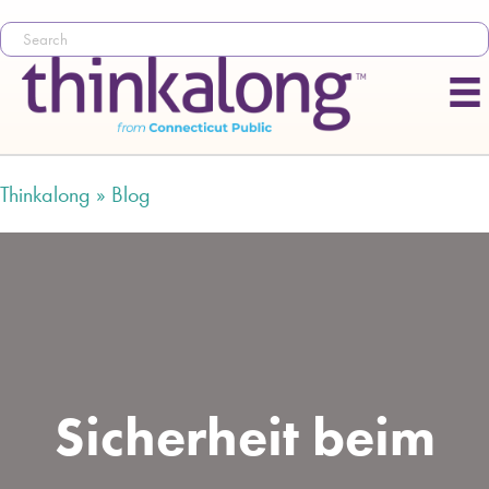
Thinkalong »
Blog
Sicherheit beim