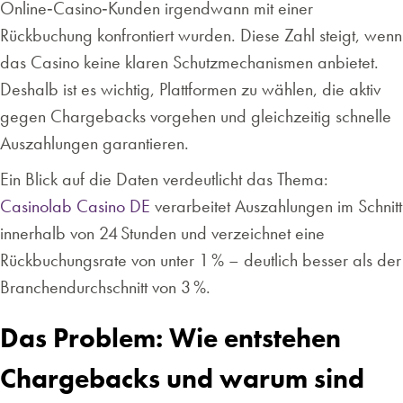
Online‑Casino‑Kunden irgendwann mit einer
Rückbuchung konfrontiert wurden. Diese Zahl steigt, wenn
das Casino keine klaren Schutzmechanismen anbietet.
Deshalb ist es wichtig, Plattformen zu wählen, die aktiv
gegen Chargebacks vorgehen und gleichzeitig schnelle
Auszahlungen garantieren.
Ein Blick auf die Daten verdeutlicht das Thema:
Casinolab Casino DE
verarbeitet Auszahlungen im Schnitt
innerhalb von 24 Stunden und verzeichnet eine
Rückbuchungsrate von unter 1 % – deutlich besser als der
Branchendurchschnitt von 3 %.
Das Problem: Wie entstehen
Chargebacks und warum sind