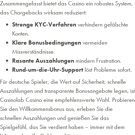
Zusammengefasst bietet das Casino ein robustes System,
das Chargebacks wirksam reduziert:
Strenge KYC‑Verfahren
verhindern gefälschte
Konten.
Klare Bonusbedingungen
vermeiden
Missverständnisse.
Rasante Auszahlungen
mindern Frustration.
Rund‑um‑die‑Uhr‑Support
löst Probleme sofort.
Für deutsche Spieler, die Wert auf Sicherheit, schnelle
Auszahlungen und transparente Bonusangebote legen, ist
Casinolab Casino eine empfehlenswerte Wahl. Probieren
Sie den Willkommensbonus aus, erleben Sie die
schnellen Auszahlungen und genießen Sie das
Spielgefühl, das Sie verdient haben – immer mit dem