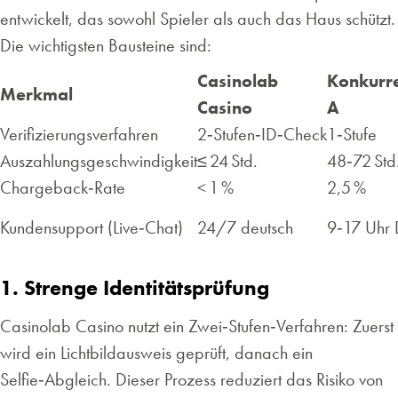
entwickelt, das sowohl Spieler als auch das Haus schützt.
Die wichtigsten Bausteine sind:
Casinolab
Konkurr
Merkmal
Casino
A
Verifizierungsverfahren
2‑Stufen‑ID‑Check
1‑Stufe
Auszahlungsgeschwindigkeit
≤ 24 Std.
48‑72 Std
Chargeback‑Rate
< 1 %
2,5 %
Kundensupport (Live‑Chat)
24/7 deutsch
9‑17 Uhr
1. Strenge Identitätsprüfung
Casinolab Casino nutzt ein Zwei‑Stufen‑Verfahren: Zuerst
wird ein Lichtbildausweis geprüft, danach ein
Selfie‑Abgleich. Dieser Prozess reduziert das Risiko von