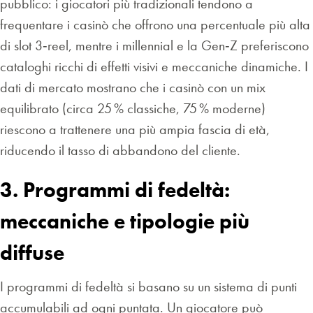
pubblico: i giocatori più tradizionali tendono a
frequentare i casinò che offrono una percentuale più alta
di slot 3‑reel, mentre i millennial e la Gen‑Z preferiscono
cataloghi ricchi di effetti visivi e meccaniche dinamiche. I
dati di mercato mostrano che i casinò con un mix
equilibrato (circa 25 % classiche, 75 % moderne)
riescono a trattenere una più ampia fascia di età,
riducendo il tasso di abbandono del cliente.
3. Programmi di fedeltà:
meccaniche e tipologie più
diffuse
I programmi di fedeltà si basano su un sistema di punti
accumulabili ad ogni puntata. Un giocatore può