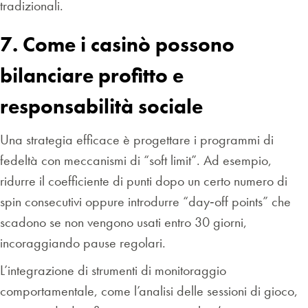
tradizionali.
7. Come i casinò possono
bilanciare profitto e
responsabilità sociale
Una strategia efficace è progettare i programmi di
fedeltà con meccanismi di “soft limit”. Ad esempio,
ridurre il coefficiente di punti dopo un certo numero di
spin consecutivi oppure introdurre “day‑off points” che
scadono se non vengono usati entro 30 giorni,
incoraggiando pause regolari.
L’integrazione di strumenti di monitoraggio
comportamentale, come l’analisi delle sessioni di gioco,