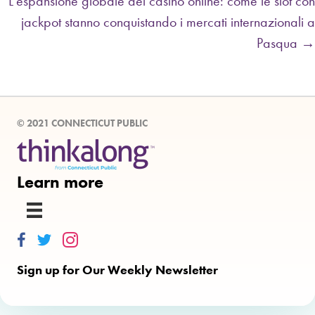
L’espansione globale dei casinò online: come le slot con
jackpot stanno conquistando i mercati internazionali a
Pasqua →
© 2021 CONNECTICUT PUBLIC
Learn more
Thinkalong on Facebook
Thinkalong on Twitter
Thinkalong on Instagram
Sign up for Our Weekly Newsletter