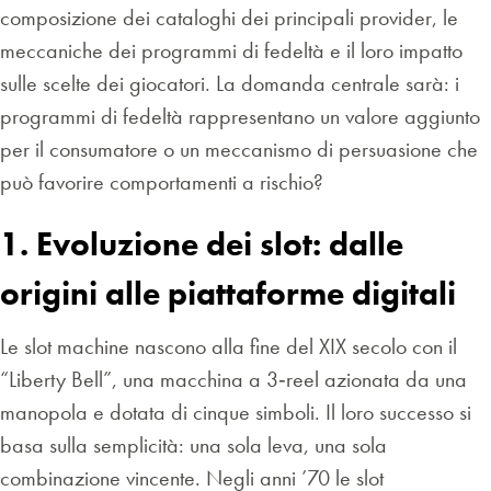
composizione dei cataloghi dei principali provider, le
meccaniche dei programmi di fedeltà e il loro impatto
sulle scelte dei giocatori. La domanda centrale sarà: i
programmi di fedeltà rappresentano un valore aggiunto
per il consumatore o un meccanismo di persuasione che
può favorire comportamenti a rischio?
1. Evoluzione dei slot: dalle
origini alle piattaforme digitali
Le slot machine nascono alla fine del XIX secolo con il
“Liberty Bell”, una macchina a 3‑reel azionata da una
manopola e dotata di cinque simboli. Il loro successo si
basa sulla semplicità: una sola leva, una sola
combinazione vincente. Negli anni ’70 le slot