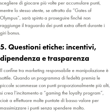
scegliere di giocare più volte per accumulare punti,
mentre lo stesso utente, se attratto da “Gates of
Olympus”, sarà spinto a proseguire finché non
raggiunge il traguardo dei punti extra offerti durante i
giri bonus.
5. Questioni etiche: incentivi,
dipendenza e trasparenza
Il confine tra marketing responsabile e manipolazione è
sottile. Quando un programma di fedeltà premia le
piccole scommesse con punti proporzionalmente più alti,
si crea l’incitamento a “gaming the loyalty program”,
cioè a effettuare molte puntate di basso valore per
massimizzare i punti senza spendere molto.