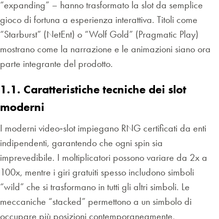
“expanding” – hanno trasformato la slot da semplice
gioco di fortuna a esperienza interattiva. Titoli come
“Starburst” (NetEnt) o “Wolf Gold” (Pragmatic Play)
mostrano come la narrazione e le animazioni siano ora
parte integrante del prodotto.
1.1. Caratteristiche tecniche dei slot
moderni
I moderni video‑slot impiegano RNG certificati da enti
indipendenti, garantendo che ogni spin sia
imprevedibile. I moltiplicatori possono variare da 2x a
100x, mentre i giri gratuiti spesso includono simboli
“wild” che si trasformano in tutti gli altri simboli. Le
meccaniche “stacked” permettono a un simbolo di
occupare più posizioni contemporaneamente,