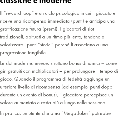
classiche e moderne
Il “reward loop” è un ciclo psicologico in cui il giocatore
riceve una ricompensa immediata (punti) e anticipa una
gratificazione futura (premi). I giocatori di slot
tradizionali, abituati a un ritmo più lento, tendono a
valorizzare i punti “storici” perché li associano a una
progressione tangibile.
Le slot moderne, invece, sfruttano bonus dinamici – come
giri gratuiti con moltiplicatori – per prolungare il tempo di
gioco. Quando il programma di fedeltà aggiunge un
ulteriore livello di ricompensa (ad esempio, punti doppi
durante un evento di bonus), il giocatore percepisce un
valore aumentato e resta più a lungo nella sessione.
In pratica, un utente che ama “Mega Joker” potrebbe