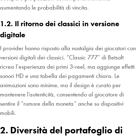
aumentando le probabilità di vincita.
1.2. Il ritorno dei classici in versione
digitale
I provider hanno risposto alla nostalgia dei giocatori con
versioni digitali dei classici. “Classic 777” di Betsoft
ricrea l’esperienza dei primi 3‑reel, ma aggiunge effetti
sonori HD e una tabella dei pagamenti chiara. Le
animazioni sono minime, ma il design è curato per
mantenere l’autenticità, consentendo al giocatore di
sentire il “rumore della moneta” anche su dispositivi
mobili.
2. Diversità del portafoglio di