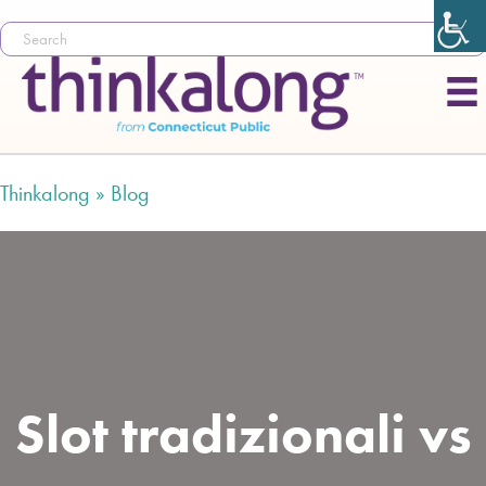
Thinkalong »
Blog
Slot tradizionali vs