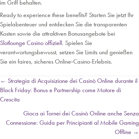
im Griff behalten.
Ready to experience these benefits? Starten Sie jetzt Ihr
Spielabenteuer und entdecken Sie die transparenten
Kosten sowie die attraktiven Bonusangebote bei
Slotlounge Casino offiziell
. Spielen Sie
verantwortungsbewusst, setzen Sie Limits und genießen
Sie ein faires, sicheres Online‑Casino-Erlebnis.
Posts
← Strategia di Acquisizione dei Casinò Online durante il
Black Friday: Bonus e Partnership come Motore di
navigation
Crescita
Gioca ai Tornei dei Casinò Online anche Senza
Connessione: Guida per Principianti al Mobile Gaming
Offline →