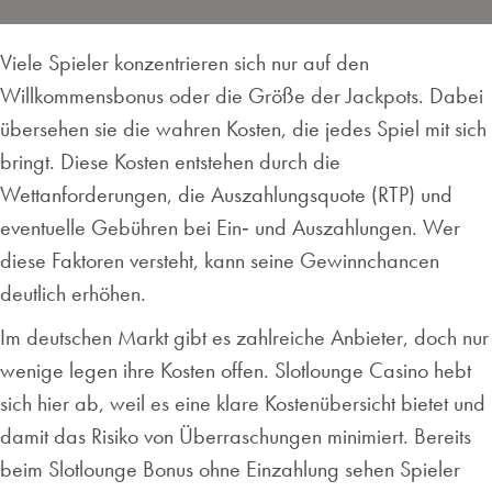
Viele Spieler konzentrieren sich nur auf den
Willkommensbonus oder die Größe der Jackpots. Dabei
übersehen sie die wahren Kosten, die jedes Spiel mit sich
bringt. Diese Kosten entstehen durch die
Wettanforderungen, die Auszahlungsquote (RTP) und
eventuelle Gebühren bei Ein‑ und Auszahlungen. Wer
diese Faktoren versteht, kann seine Gewinnchancen
deutlich erhöhen.
Im deutschen Markt gibt es zahlreiche Anbieter, doch nur
wenige legen ihre Kosten offen. Slotlounge Casino hebt
sich hier ab, weil es eine klare Kostenübersicht bietet und
damit das Risiko von Überraschungen minimiert. Bereits
beim Slotlounge Bonus ohne Einzahlung sehen Spieler