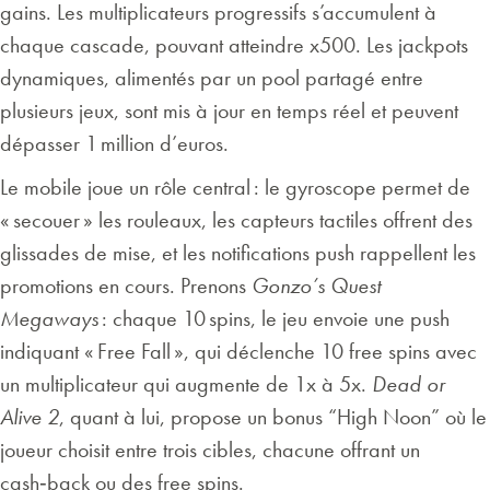
gains. Les multiplicateurs progressifs s’accumulent à
chaque cascade, pouvant atteindre x500. Les jackpots
dynamiques, alimentés par un pool partagé entre
plusieurs jeux, sont mis à jour en temps réel et peuvent
dépasser 1 million d’euros.
Le mobile joue un rôle central : le gyroscope permet de
« secouer » les rouleaux, les capteurs tactiles offrent des
glissades de mise, et les notifications push rappellent les
promotions en cours. Prenons
Gonzo’s Quest
Megaways
: chaque 10 spins, le jeu envoie une push
indiquant « Free Fall », qui déclenche 10 free spins avec
un multiplicateur qui augmente de 1x à 5x.
Dead or
Alive 2
, quant à lui, propose un bonus “High Noon” où le
joueur choisit entre trois cibles, chacune offrant un
cash‑back ou des free spins.