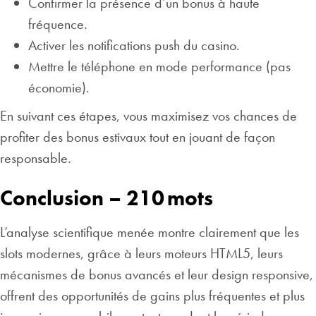
Confirmer la présence d’un bonus à haute
fréquence.
Activer les notifications push du casino.
Mettre le téléphone en mode performance (pas
économie).
En suivant ces étapes, vous maximisez vos chances de
profiter des bonus estivaux tout en jouant de façon
responsable.
Conclusion – 210 mots
L’analyse scientifique menée montre clairement que les
slots modernes, grâce à leurs moteurs HTML5, leurs
mécanismes de bonus avancés et leur design responsive,
offrent des opportunités de gains plus fréquentes et plus