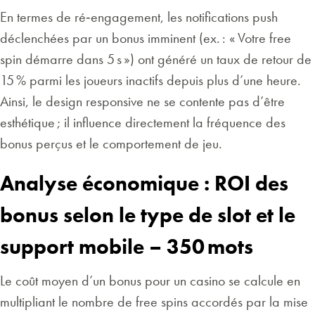
En termes de ré‑engagement, les notifications push
déclenchées par un bonus imminent (ex. : « Votre free
spin démarre dans 5 s ») ont généré un taux de retour de
15 % parmi les joueurs inactifs depuis plus d’une heure.
Ainsi, le design responsive ne se contente pas d’être
esthétique ; il influence directement la fréquence des
bonus perçus et le comportement de jeu.
Analyse économique : ROI des
bonus selon le type de slot et le
support mobile – 350 mots
Le coût moyen d’un bonus pour un casino se calcule en
multipliant le nombre de free spins accordés par la mise