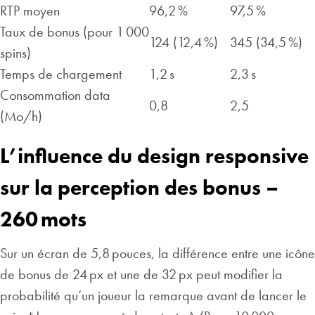
RTP moyen
96,2 %
97,5 %
Taux de bonus (pour 1 000
124 (12,4 %)
345 (34,5 %)
spins)
Temps de chargement
1,2 s
2,3 s
Consommation data
0,8
2,5
(Mo/h)
L’influence du design responsive
sur la perception des bonus –
260 mots
Sur un écran de 5,8 pouces, la différence entre une icône
de bonus de 24 px et une de 32 px peut modifier la
probabilité qu’un joueur la remarque avant de lancer le