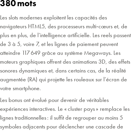
380 mots
Les slots modernes exploitent les capacités des
navigateurs HTML5, des processeurs multi‑cœurs et, de
plus en plus, de l’intelligence artificielle. Les reels passent
de 3 à 5, voire 7, et les lignes de paiement peuvent
atteindre 117 649 grâce au système Megaways. Les
moteurs graphiques offrent des animations 3D, des effets
sonores dynamiques et, dans certains cas, de la réalité
augmentée (RA) qui projette les rouleaux sur l’écran de
votre smartphone.
Les bonus ont évolué pour devenir de véritables
expériences interactives. Le « cluster pays » remplace les
lignes traditionnelles : il suffit de regrouper au moins 5
symboles adjacents pour déclencher une cascade de