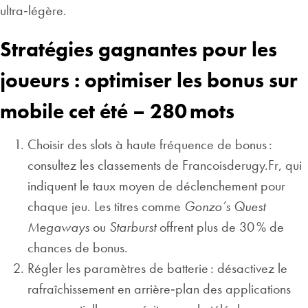
ultra‑légère.
Stratégies gagnantes pour les
joueurs : optimiser les bonus sur
mobile cet été – 280 mots
Choisir des slots à haute fréquence de bonus :
consultez les classements de Francoisderugy.Fr, qui
indiquent le taux moyen de déclenchement pour
chaque jeu. Les titres comme
Gonzo’s Quest
Megaways
ou
Starburst
offrent plus de 30 % de
chances de bonus.
Régler les paramètres de batterie : désactivez le
rafraîchissement en arrière‑plan des applications