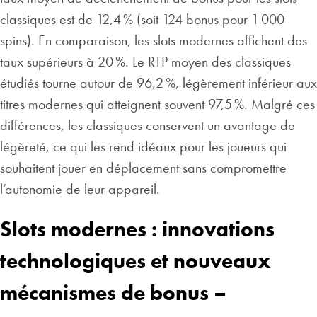
classiques est de 12,4 % (soit 124 bonus pour 1 000
spins). En comparaison, les slots modernes affichent des
taux supérieurs à 20 %. Le RTP moyen des classiques
étudiés tourne autour de 96,2 %, légèrement inférieur aux
titres modernes qui atteignent souvent 97,5 %. Malgré ces
différences, les classiques conservent un avantage de
légèreté, ce qui les rend idéaux pour les joueurs qui
souhaitent jouer en déplacement sans compromettre
l’autonomie de leur appareil.
Slots modernes : innovations
technologiques et nouveaux
mécanismes de bonus –