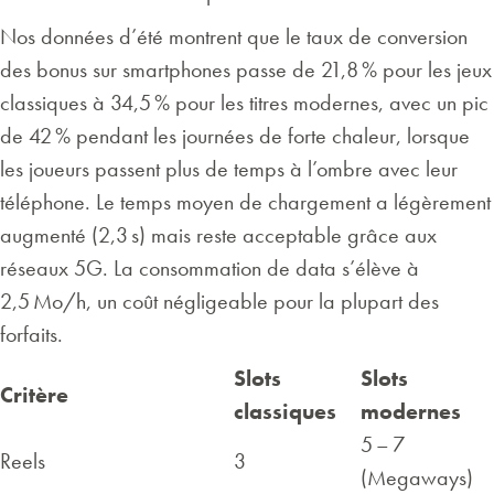
Nos données d’été montrent que le taux de conversion
des bonus sur smartphones passe de 21,8 % pour les jeux
classiques à 34,5 % pour les titres modernes, avec un pic
de 42 % pendant les journées de forte chaleur, lorsque
les joueurs passent plus de temps à l’ombre avec leur
téléphone. Le temps moyen de chargement a légèrement
augmenté (2,3 s) mais reste acceptable grâce aux
réseaux 5G. La consommation de data s’élève à
2,5 Mo/h, un coût négligeable pour la plupart des
forfaits.
Slots
Slots
Critère
classiques
modernes
5 – 7
Reels
3
(Megaways)