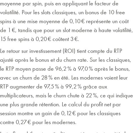
moyenne par spin, puis en appliquant le facteur de
volatilité. Pour les slots classiques, un bonus de 10 free
spins à une mise moyenne de 0,10 € représente un coût
de 1 €, tandis que pour un slot moderne à haute volatilité,
15 free spins à 0,20 € coûtent 3 €.
Le retour sur investissement (ROI) tient compte du RTP
ajusté après le bonus et du churn rate. Sur les classiques,
le RTP moyen passe de 96,2 % à 97,0 % après le bonus,
avec un churn de 28 % en été. Les modernes voient leur
RTP augmenter de 97,5 % à 99,2 % grâce aux
multiplicateurs, mais le churn chute à 22 %, ce qui indique
une plus grande rétention. Le calcul du profit net par
session montre un gain de 0,12 € pour les classiques
contre 0,27 € pour les modernes.