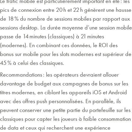
Le trafic mobile est particulièrement important en été : les
pics de connexion entre 20 h et 22 h génèrent une hausse
de 18 % du nombre de sessions mobiles par rapport aux
sessions desktop. La durée moyenne d’une session mobile
passe de 14 minutes (classiques) à 21 minutes
(modernes). En combinant ces données, le ROI des
bonus sur mobile pour les slots modernes est supérieur de
45 % à celui des classiques.
Recommandations : les opérateurs devraient allouer
davantage de budget aux campagnes de bonus sur les
titres modernes, en ciblant les appareils iOS et Android
avec des offres push personnalisées. En parallèle, ils
peuvent conserver une petite partie du portefeuille sur les
classiques pour capter les joueurs à faible consommation
de data et ceux qui recherchent une expérience