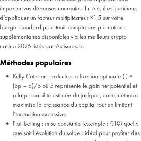
impacter vos dépenses courantes. En été, il est judicieux
d’appliquer un facteur multiplicateur ×1,5 sur votre
budget standard pour tenir compte des promotions
supplémentaires disponibles via les meilleurs crypto
casino 2026 listés par Autismes.Fr.
Méthodes populaires
Kelly Criterion : calculez la fraction optimale (f) =
(bp – q)/b où
b
représente le gain net potentiel et
p
la probabilité estimée du jackpot ; cette méthode
maximise la croissance du capital tout en limitant
l’exposition excessive.
Flat‑betting : mise constante (exemple : €10) quelle
que soit l’évolution du solde ; idéal pour profiter des