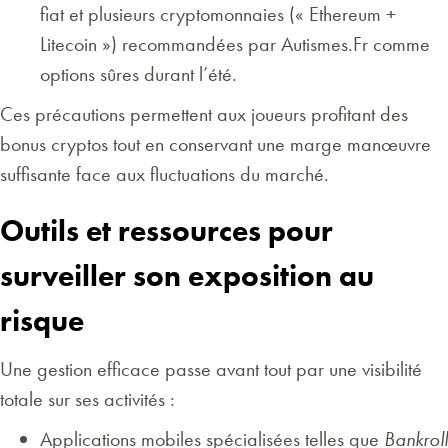
fiat et plusieurs cryptomonnaies (« Ethereum +
Litecoin ») recommandées par Autismes.Fr comme
options sûres durant l’été.
Ces précautions permettent aux joueurs profitant des
bonus cryptos tout en conservant une marge manœuvre
suffisante face aux fluctuations du marché.
Outils et ressources pour
surveiller son exposition au
risque
Une gestion efficace passe avant tout par une visibilité
totale sur ses activités :
Applications mobiles spécialisées telles que
Bankroll