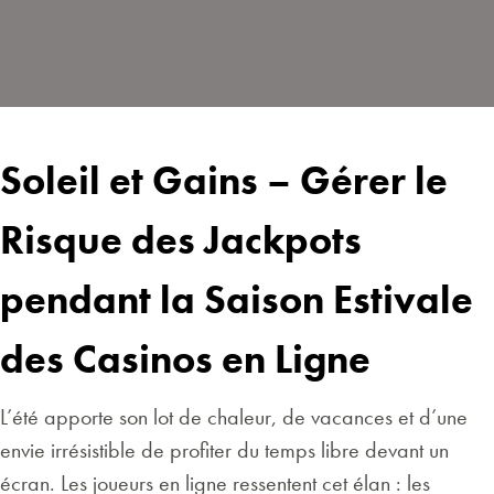
Soleil et Gains – Gérer le
Risque des Jackpots
pendant la Saison Estivale
des Casinos en Ligne
L’été apporte son lot de chaleur, de vacances et d’une
envie irrésistible de profiter du temps libre devant un
écran. Les joueurs en ligne ressentent cet élan : les