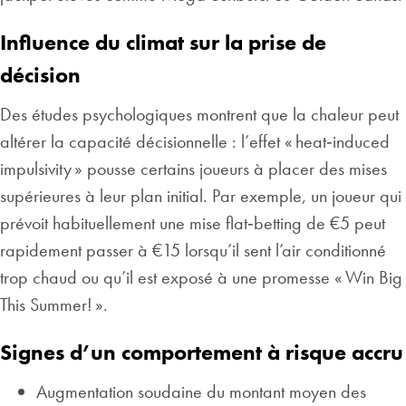
Influence du climat sur la prise de
décision
Des études psychologiques montrent que la chaleur peut
altérer la capacité décisionnelle : l’effet « heat‑induced
impulsivity » pousse certains joueurs à placer des mises
supérieures à leur plan initial. Par exemple, un joueur qui
prévoit habituellement une mise flat‑betting de €5 peut
rapidement passer à €15 lorsqu’il sent l’air conditionné
trop chaud ou qu’il est exposé à une promesse « Win Big
This Summer! ».
Signes d’un comportement à risque accru
Augmentation soudaine du montant moyen des