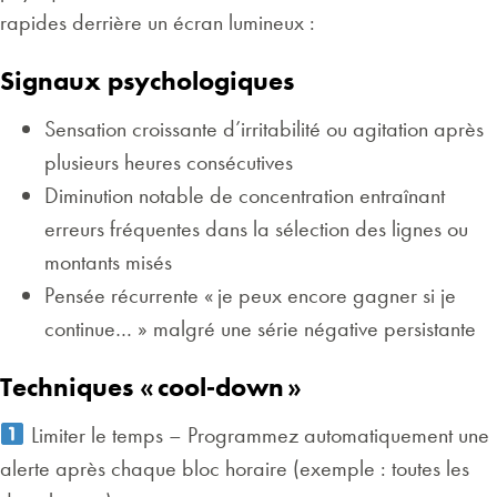
rapides derrière un écran lumineux :
Signaux psychologiques
Sensation croissante d’irritabilité ou agitation après
plusieurs heures consécutives
Diminution notable de concentration entraînant
erreurs fréquentes dans la sélection des lignes ou
montants misés
Pensée récurrente « je peux encore gagner si je
continue… » malgré une série négative persistante
Techniques « cool‑down »
Limiter le temps – Programmez automatiquement une
alerte après chaque bloc horaire (exemple : toutes les