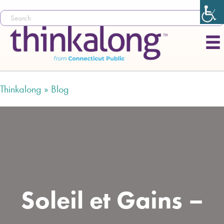
Thinkalong »
Blog
Soleil et Gains –