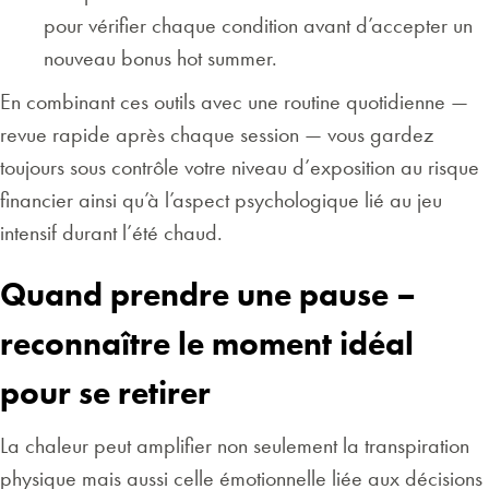
pour vérifier chaque condition avant d’accepter un
nouveau bonus hot summer.
En combinant ces outils avec une routine quotidienne —
revue rapide après chaque session — vous gardez
toujours sous contrôle votre niveau d’exposition au risque
financier ainsi qu’à l’aspect psychologique lié au jeu
intensif durant l’été chaud.
Quand prendre une pause –
reconnaître le moment idéal
pour se retirer
La chaleur peut amplifier non seulement la transpiration
physique mais aussi celle émotionnelle liée aux décisions