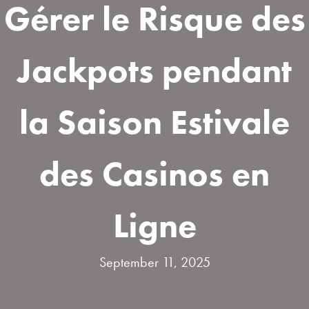
Gérer le Risque des
Jackpots pendant
la Saison Estivale
des Casinos en
Ligne
September 11, 2025