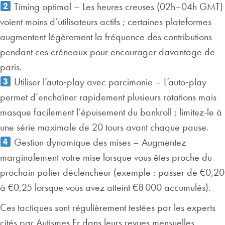
Timing optimal – Les heures creuses (02h–04h GMT)
voient moins d’utilisateurs actifs ; certaines plateformes
augmentent légèrement la fréquence des contributions
pendant ces créneaux pour encourager davantage de
paris.
Utiliser l’auto‑play avec parcimonie – L’auto‑play
permet d’enchaîner rapidement plusieurs rotations mais
masque facilement l’épuisement du bankroll ; limitez-le à
une série maximale de 20 tours avant chaque pause.
Gestion dynamique des mises – Augmentez
marginalement votre mise lorsque vous êtes proche du
prochain palier déclencheur (exemple : passer de €0,20
à €0,25 lorsque vous avez atteint €8 000 accumulés).
Ces tactiques sont régulièrement testées par les experts
cités par Autismes.Fr dans leurs revues mensuelles