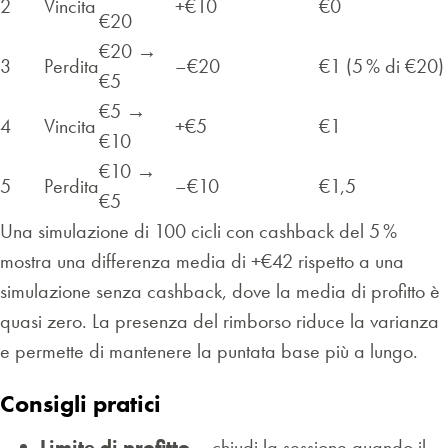
2
Vincita
+€10
€0
€20
€20 →
3
Perdita
–€20
€1 (5 % di €20)
€5
€5 →
4
Vincita
+€5
€1
€10
€10 →
5
Perdita
–€10
€1,5
€5
Una simulazione di 100 cicli con cashback del 5 %
mostra una differenza media di +€42 rispetto a una
simulazione senza cashback, dove la media di profitto è
quasi zero. La presenza del rimborso riduce la varianza
e permette di mantenere la puntata base più a lungo.
Consigli pratici
Limite di profitto
– chiudi la sessione quando il