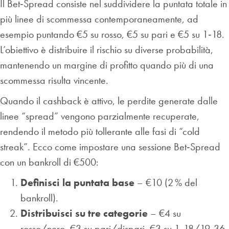
Il Bet‑Spread consiste nel suddividere la puntata totale in
più linee di scommessa contemporaneamente, ad
esempio puntando €5 su rosso, €5 su pari e €5 su 1‑18.
L’obiettivo è distribuire il rischio su diverse probabilità,
mantenendo un margine di profitto quando più di una
scommessa risulta vincente.
Quando il cashback è attivo, le perdite generate dalle
linee “spread” vengono parzialmente recuperate,
rendendo il metodo più tollerante alle fasi di “cold
streak”. Ecco come impostare una sessione Bet‑Spread
con un bankroll di €500:
Definisci la puntata base
– €10 (2 % del
bankroll).
Distribuisci su tre categorie
– €4 su
rosso/nero, €3 su pari/dispari, €3 su 1‑18/19‑36.