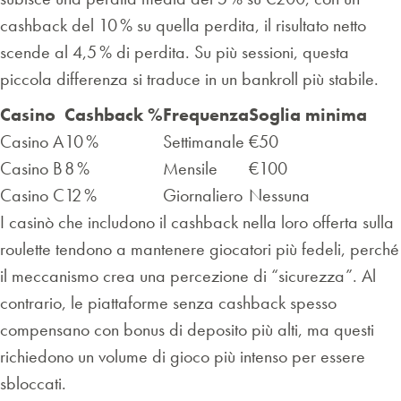
cashback del 10 % su quella perdita, il risultato netto
scende al 4,5 % di perdita. Su più sessioni, questa
piccola differenza si traduce in un bankroll più stabile.
Casino
Cashback %
Frequenza
Soglia minima
Casino A
10 %
Settimanale
€50
Casino B
8 %
Mensile
€100
Casino C
12 %
Giornaliero
Nessuna
I casinò che includono il cashback nella loro offerta sulla
roulette tendono a mantenere giocatori più fedeli, perché
il meccanismo crea una percezione di “sicurezza”. Al
contrario, le piattaforme senza cashback spesso
compensano con bonus di deposito più alti, ma questi
richiedono un volume di gioco più intenso per essere
sbloccati.