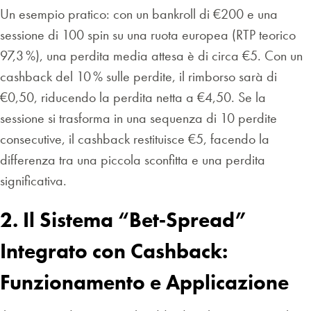
Un esempio pratico: con un bankroll di €200 e una
sessione di 100 spin su una ruota europea (RTP teorico
97,3 %), una perdita media attesa è di circa €5. Con un
cashback del 10 % sulle perdite, il rimborso sarà di
€0,50, riducendo la perdita netta a €4,50. Se la
sessione si trasforma in una sequenza di 10 perdite
consecutive, il cashback restituisce €5, facendo la
differenza tra una piccola sconfitta e una perdita
significativa.
2. Il Sistema “Bet‑Spread”
Integrato con Cashback:
Funzionamento e Applicazione