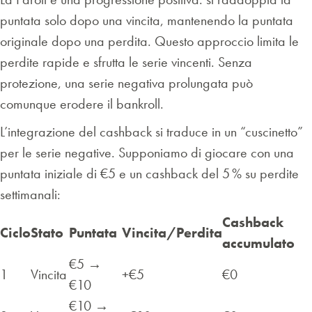
puntata solo dopo una vincita, mantenendo la puntata
originale dopo una perdita. Questo approccio limita le
perdite rapide e sfrutta le serie vincenti. Senza
protezione, una serie negativa prolungata può
comunque erodere il bankroll.
L’integrazione del cashback si traduce in un “cuscinetto”
per le serie negative. Supponiamo di giocare con una
puntata iniziale di €5 e un cashback del 5 % su perdite
settimanali:
Cashback
Ciclo
Stato
Puntata
Vincita/Perdita
accumulato
€5 →
1
Vincita
+€5
€0
€10
€10 →