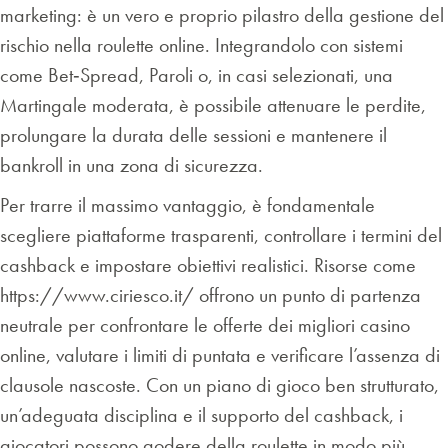
marketing: è un vero e proprio pilastro della gestione del
rischio nella roulette online. Integrandolo con sistemi
come Bet‑Spread, Paroli o, in casi selezionati, una
Martingale moderata, è possibile attenuare le perdite,
prolungare la durata delle sessioni e mantenere il
bankroll in una zona di sicurezza.
Per trarre il massimo vantaggio, è fondamentale
scegliere piattaforme trasparenti, controllare i termini del
cashback e impostare obiettivi realistici. Risorse come
https://www.ciriesco.it/ offrono un punto di partenza
neutrale per confrontare le offerte dei migliori casino
online, valutare i limiti di puntata e verificare l’assenza di
clausole nascoste. Con un piano di gioco ben strutturato,
un’adeguata disciplina e il supporto del cashback, i
giocatori possono godere della roulette in modo più