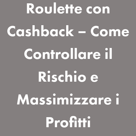
Roulette con
Cashback – Come
Controllare il
Rischio e
Massimizzare i
Profitti