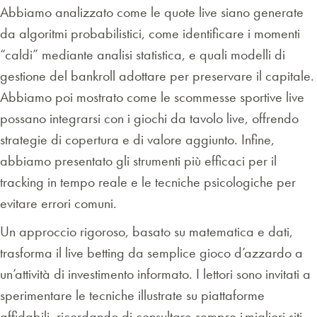
Abbiamo analizzato come le quote live siano generate
da algoritmi probabilistici, come identificare i momenti
“caldi” mediante analisi statistica, e quali modelli di
gestione del bankroll adottare per preservare il capitale.
Abbiamo poi mostrato come le scommesse sportive live
possano integrarsi con i giochi da tavolo live, offrendo
strategie di copertura e di valore aggiunto. Infine,
abbiamo presentato gli strumenti più efficaci per il
tracking in tempo reale e le tecniche psicologiche per
evitare errori comuni.
Un approccio rigoroso, basato su matematica e dati,
trasforma il live betting da semplice gioco d’azzardo a
un’attività di investimento informato. I lettori sono invitati a
sperimentare le tecniche illustrate su piattaforme
affidabili, ricordando di consultare sempre i migliori siti