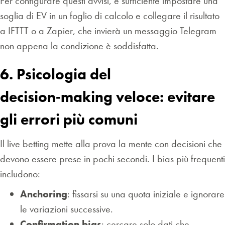
Per configurare questi avvisi, è sufficiente impostare una
soglia di EV in un foglio di calcolo e collegare il risultato
a IFTTT o a Zapier, che invierà un messaggio Telegram
non appena la condizione è soddisfatta.
6. Psicologia del
decision‑making veloce: evitare
gli errori più comuni
Il live betting mette alla prova la mente con decisioni che
devono essere prese in pochi secondi. I bias più frequenti
includono:
Anchoring
: fissarsi su una quota iniziale e ignorare
le variazioni successive.
Confirmation bias
: cercare solo dati che