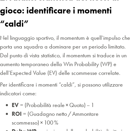
gioco: identificare i momenti
“caldi”
Nel linguaggio sportivo, il momentum è quell’impulso che
porta una squadra a dominare per un periodo limitato.
Dal punto di vista statistico, il momentum si traduce in un
aumento temporaneo della Win Probability (WP) e
dell’Expected Value (EV) delle scommesse correlate.
Per identificare i momenti “caldi”, si possono utilizzare
indicatori come:
EV
= (Probabilità reale × Quota) – 1
ROI
= (Guadagno netto / Ammontare
scommesso) × 100 %