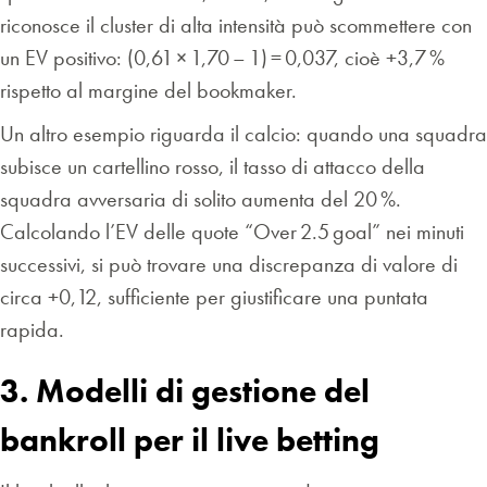
riconosce il cluster di alta intensità può scommettere con
un EV positivo: (0,61 × 1,70 – 1) = 0,037, cioè +3,7 %
rispetto al margine del bookmaker.
Un altro esempio riguarda il calcio: quando una squadra
subisce un cartellino rosso, il tasso di attacco della
squadra avversaria di solito aumenta del 20 %.
Calcolando l’EV delle quote “Over 2.5 goal” nei minuti
successivi, si può trovare una discrepanza di valore di
circa +0,12, sufficiente per giustificare una puntata
rapida.
3. Modelli di gestione del
bankroll per il live betting