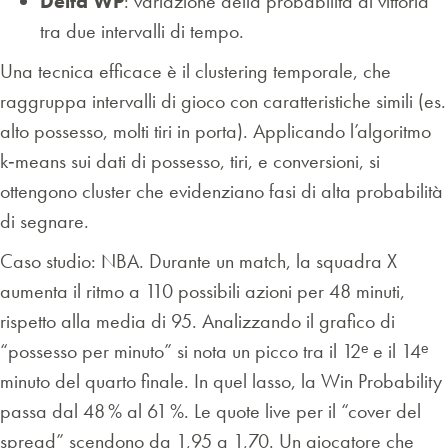
Delta WP
: variazione della probabilità di vittoria
tra due intervalli di tempo.
Una tecnica efficace è il clustering temporale, che
raggruppa intervalli di gioco con caratteristiche simili (es.
alto possesso, molti tiri in porta). Applicando l’algoritmo
k‑means sui dati di possesso, tiri, e conversioni, si
ottengono cluster che evidenziano fasi di alta probabilità
di segnare.
Caso studio: NBA. Durante un match, la squadra X
aumenta il ritmo a 110 possibili azioni per 48 minuti,
rispetto alla media di 95. Analizzando il grafico di
“possesso per minuto” si nota un picco tra il 12ᵉ e il 14ᵉ
minuto del quarto finale. In quel lasso, la Win Probability
passa dal 48 % al 61 %. Le quote live per il “cover del
spread” scendono da 1,95 a 1,70. Un giocatore che