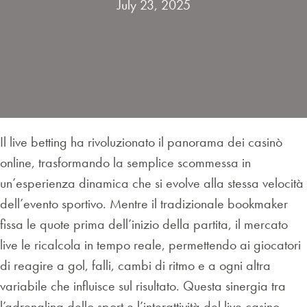
July 23, 2025
Il live betting ha rivoluzionato il panorama dei casinò
online, trasformando la semplice scommessa in
un’esperienza dinamica che si evolve alla stessa velocità
dell’evento sportivo. Mentre il tradizionale bookmaker
fissa le quote prima dell’inizio della partita, il mercato
live le ricalcola in tempo reale, permettendo ai giocatori
di reagire a gol, falli, cambi di ritmo e a ogni altra
variabile che influisce sul risultato. Questa sinergia tra
l’adrenalina dello sport e l’interattività del live casino