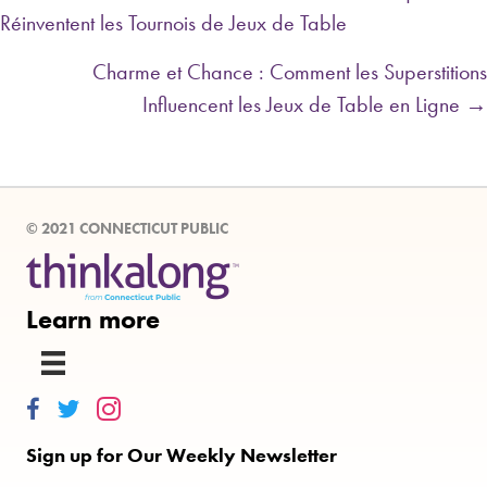
Réinventent les Tournois de Jeux de Table
navigation
Charme et Chance : Comment les Superstitions
Influencent les Jeux de Table en Ligne →
© 2021 CONNECTICUT PUBLIC
Learn more
Thinkalong on Facebook
Thinkalong on Twitter
Thinkalong on Instagram
Sign up for Our Weekly Newsletter