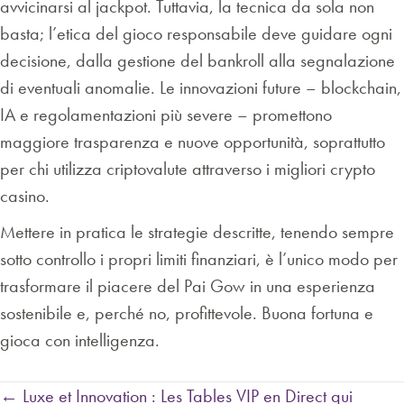
avvicinarsi al jackpot. Tuttavia, la tecnica da sola non
basta; l’etica del gioco responsabile deve guidare ogni
decisione, dalla gestione del bankroll alla segnalazione
di eventuali anomalie. Le innovazioni future – blockchain,
IA e regolamentazioni più severe – promettono
maggiore trasparenza e nuove opportunità, soprattutto
per chi utilizza criptovalute attraverso i migliori crypto
casino.
Mettere in pratica le strategie descritte, tenendo sempre
sotto controllo i propri limiti finanziari, è l’unico modo per
trasformare il piacere del Pai Gow in una esperienza
sostenibile e, perché no, profittevole. Buona fortuna e
gioca con intelligenza.
Posts
← Luxe et Innovation : Les Tables VIP en Direct qui