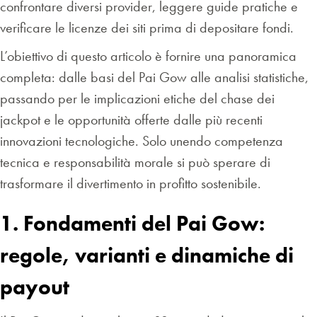
confrontare diversi provider, leggere guide pratiche e
verificare le licenze dei siti prima di depositare fondi.
L’obiettivo di questo articolo è fornire una panoramica
completa: dalle basi del Pai Gow alle analisi statistiche,
passando per le implicazioni etiche del chase dei
jackpot e le opportunità offerte dalle più recenti
innovazioni tecnologiche. Solo unendo competenza
tecnica e responsabilità morale si può sperare di
trasformare il divertimento in profitto sostenibile.
1. Fondamenti del Pai Gow:
regole, varianti e dinamiche di
payout