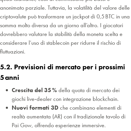
anonimato parziale. Tuttavia, la volatilità del valore delle
criptovalute può trasformare un jackpot di 0,5 BTC in una
somma molto diversa da un giorno all’altro. I giocatori
dovrebbero valutare la stabilità della moneta scelta e
considerare l’uso di stablecoin per ridurre il rischio di
fluttuazioni.
5.2. Previsioni di mercato per i prossimi
5 anni
Crescita del 35 %
della quota di mercato dei
giochi live‑dealer con integrazione blockchain.
Nuovi formati 3D
che combinano elementi di
realtà aumentata (AR) con il tradizionale tavolo di
Pai Gow, offrendo esperienze immersive.