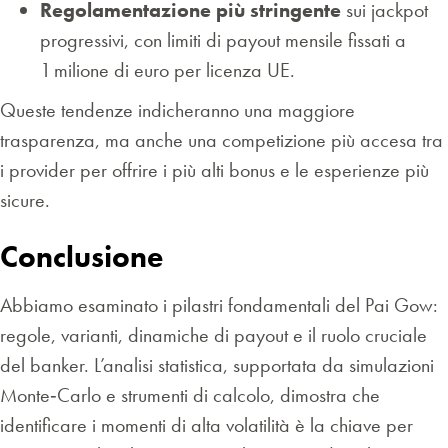
Regolamentazione più stringente
sui jackpot
progressivi, con limiti di payout mensile fissati a
1 milione di euro per licenza UE.
Queste tendenze indicheranno una maggiore
trasparenza, ma anche una competizione più accesa tra
i provider per offrire i più alti bonus e le esperienze più
sicure.
Conclusione
Abbiamo esaminato i pilastri fondamentali del Pai Gow:
regole, varianti, dinamiche di payout e il ruolo cruciale
del banker. L’analisi statistica, supportata da simulazioni
Monte‑Carlo e strumenti di calcolo, dimostra che
identificare i momenti di alta volatilità è la chiave per