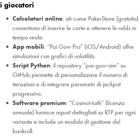
i giocatori
Calcolatori online
: siti come PokerStove (gratuito)
consentono di inserire le carte e ottenere le odds in
tempo reale.
App mobili
: “Pai Gow Pro” (iOS/Android) offre
simulazioni con grafici di volatilità.
Script Python
: il repository “pai-gow‑sim” su
GitHub permette di personalizzare il numero di
iterazioni e di integrare parametri di jackpot
progressivo.
Software premium
: “CasinoMath” (licenza
annuale) fornisce report dettagliati su RTP per ogni
variante e include un modulo di gestione del
bankroll.