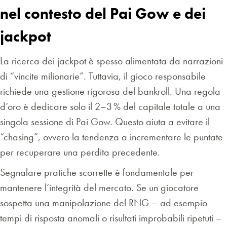
nel contesto del Pai Gow e dei
jackpot
La ricerca dei jackpot è spesso alimentata da narrazioni
di “vincite milionarie”. Tuttavia, il gioco responsabile
richiede una gestione rigorosa del bankroll. Una regola
d’oro è dedicare solo il 2–3 % del capitale totale a una
singola sessione di Pai Gow. Questo aiuta a evitare il
“chasing”, ovvero la tendenza a incrementare le puntate
per recuperare una perdita precedente.
Segnalare pratiche scorrette è fondamentale per
mantenere l’integrità del mercato. Se un giocatore
sospetta una manipolazione del RNG – ad esempio
tempi di risposta anomali o risultati improbabili ripetuti –