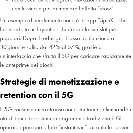
con le vincite per aumentare l’effetto “wow”.
Un esempio di implementazione è la app “SpinX”, che
ha introdotto un layout a schede per le sue slot più
popolari. Dopo il redesign, il tasso di ritenzione a
30 giorni è salito dal 42 % al 57 %, grazie a
un’interfaccia che sfrutta il 5G per caricare rapidamente
le anteprime dei giochi.
Strategie di monetizzazione e
retention con il 5G
Il 5G consente micro‑transazioni istantanee, eliminando i
ritardi tipici dei sistemi di pagamento tradizionali. Gli
operatori possono offrire “instant win” durante le sessioni