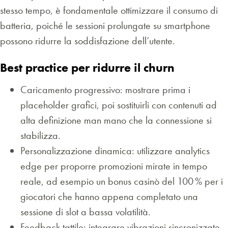
stesso tempo, è fondamentale ottimizzare il consumo di
batteria, poiché le sessioni prolungate su smartphone
possono ridurre la soddisfazione dell’utente.
Best practice per ridurre il churn
Caricamento progressivo: mostrare prima i
placeholder grafici, poi sostituirli con contenuti ad
alta definizione man mano che la connessione si
stabilizza.
Personalizzazione dinamica: utilizzare analytics
edge per proporre promozioni mirate in tempo
reale, ad esempio un bonus casinò del 100 % per i
giocatori che hanno appena completato una
sessione di slot a bassa volatilità.
Feedback tattile: integrare vibrazioni sincronizzate