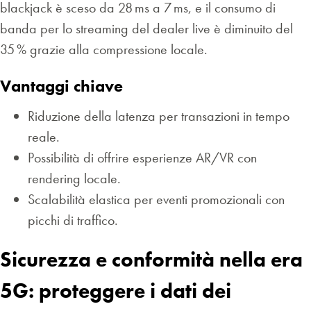
blackjack è sceso da 28 ms a 7 ms, e il consumo di
banda per lo streaming del dealer live è diminuito del
35 % grazie alla compressione locale.
Vantaggi chiave
Riduzione della latenza per transazioni in tempo
reale.
Possibilità di offrire esperienze AR/VR con
rendering locale.
Scalabilità elastica per eventi promozionali con
picchi di traffico.
Sicurezza e conformità nella era
5G: proteggere i dati dei