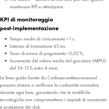
monitorare KPI e ottimizzare.
KPI di monitoraggio
post‑implementazione
Tempo medio di caricamento <1 s.
Latenza di transazione ≤5 ms.
Tasso di errore di pagamento <0,02 %.
Incremento del valore medio del giocatore (ARPU)
del 10‑15 % entro 6 mesi.
Le linee guida fornite da Confesercentitoscananord
possono aiutare a verificare la conformità normativa
durante ogni fase, garantendo che le modifiche
tecnologiche non compromettano i requisiti di anonimato
e protezione dei dati.