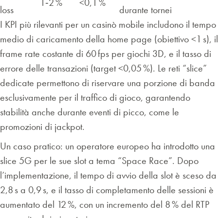
1‑2 %
<0,1 %
loss
durante tornei
I KPI più rilevanti per un casinò mobile includono il tempo
medio di caricamento della home page (obiettivo <1 s), il
frame rate costante di 60 fps per giochi 3D, e il tasso di
errore delle transazioni (target <0,05 %). Le reti “slice”
dedicate permettono di riservare una porzione di banda
esclusivamente per il traffico di gioco, garantendo
stabilità anche durante eventi di picco, come le
promozioni di jackpot.
Un caso pratico: un operatore europeo ha introdotto una
slice 5G per le sue slot a tema “Space Race”. Dopo
l’implementazione, il tempo di avvio della slot è sceso da
2,8 s a 0,9 s, e il tasso di completamento delle sessioni è
aumentato del 12 %, con un incremento del 8 % del RTP