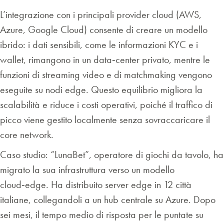
L’integrazione con i principali provider cloud (AWS,
Azure, Google Cloud) consente di creare un modello
ibrido: i dati sensibili, come le informazioni KYC e i
wallet, rimangono in un data‑center privato, mentre le
funzioni di streaming video e di matchmaking vengono
eseguite su nodi edge. Questo equilibrio migliora la
scalabilità e riduce i costi operativi, poiché il traffico di
picco viene gestito localmente senza sovraccaricare il
core network.
Caso studio: “LunaBet”, operatore di giochi da tavolo, ha
migrato la sua infrastruttura verso un modello
cloud‑edge. Ha distribuito server edge in 12 città
italiane, collegandoli a un hub centrale su Azure. Dopo
sei mesi, il tempo medio di risposta per le puntate su