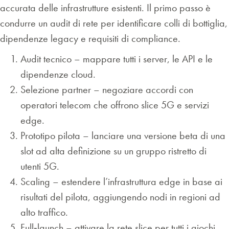
accurata delle infrastrutture esistenti. Il primo passo è
condurre un audit di rete per identificare colli di bottiglia,
dipendenze legacy e requisiti di compliance.
Audit tecnico – mappare tutti i server, le API e le
dipendenze cloud.
Selezione partner – negoziare accordi con
operatori telecom che offrono slice 5G e servizi
edge.
Prototipo pilota – lanciare una versione beta di una
slot ad alta definizione su un gruppo ristretto di
utenti 5G.
Scaling – estendere l’infrastruttura edge in base ai
risultati del pilota, aggiungendo nodi in regioni ad
alto traffico.
Full‑launch – attivare la rete slice per tutti i giochi,