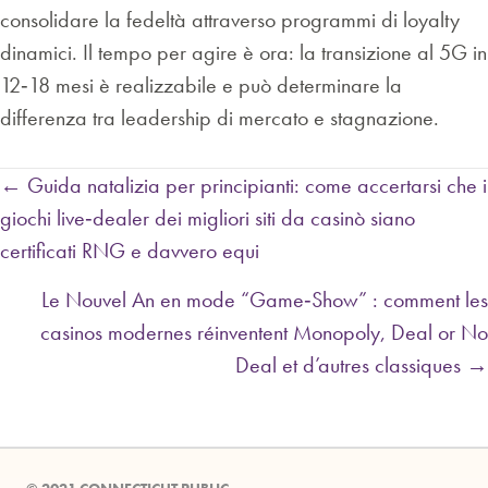
consolidare la fedeltà attraverso programmi di loyalty
dinamici. Il tempo per agire è ora: la transizione al 5G in
12‑18 mesi è realizzabile e può determinare la
differenza tra leadership di mercato e stagnazione.
Posts
← Guida natalizia per principianti: come accertarsi che i
giochi live‑dealer dei migliori siti da casinò siano
navigation
certificati RNG e davvero equi
Le Nouvel An en mode “Game‑Show” : comment les
casinos modernes réinventent Monopoly, Deal or No
Deal et d’autres classiques →