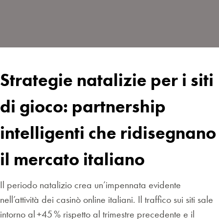
Strategie natalizie per i siti
di gioco: partnership
intelligenti che ridisegnano
il mercato italiano
Il periodo natalizio crea un’impennata evidente
nell’attività dei casinò online italiani. Il traffico sui siti sale
intorno al +45 % rispetto al trimestre precedente e il