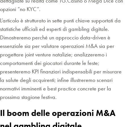
dettagliate su realtà come TG.Casino o Mega Dice con
opzioni “no KYC”.
L’articolo è strutturato in sette punti chiave supportati da
statistiche ufficiali ed esperti di gambling digitale.
Dimostreremo perché un approccio data‑driven è
essenziale sia per valutare operazioni M&A sia per
progettare joint venture natalizie; analizzeremo i
comportamenti dei giocatori durante le feste;
presenteremo KPI finanziari indispensabili per misurare
la salute degli acquirenti; infine illustreremo scenari
normativi imminenti e best practice concrete per la
prossima stagione festiva.
Il boom delle operazioni M&A
nel gambling digitale