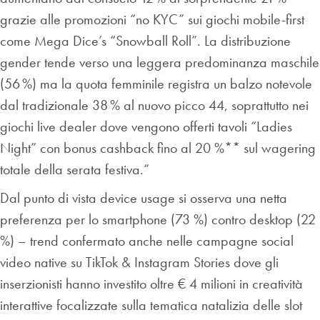
grazie alle promozioni “no KYC” sui giochi mobile-first
come Mega Dice’s “Snowball Roll”. La distribuzione
gender tende verso una leggera predominanza maschile
(56 %) ma la quota femminile registra un balzo notevole
dal tradizionale 38 % al nuovo picco 44, soprattutto nei
giochi live dealer dove vengono offerti tavoli “Ladies
Night” con bonus cashback fino al 20 %** sul wagering
totale della serata festiva.“
Dal punto di vista device usage si osserva una netta
preferenza per lo smartphone (73 %) contro desktop (22
%) – trend confermato anche nelle campagne social
video native su TikTok & Instagram Stories dove gli
inserzionisti hanno investito oltre € 4 milioni in creatività
interattive focalizzate sulla tematica natalizia delle slot