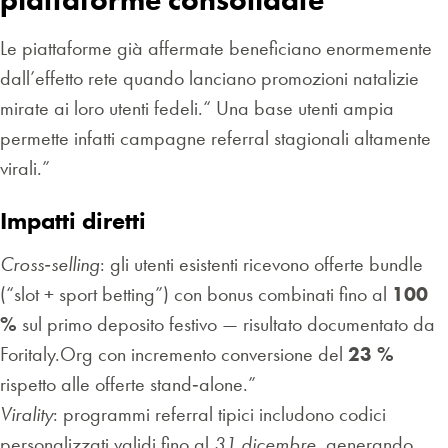
piattaforme consolidate
Le piattaforme già affermate beneficiano enormemente
dall’effetto rete quando lanciano promozioni natalizie
mirate ai loro utenti fedeli.“ Una base utenti ampia
permette infatti campagne referral stagionali altamente
virali.”
Impatti diretti
Cross‑selling
: gli utenti esistenti ricevono offerte bundle
(“slot + sport betting”) con bonus combinati fino al
100
%
sul primo deposito festivo — risultato documentato da
Foritaly.Org con incremento conversione del
23 %
rispetto alle offerte stand‑alone.”
Virality
: programmi referral tipici includono codici
personalizzati validi fino al
31 dicembre
, generando