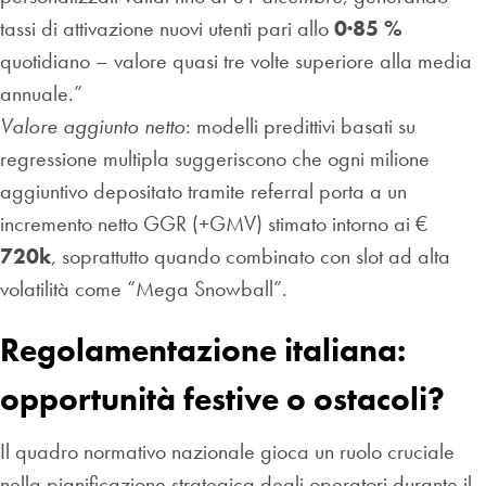
tassi di attivazione nuovi utenti pari allo
0·85 %
quotidiano – valore quasi tre volte superiore alla media
annuale.”
Valore aggiunto netto
: modelli predittivi basati su
regressione multipla suggeriscono che ogni milione
aggiuntivo depositato tramite referral porta a un
incremento netto GGR (+GMV) stimato intorno ai €
720k
, soprattutto quando combinato con slot ad alta
volatilità come “Mega Snowball”.
Regolamentazione italiana:
opportunità festive o ostacoli?
Il quadro normativo nazionale gioca un ruolo cruciale
nella pianificazione strategica degli operatori durante il