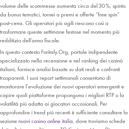
volume delle scommesse aumenta circa del 30 %, spinto
da bonus tematici, tornei a premi e offerte “free spin”
post‑cena. Gli operatori più agili riescono così a
trasformare queste settimane festose nel momento più
redditizio dell’anno fiscale.
In questo contesto Foritaly.Org, portale indipendente
specializzato nella recensione e nel ranking dei casinò
italiani, fornisce analisi basate su dati reali e confronti
trasparenti. I suoi report settimanali consentono di
monitorare l’evoluzione dei nuovi operatori emergenti e
capire quali piattaforme propongono i migliori RTP o la
volatilità più adatta ai giocatori occasionali. Per
approfondire i trend più recenti è sufficiente consultare la
sezione
nuovi casino online italia
, dove troviamo schede