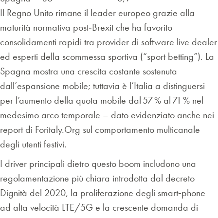
Il Regno Unito rimane il leader europeo grazie alla
maturità normativa post‑Brexit che ha favorito
consolidamenti rapidi tra provider di software live dealer
ed esperti della scommessa sportiva (“sport betting”). La
Spagna mostra una crescita costante sostenuta
dall’espansione mobile; tuttavia è l’Italia a distinguersi
per l’aumento della quota mobile dal 57 % al 71 % nel
medesimo arco temporale – dato evidenziato anche nei
report di Foritaly.Org sul comportamento multicanale
degli utenti festivi.
I driver principali dietro questo boom includono una
regolamentazione più chiara introdotta dal decreto
Dignità del 2020, la proliferazione degli smart‑phone
ad alta velocità LTE/5G e la crescente domanda di