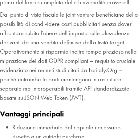
prima del lancio completo delle funzionalità cross‑sell.
Dal punto di vista fiscale le joint venture beneficiano della
possibilità di condividere costi pubblicitari senza dover
affrontare subito l’onere dell’imposta sulle plusvalenze
derivanti da una vendita definitiva dell’attività target.
Operativamente si risparmia inoltre tempo prezioso nella
migrazione dei dati GDPR compliant – requisito cruciale
evidenziato nei recenti studi citati da Foritaly.Org –
poiché entrambe le parti mantengono infrastrutture
separate ma interoperabili tramite API standardizzate
basate su JSON Web Token (JWT).
Vantaggi principali
Riduzione immediata del capitale necessario
rispetto a un outright purchase