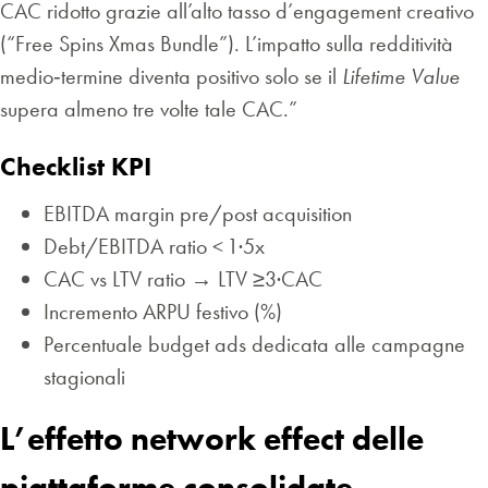
CAC ridotto grazie all’alto tasso d’engagement creativo
(“Free Spins Xmas Bundle”). L’impatto sulla redditività
medio‑termine diventa positivo solo se il
Lifetime Value
supera almeno tre volte tale CAC.”
Checklist KPI
EBITDA margin pre/post acquisition
Debt/EBITDA ratio < 1·5x
CAC vs LTV ratio → LTV ≥3·CAC
Incremento ARPU festivo (%)
Percentuale budget ads dedicata alle campagne
stagionali
L’effetto network effect delle