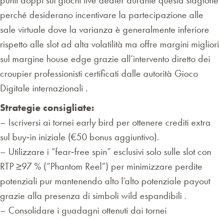
punti doppi sui giochi live dealer durante questa stagione
perché desiderano incentivare la partecipazione alle
sale virtuale dove la varianza è generalmente inferiore
rispetto alle slot ad alta volatilità ma offre margini migliori
sul margine house edge grazie all’intervento diretto dei
croupier professionisti certificati dalle autorità Gioco
Digitale internazionali .
Strategie consigliate:
– Iscriversi ai tornei early bird per ottenere crediti extra
sul buy‑in iniziale (€50 bonus aggiuntivo).
– Utilizzare i “fear‑free spin” esclusivi solo sulle slot con
RTP ≥97 % (“Phantom Reel”) per minimizzare perdite
potenziali pur mantenendo alto l’alto potenziale payout
grazie alla presenza di simboli wild espandibili .
– Consolidare i guadagni ottenuti dai tornei