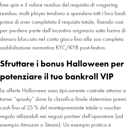
free spin e il valore residuo del requisito di wagering
residuo; molti player tendono a spendere tutti i loro fondi
prima di aver completato il requisito totale, finendo così
per perdere parte dell’incentivo originario sotto forma di
denaro bloccato nel conto gioco fino alla sua completa
soddisfazione normativa KYC/KYB post-festiva.
Sfruttare i bonus Halloween per
potenziare il tuo bankroll VIP
Le offerte Halloween sono tipicamente costruite attorno a
tornei “spooky” dove la classifica finale determina premi
cash fino al 25 % del montepremiante totale o voucher
regalo utilizzabili nei negozi partner dell’operatore (ad
esempio Amazon o Steam). Un esempio pratico è