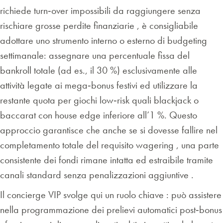
richiede turn‑over impossibili da raggiungere senza
rischiare grosse perdite finanziarie , è consigliabile
adottare uno strumento interno o esterno di budgeting
settimanale: assegnare una percentuale fissa del
bankroll totale (ad es., il ‎30 %‎) esclusivamente alle
attività legate ai mega‑bonus festivi ed utilizzare la
restante quota per giochi low‑risk quali blackjack o
baccarat con house edge inferiore all’1 %. Questo
approccio garantisce che anche se si dovesse fallire nel
completamento totale del requisito wagering , una parte
consistente dei fondi rimane intatta ed estraibile tramite
canali standard senza penalizzazioni aggiuntive .
Il concierge VIP svolge qui un ruolo chiave : può assistere
nella programmazione dei prelievi automatici post‑bonus