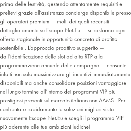
prima delle festività, gestendo attentamente requisiti e
prelievi grazie all’assistenza concierge disponibile presso
gli operatori premium — molti dei quali recensiti
dettagliatamente su Escape Net.Eu — si trasforma ogni
offerta stagionale in opportunità concreta di profitto
sostenibile . L’approccio proattivo suggerito —
dall’identificazione delle slot ad alta RTP alla
programmazione annuale delle campagne — consente
infatti non solo massimizzare gli incentivi immediatamente
disponibili ma anche consolidare posizioni vantaggiose
nel lungo termine all’interno dei programmi VIP più
prestigiosi presenti sul mercato italiano non AAMS . Per
confrontare rapidamente le soluzioni migliori visita
nuovamente Escape Net.Eu e scegli il programma VIP
più aderente alle tue ambizioni ludiche!