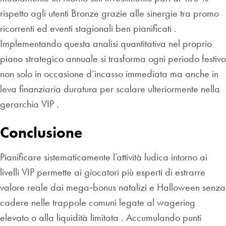
rispetto agli utenti Bronze grazie alle sinergie tra promo
ricorrenti ed eventi stagionali ben pianificati .
Implementando questa analisi quantitativa nel proprio
piano strategico annuale si trasforma ogni periodo festivo
non solo in occasione d’incasso immediata ma anche in
leva finanziaria duratura per scalare ulteriormente nella
gerarchia VIP .
Conclusione
Pianificare sistematicamente l’attività ludica intorno ai
livelli VIP permette ai giocatori più esperti di estrarre
valore reale dai mega‑bonus natalizi e Halloween senza
cadere nelle trappole comuni legate al wagering
elevato o alla liquidità limitata . Accumulando punti