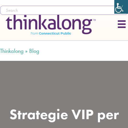
Thinkalong »
Blog
Strategie VIP per