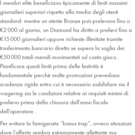
I membri elite beneficiano tipicamente di limiti massimi
giornalieri superiori rispetto alla media degli utenti
standard: mentre un utente Bronze può prelevare fino a
€2 000 al giorno, un Diamond ha diritto a prelievi fino a
€15 000 giornalieri oppure richieste illimitate tramite
trasferimento bancario diretto se supera la soglia dei
€50 000 totali mensili movimentati sul conto gioco .
Pianificare questi limiti prima delle festività è
fondamentale perché molte promozioni prevedono
scadenze rigide entro cui è necessario soddisfare sia il
wagering sia le condizioni relative ai requisiti minimi di
prelievo prima della chiusura dell’anno fiscale
dell’operatore .
Per evitare la famigerata “bonus trap”, ovvero situazioni
dove l’offerta sembra estremamente allettante ma