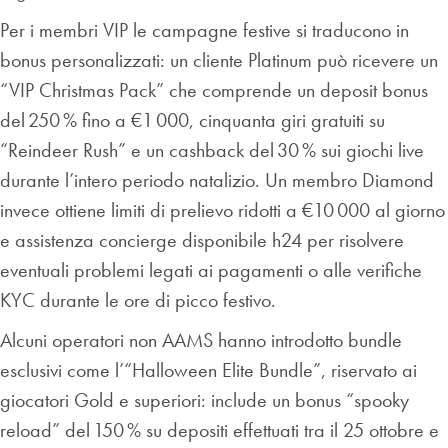
Per i membri VIP le campagne festive si traducono in
bonus personalizzati: un cliente Platinum può ricevere un
“VIP Christmas Pack” che comprende un deposit bonus
del 250 % fino a €1 000, cinquanta giri gratuiti su
“Reindeer Rush” e un cashback del 30 % sui giochi live
durante l’intero periodo natalizio. Un membro Diamond
invece ottiene limiti di prelievo ridotti a €10 000 al giorno
e assistenza concierge disponibile h24 per risolvere
eventuali problemi legati ai pagamenti o alle verifiche
KYC durante le ore di picco festivo.
Alcuni operatori non AAMS hanno introdotto bundle
esclusivi come l’“Halloween Elite Bundle”, riservato ai
giocatori Gold e superiori: include un bonus “spooky
reload” del 150 % su depositi effettuati tra il 25 ottobre e