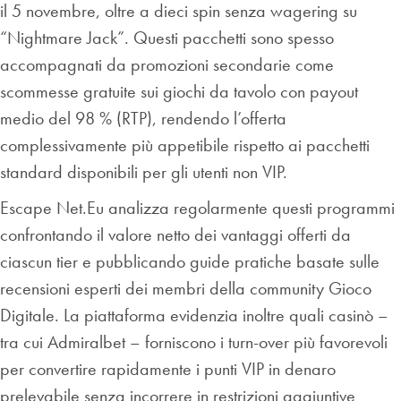
il 5 novembre, oltre a dieci spin senza wagering su
“Nightmare Jack”. Questi pacchetti sono spesso
accompagnati da promozioni secondarie come
scommesse gratuite sui giochi da tavolo con payout
medio del 98 % (RTP), rendendo l’offerta
complessivamente più appetibile rispetto ai pacchetti
standard disponibili per gli utenti non VIP.
Escape Net.Eu analizza regolarmente questi programmi
confrontando il valore netto dei vantaggi offerti da
ciascun tier e pubblicando guide pratiche basate sulle
recensioni esperti dei membri della community Gioco
Digitale. La piattaforma evidenzia inoltre quali casinò –
tra cui Admiralbet – forniscono i turn-over più favorevoli
per convertire rapidamente i punti VIP in denaro
prelevabile senza incorrere in restrizioni aggiuntive