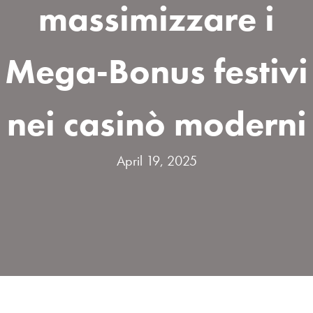
massimizzare i
Mega‑Bonus festivi
nei casinò moderni
April 19, 2025