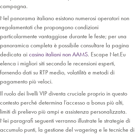
campagna.
Nel panorama italiano esistono numerosi operatori non
regolamentati che propongono condizioni
particolarmente vantaggiose durante le feste; per una
panoramica completa è possibile consultare la pagina
dedicata ai
casino italiani non AAMS
. Escape Net.Eu
elenca i migliori siti secondo le recensioni esperti,
fornendo dati su RTP medio, volatilità e metodi di
pagamento più veloci.
Il ruolo dei livelli VIP diventa cruciale proprio in questo
contesto perché determina l’accesso a bonus più alti,
limiti di prelievo più ampi e assistenza personalizzata.
Nei paragrafi seguenti verranno illustrate le strategie di
accumulo punti, la gestione del wagering e le tecniche di