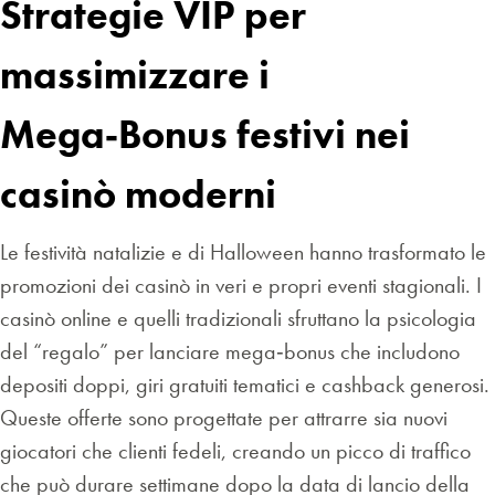
Strategie VIP per
massimizzare i
Mega‑Bonus festivi nei
casinò moderni
Le festività natalizie e di Halloween hanno trasformato le
promozioni dei casinò in veri e propri eventi stagionali. I
casinò online e quelli tradizionali sfruttano la psicologia
del “regalo” per lanciare mega‑bonus che includono
depositi doppi, giri gratuiti tematici e cashback generosi.
Queste offerte sono progettate per attrarre sia nuovi
giocatori che clienti fedeli, creando un picco di traffico
che può durare settimane dopo la data di lancio della