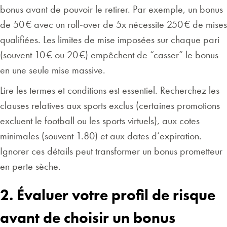
bonus avant de pouvoir le retirer. Par exemple, un bonus
de 50 € avec un roll‑over de 5x nécessite 250 € de mises
qualifiées. Les limites de mise imposées sur chaque pari
(souvent 10 € ou 20 €) empêchent de “casser” le bonus
en une seule mise massive.
Lire les termes et conditions est essentiel. Recherchez les
clauses relatives aux sports exclus (certaines promotions
excluent le football ou les sports virtuels), aux cotes
minimales (souvent 1.80) et aux dates d’expiration.
Ignorer ces détails peut transformer un bonus prometteur
en perte sèche.
2. Évaluer votre profil de risque
avant de choisir un bonus