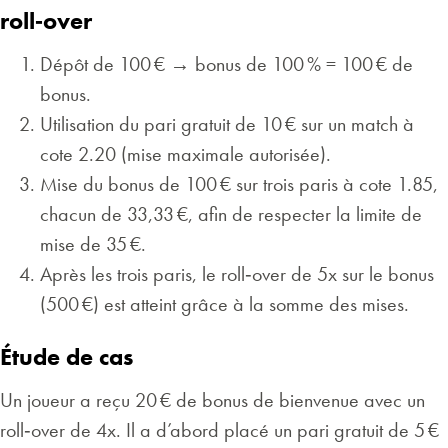
roll‑over
Dépôt de 100 € → bonus de 100 % = 100 € de
bonus.
Utilisation du pari gratuit de 10 € sur un match à
cote 2.20 (mise maximale autorisée).
Mise du bonus de 100 € sur trois paris à cote 1.85,
chacun de 33,33 €, afin de respecter la limite de
mise de 35 €.
Après les trois paris, le roll‑over de 5x sur le bonus
(500 €) est atteint grâce à la somme des mises.
Étude de cas
Un joueur a reçu 20 € de bonus de bienvenue avec un
roll‑over de 4x. Il a d’abord placé un pari gratuit de 5 €