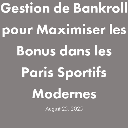
Gestion de Bankroll
pour Maximiser les
Bonus dans les
Paris Sportifs
Modernes
August 25, 2025