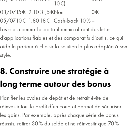
10 €)
03/07
15 €
2.10
31,5 €
Non
0 €
05/07
10 €
1.80
18 €
Cash‑back 10 %
–
Les sites comme Lesportaufeminin offrent des listes
d’applications fiables et des comparatifs d’outils, ce qui
aide le parieur à choisir la solution la plus adaptée à son
style.
8. Construire une stratégie à
long terme autour des bonus
Planifier les cycles de dépôt et de retrait évite de
réinvestir tout le profit d’un coup et permet de sécuriser
les gains. Par exemple, après chaque série de bonus
réussis, retirer 30 % du solde et ne réinvestir que 70 %