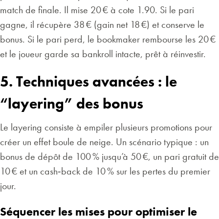
match de finale. Il mise 20 € à cote 1.90. Si le pari
gagne, il récupère 38 € (gain net 18 €) et conserve le
bonus. Si le pari perd, le bookmaker rembourse les 20 €
et le joueur garde sa bankroll intacte, prêt à réinvestir.
5. Techniques avancées : le
“layering” des bonus
Le layering consiste à empiler plusieurs promotions pour
créer un effet boule de neige. Un scénario typique : un
bonus de dépôt de 100 % jusqu’à 50 €, un pari gratuit de
10 € et un cash‑back de 10 % sur les pertes du premier
jour.
Séquencer les mises pour optimiser le