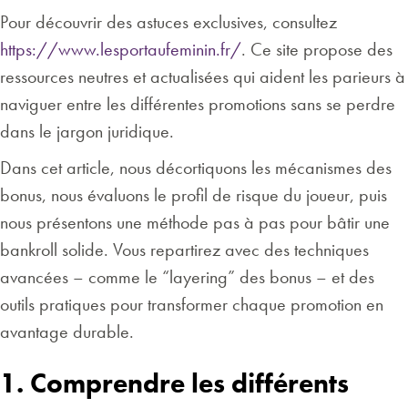
Pour découvrir des astuces exclusives, consultez
https://www.lesportaufeminin.fr/
. Ce site propose des
ressources neutres et actualisées qui aident les parieurs à
naviguer entre les différentes promotions sans se perdre
dans le jargon juridique.
Dans cet article, nous décortiquons les mécanismes des
bonus, nous évaluons le profil de risque du joueur, puis
nous présentons une méthode pas à pas pour bâtir une
bankroll solide. Vous repartirez avec des techniques
avancées – comme le “layering” des bonus – et des
outils pratiques pour transformer chaque promotion en
avantage durable.
1. Comprendre les différents