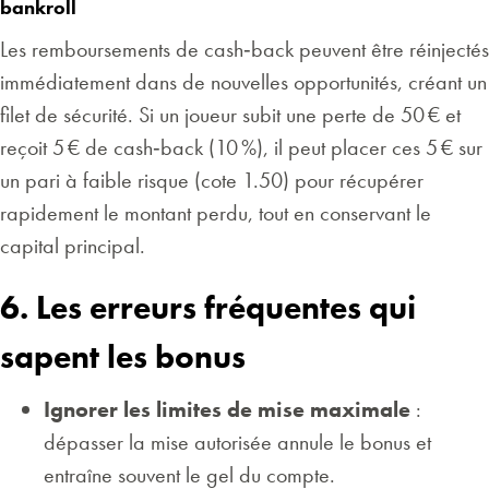
bankroll
Les remboursements de cash‑back peuvent être réinjectés
immédiatement dans de nouvelles opportunités, créant un
filet de sécurité. Si un joueur subit une perte de 50 € et
reçoit 5 € de cash‑back (10 %), il peut placer ces 5 € sur
un pari à faible risque (cote 1.50) pour récupérer
rapidement le montant perdu, tout en conservant le
capital principal.
6. Les erreurs fréquentes qui
sapent les bonus
Ignorer les limites de mise maximale
:
dépasser la mise autorisée annule le bonus et
entraîne souvent le gel du compte.