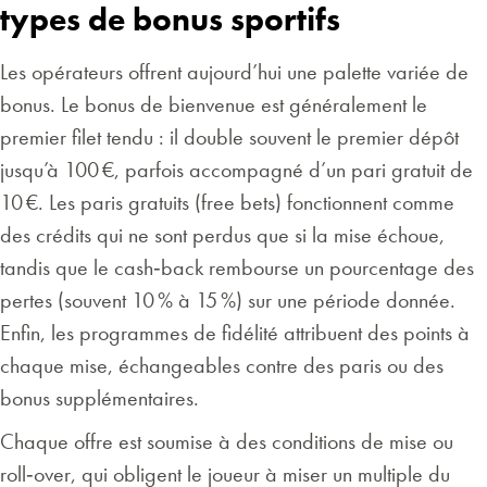
types de bonus sportifs
Les opérateurs offrent aujourd’hui une palette variée de
bonus. Le bonus de bienvenue est généralement le
premier filet tendu : il double souvent le premier dépôt
jusqu’à 100 €, parfois accompagné d’un pari gratuit de
10 €. Les paris gratuits (free bets) fonctionnent comme
des crédits qui ne sont perdus que si la mise échoue,
tandis que le cash‑back rembourse un pourcentage des
pertes (souvent 10 % à 15 %) sur une période donnée.
Enfin, les programmes de fidélité attribuent des points à
chaque mise, échangeables contre des paris ou des
bonus supplémentaires.
Chaque offre est soumise à des conditions de mise ou
roll‑over, qui obligent le joueur à miser un multiple du