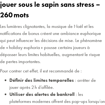
jouer sous le sapin sans stress –
260 mots
Les lumières clignotantes, la musique de Noël et les
notifications de bonus créent une ambiance euphorique
qui peut influencer les décisions de mise. Le phénomène
de « holiday euphoria » pousse certains joueurs à
dépasser leurs limites habituelles, augmentant le risque
de pertes importantes.
Pour contrer cet effet, il est recommandé de :
Définir des limites temporelles
: arrêter de
jouer après 2 h d’affilée.
Utiliser des alertes de bankroll
: les
plateformes modernes offrent des pop‑ups lorsqu’on