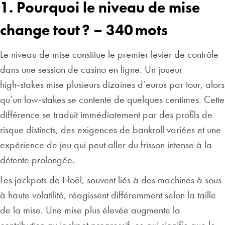
1. Pourquoi le niveau de mise
change tout ? – 340 mots
Le niveau de mise constitue le premier levier de contrôle
dans une session de casino en ligne. Un joueur
high‑stakes mise plusieurs dizaines d’euros par tour, alors
qu’un low‑stakes se contente de quelques centimes. Cette
différence se traduit immédiatement par des profils de
risque distincts, des exigences de bankroll variées et une
expérience de jeu qui peut aller du frisson intense à la
détente prolongée.
Les jackpots de Noël, souvent liés à des machines à sous
à haute volatilité, réagissent différemment selon la taille
de la mise. Une mise plus élevée augmente la