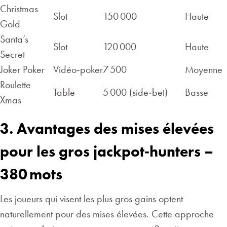
Christmas
Slot
150 000
Haute
Gold
Santa’s
Slot
120 000
Haute
Secret
Joker Poker
Vidéo‑poker
7 500
Moyenne
Roulette
Table
5 000 (side‑bet)
Basse
Xmas
3. Avantages des mises élevées
pour les gros jackpot‑hunters –
380 mots
Les joueurs qui visent les plus gros gains optent
naturellement pour des mises élevées. Cette approche