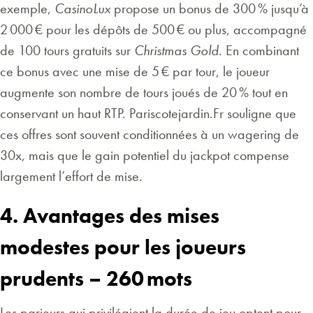
exemple,
CasinoLux
propose un bonus de 300 % jusqu’à
2 000 € pour les dépôts de 500 € ou plus, accompagné
de 100 tours gratuits sur
Christmas Gold
. En combinant
ce bonus avec une mise de 5 € par tour, le joueur
augmente son nombre de tours joués de 20 % tout en
conservant un haut RTP. Pariscotejardin.Fr souligne que
ces offres sont souvent conditionnées à un wagering de
30x, mais que le gain potentiel du jackpot compense
largement l’effort de mise.
4. Avantages des mises
modestes pour les joueurs
prudents – 260 mots
Les parieurs qui privilégient la durée de jeu optent pour