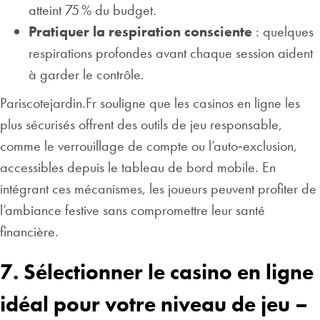
atteint 75 % du budget.
Pratiquer la respiration consciente
: quelques
respirations profondes avant chaque session aident
à garder le contrôle.
Pariscotejardin.Fr souligne que les casinos en ligne les
plus sécurisés offrent des outils de jeu responsable,
comme le verrouillage de compte ou l’auto‑exclusion,
accessibles depuis le tableau de bord mobile. En
intégrant ces mécanismes, les joueurs peuvent profiter de
l’ambiance festive sans compromettre leur santé
financière.
7. Sélectionner le casino en ligne
idéal pour votre niveau de jeu –