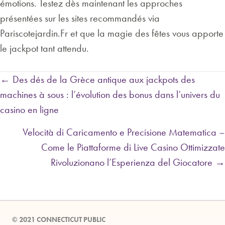
émotions. Testez dès maintenant les approches
présentées sur les sites recommandés via
Pariscotejardin.Fr et que la magie des fêtes vous apporte
le jackpot tant attendu.
Posts
← Des dés de la Grèce antique aux jackpots des
machines à sous : l’évolution des bonus dans l’univers du
navigation
casino en ligne
Velocità di Caricamento e Precisione Matematica –
Come le Piattaforme di Live Casino Ottimizzate
Rivoluzionano l’Esperienza del Giocatore →
© 2021 CONNECTICUT PUBLIC