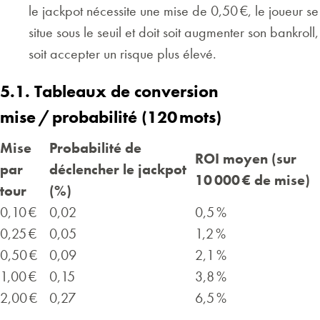
le jackpot nécessite une mise de 0,50 €, le joueur se
situe sous le seuil et doit soit augmenter son bankroll,
soit accepter un risque plus élevé.
5.1. Tableaux de conversion
mise / probabilité (120 mots)
Mise
Probabilité de
ROI moyen (sur
par
déclencher le jackpot
10 000 € de mise)
tour
(%)
0,10 €
0,02
0,5 %
0,25 €
0,05
1,2 %
0,50 €
0,09
2,1 %
1,00 €
0,15
3,8 %
2,00 €
0,27
6,5 %