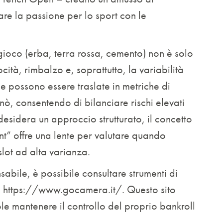
re la passione per lo sport con le
 gioco (erba, terra rossa, cemento) non è solo
cità, rimbalzo e, soprattutto, la variabilità
he possono essere traslate in metriche di
nò, consentendo di bilanciare rischi elevati
 desidera un approccio strutturato, il concetto
nt” offre una lente per valutare quando
slot ad alta varianza.
abile, è possibile consultare strumenti di
su https://www.gocamera.it/. Questo sito
ole mantenere il controllo del proprio bankroll