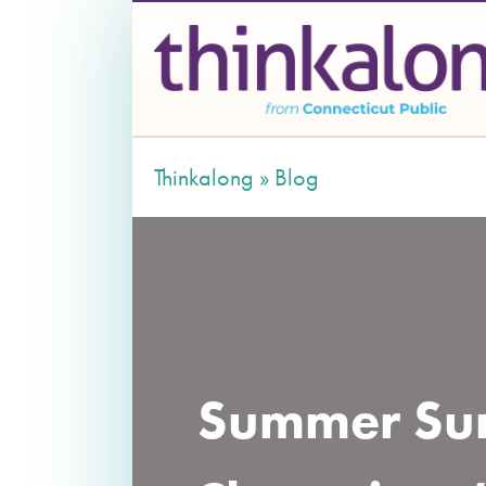
Thinkalong »
Blog
Summer Sur