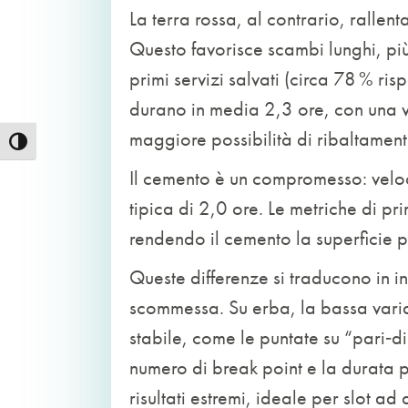
La terra rossa, al contrario, rallen
Questo favorisce scambi lunghi, pi
primi servizi salvati (circa 78 % risp
durano in media 2,3 ore, con una var
maggiore possibilità di ribaltament
Toggle High Contrast
Il cemento è un compromesso: velo
tipica di 2,0 ore. Le metriche di pr
rendendo il cemento la superficie pi
Queste differenze si traducono in ind
scommessa. Su erba, la bassa varia
stabile, come le puntate su “pari‑dis
numero di break point e la durata 
risultati estremi, ideale per slot ad a