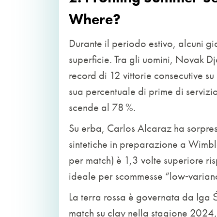
Where?
Durante il periodo estivo, alcuni g
superficie. Tra gli uomini, Novak D
record di 12 vittorie consecutive su
sua percentuale di prime di serviz
scende al 78 %.
Su erba, Carlos Alcaraz ha sorpres
sintetiche in preparazione a Wimble
per match) è 1,3 volte superiore r
ideale per scommesse “low‑variance
La terra rossa è governata da Iga 
match su clay nella stagione 2024,