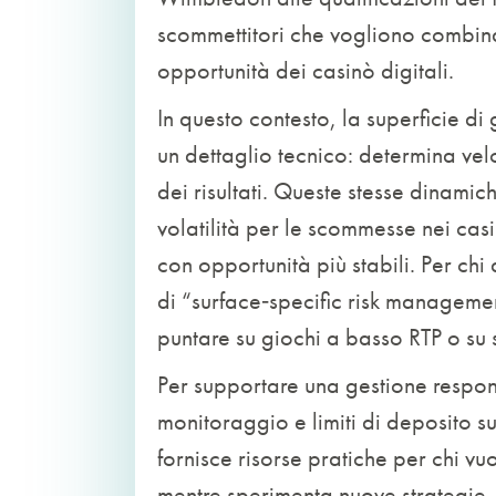
scommettitori che vogliono combina
opportunità dei casinò digitali.
In questo contesto, la superficie di
un dettaglio tecnico: determina velo
dei risultati. Queste stesse dinamic
volatilità per le scommesse nei casi
con opportunità più stabili. Per chi
di “surface‑specific risk manageme
puntare su giochi a basso RTP o su 
Per supportare una gestione respons
monitoraggio e limiti di deposito 
fornisce risorse pratiche per chi vu
mentre sperimenta nuove strategie.