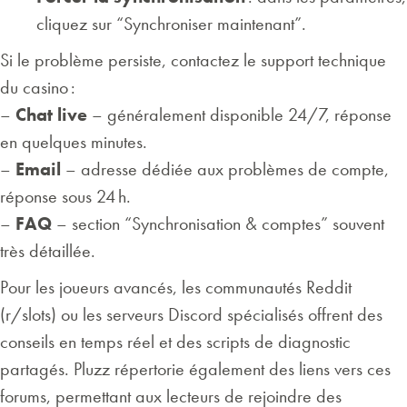
cliquez sur “Synchroniser maintenant”.
Si le problème persiste, contactez le support technique
du casino :
–
Chat live
– généralement disponible 24/7, réponse
en quelques minutes.
–
Email
– adresse dédiée aux problèmes de compte,
réponse sous 24 h.
–
FAQ
– section “Synchronisation & comptes” souvent
très détaillée.
Pour les joueurs avancés, les communautés Reddit
(r/slots) ou les serveurs Discord spécialisés offrent des
conseils en temps réel et des scripts de diagnostic
partagés. Pluzz répertorie également des liens vers ces
forums, permettant aux lecteurs de rejoindre des