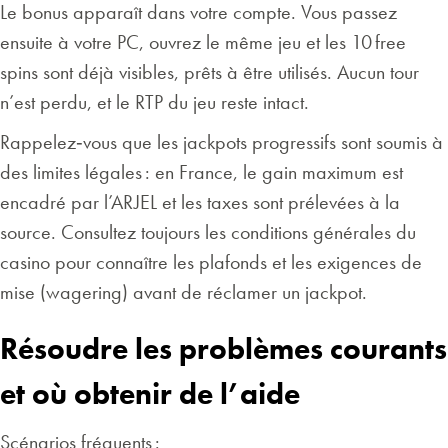
Le bonus apparaît dans votre compte. Vous passez
ensuite à votre PC, ouvrez le même jeu et les 10 free
spins sont déjà visibles, prêts à être utilisés. Aucun tour
n’est perdu, et le RTP du jeu reste intact.
Rappelez‑vous que les jackpots progressifs sont soumis à
des limites légales : en France, le gain maximum est
encadré par l’ARJEL et les taxes sont prélevées à la
source. Consultez toujours les conditions générales du
casino pour connaître les plafonds et les exigences de
mise (wagering) avant de réclamer un jackpot.
Résoudre les problèmes courants
et où obtenir de l’aide
Scénarios fréquents :