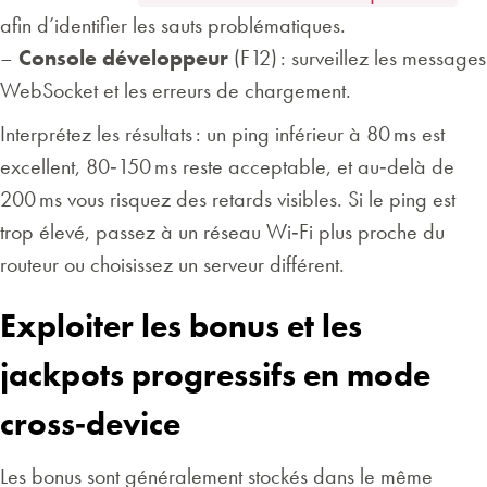
afin d’identifier les sauts problématiques.
–
Console développeur
(F12) : surveillez les messages
WebSocket et les erreurs de chargement.
Interprétez les résultats : un ping inférieur à 80 ms est
excellent, 80‑150 ms reste acceptable, et au‑delà de
200 ms vous risquez des retards visibles. Si le ping est
trop élevé, passez à un réseau Wi‑Fi plus proche du
routeur ou choisissez un serveur différent.
Exploiter les bonus et les
jackpots progressifs en mode
cross‑device
Les bonus sont généralement stockés dans le même