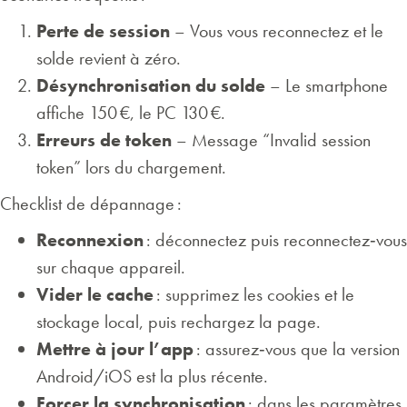
Perte de session
– Vous vous reconnectez et le
solde revient à zéro.
Désynchronisation du solde
– Le smartphone
affiche 150 €, le PC 130 €.
Erreurs de token
– Message “Invalid session
token” lors du chargement.
Checklist de dépannage :
Reconnexion
: déconnectez puis reconnectez‑vous
sur chaque appareil.
Vider le cache
: supprimez les cookies et le
stockage local, puis rechargez la page.
Mettre à jour l’app
: assurez‑vous que la version
Android/iOS est la plus récente.
Forcer la synchronisation
: dans les paramètres,