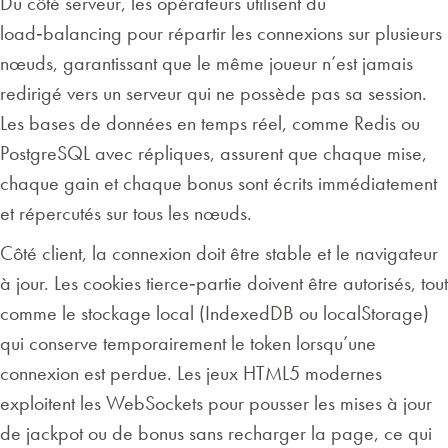
Du côté serveur, les opérateurs utilisent du
load‑balancing pour répartir les connexions sur plusieurs
nœuds, garantissant que le même joueur n’est jamais
redirigé vers un serveur qui ne possède pas sa session.
Les bases de données en temps réel, comme Redis ou
PostgreSQL avec répliques, assurent que chaque mise,
chaque gain et chaque bonus sont écrits immédiatement
et répercutés sur tous les nœuds.
Côté client, la connexion doit être stable et le navigateur
à jour. Les cookies tierce‑partie doivent être autorisés, tout
comme le stockage local (IndexedDB ou localStorage)
qui conserve temporairement le token lorsqu’une
connexion est perdue. Les jeux HTML5 modernes
exploitent les WebSockets pour pousser les mises à jour
de jackpot ou de bonus sans recharger la page, ce qui