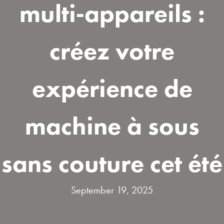
multi‑appareils :
créez votre
expérience de
machine à sous
sans couture cet été
September 19, 2025