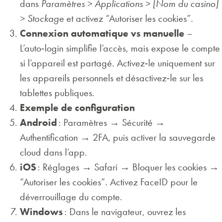
dans
Paramètres > Applications > [Nom du casino]
> Stockage
et activez “Autoriser les cookies”.
Connexion automatique vs manuelle
–
L’auto‑login simplifie l’accès, mais expose le compte
si l’appareil est partagé. Activez‑le uniquement sur
les appareils personnels et désactivez‑le sur les
tablettes publiques.
Exemple de configuration
Android
: Paramètres → Sécurité →
Authentification → 2FA, puis activer la sauvegarde
cloud dans l’app.
iOS
: Réglages → Safari → Bloquer les cookies →
“Autoriser les cookies”. Activez FaceID pour le
déverrouillage du compte.
Windows
: Dans le navigateur, ouvrez les