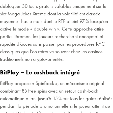
débloquer 30 tours gratuits valables uniquement sur le
slot Mega Joker Xtreme dont la volatilité est classée
moyenne–haute mais dont le RTP atteint 97 % lorsqu’on
active le mode « double win ». Cette approche attire
particulièrement les joueurs recherchant anonymat et
rapidité d’accès sans passer par les procédures KYC
classiques que l’on retrouve souvent chez les casinos
traditionnels non crypto‑orientés.
BitPlay – Le cashback intégré
BitPlay propose « SpinBack », un mécanisme original
combinant 85 free spins avec un retour cash‑back
automatique allant jusqu’à 15 % sur tous les gains réalisés
pendant la période promotionnelle si le joueur atteint au