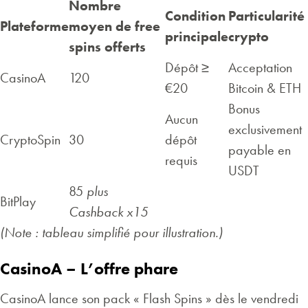
Nombre
Condition
Particularité
Plateforme
moyen de free
principale
crypto
spins offerts
Dépôt ≥
Acceptation
CasinoA
120
€20
Bitcoin & ETH
Bonus
Aucun
exclusivement
CryptoSpin
30
dépôt
payable en
requis
USDT
85
plus
BitPlay
Cashback
x15
(Note : tableau simplifié pour illustration.)
CasinoA – L’offre phare
CasinoA lance son pack « Flash Spins » dès le vendredi