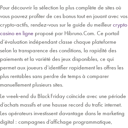
Pour découvrir la sélection la plus complète de sites où
vous pouvez profiter de ces bonus tout en jouant avec vos
crypto‑actifs, rendez‑vous sur le guide du meilleur
crypto
casino en ligne
proposé par Hibruno.Com. Ce portail
d’évaluation indépendant classe chaque plateforme
selon la transparence des conditions, la rapidité des
paiements et la variété des jeux disponibles, ce qui
permet aux joueurs d’identifier rapidement les offres les
plus rentables sans perdre de temps à comparer
manuellement plusieurs sites.
Le week‑end du Black Friday coïncide avec une période
d’achats massifs et une hausse record du trafic internet.
Les opérateurs investissent davantage dans le marketing
digital : campagnes d’affichage programmatique,