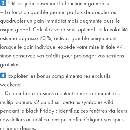
Utiliser judicieusement la fonction « gamble »
– La fonction gamble permet parfois de doubler ou
quadrupler un gain immédiat mais augmente aussi le
risque global. Calculez votre seuil optimal : si la volatilité
estimée dépasse 70 %, activez gamble uniquement
lorsque le gain individuel excède votre mise initiale ×4 ;
sinon conservez vos crédits pour prolonger vos sessions
gratuites.
Exploiter les bonus complémentaires exclusifs
weekend
– De nombreux casinos ajoutent temporairement des
multiplicateurs x2 ou x3 sur certains symboles wild
pendant le Black Friday ; identifiez ces fenêtres via leurs
newsletters ou notifications push afin d’aligner vos spins
critiques dessus.