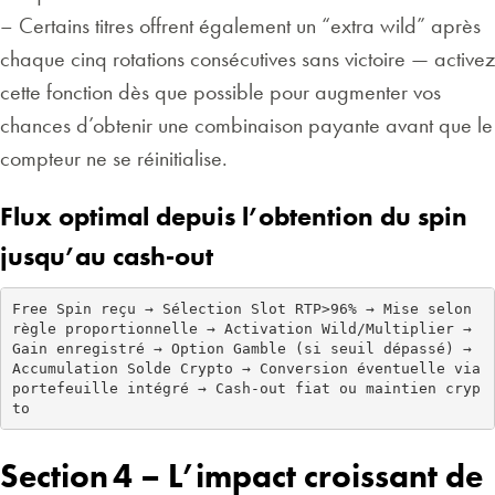
– Certains titres offrent également un “extra wild” après
chaque cinq rotations consécutives sans victoire — activez
cette fonction dès que possible pour augmenter vos
chances d’obtenir une combinaison payante avant que le
compteur ne se réinitialise.
Flux optimal depuis l’obtention du spin
jusqu’au cash‑out
Free Spin reçu → Sélection Slot RTP>96% → Mise selon 
règle proportionnelle → Activation Wild/Multiplier → 
Gain enregistré → Option Gamble (si seuil dépassé) → 
Accumulation Solde Crypto → Conversion éventuelle via 
portefeuille intégré → Cash‑out fiat ou maintien cryp
Section 4 – L’impact croissant de