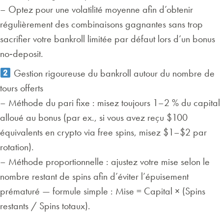
– Optez pour une volatilité moyenne afin d’obtenir
régulièrement des combinaisons gagnantes sans trop
sacrifier votre bankroll limitée par défaut lors d’un bonus
no‑deposit.
Gestion rigoureuse du bankroll autour du nombre de
tours offerts
– Méthode du pari fixe : misez toujours 1–2 % du capital
alloué au bonus (par ex., si vous avez reçu $100
équivalents en crypto via free spins, misez $1–$2 par
rotation).
– Méthode proportionnelle : ajustez votre mise selon le
nombre restant de spins afin d’éviter l’épuisement
prématuré — formule simple : Mise = Capital × (Spins
restants / Spins totaux).