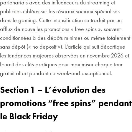
partenariats avec des influenceurs du streaming et
publicités ciblées sur les réseaux sociaux spécialisés
dans le gaming. Cette intensification se traduit par un
afflux de nouvelles promotions « free spins », souvent
conditionnées à des dépôts minimes ou même totalement
sans dépôt (« no deposit »). L’article qui suit décortique
les tendances majeures observées en novembre 2026 et
fournit des clés pratiques pour maximiser chaque tour
gratuit offert pendant ce week‑end exceptionnel.
Section 1 – L’évolution des
promotions “free spins” pendant
le Black Friday