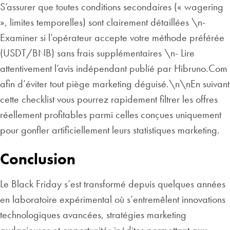
S’assurer que toutes conditions secondaires (« wagering
», limites temporelles) sont clairement détaillées \n-
Examiner si l’opérateur accepte votre méthode préférée
(USDT/BNB) sans frais supplémentaires \n- Lire
attentivement l’avis indépendant publié par Hibruno.Com
afin d’éviter tout piège marketing déguisé.\n\nEn suivant
cette checklist vous pourrez rapidement filtrer les offres
réellement profitables parmi celles conçues uniquement
pour gonfler artificiellement leurs statistiques marketing.
Conclusion
Le Black Friday s’est transformé depuis quelques années
en laboratoire expérimental où s’entremêlent innovations
technologiques avancées, stratégies marketing