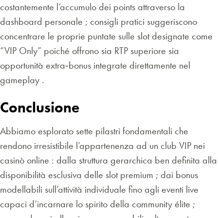
costantemente l’accumulo dei points attraverso la
dashboard personale ; consigli pratici suggeriscono
concentrare le proprie puntate sulle slot designate come
“VIP Only” poiché offrono sia RTP superiore sia
opportunità extra‐bonus integrate direttamente nel
gameplay .
Conclusione
Abbiamo esplorato sette pilastri fondamentali che
rendono irresistibile l’appartenenza ad un club VIP nei
casinò online : dalla struttura gerarchica ben definita alla
disponibilità esclusiva delle slot premium ; dai bonus
modellabili sull’attività individuale fino agli eventi live
capaci d’incarnare lo spirito della community élite ;