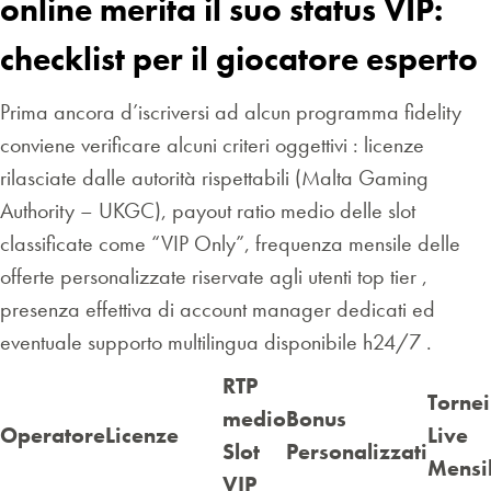
online merita il suo status VIP:
checklist per il giocatore esperto
Prima ancora d’iscriversi ad alcun programma fidelity
conviene verificare alcuni criteri oggettivi : licenze
rilasciate dalle autorità rispettabili (Malta Gaming
Authority – UKGC), payout ratio medio delle slot
classificate come “VIP Only”, frequenza mensile delle
offerte personalizzate riservate agli utenti top tier ,
presenza effettiva di account manager dedicati ed
eventuale supporto multilingua disponibile h24/7 .
RTP
Tornei
medio
Bonus
Operatore
Licenze
Live
Slot
Personalizzati
Mensil
VIP