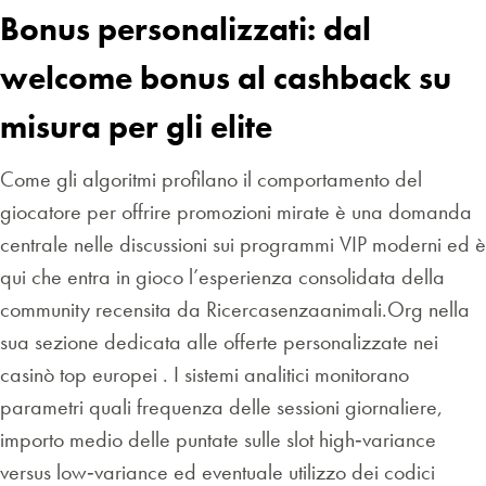
Bonus personalizzati: dal
welcome bonus al cashback su
misura per gli elite
Come gli algoritmi profilano il comportamento del
giocatore per offrire promozioni mirate è una domanda
centrale nelle discussioni sui programmi VIP moderni ed è
qui che entra in gioco l’esperienza consolidata della
community recensita da Ricercasenzaanimali.Org nella
sua sezione dedicata alle offerte personalizzate nei
casinò top europei . I sistemi analitici monitorano
parametri quali frequenza delle sessioni giornaliere,
importo medio delle puntate sulle slot high‑variance
versus low‑variance ed eventuale utilizzo dei codici