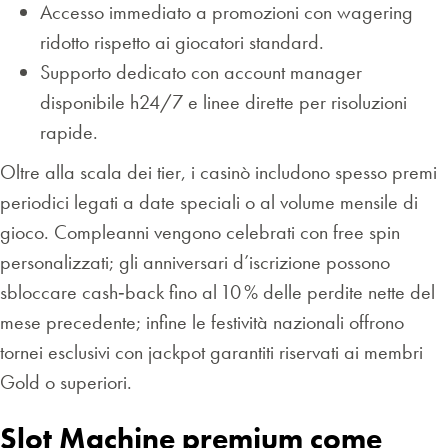
Accesso immediato a promozioni con wagering
ridotto rispetto ai giocatori standard.
Supporto dedicato con account manager
disponibile h24/7 e linee dirette per risoluzioni
rapide.
Oltre alla scala dei tier, i casinò includono spesso premi
periodici legati a date speciali o al volume mensile di
gioco. Compleanni vengono celebrati con free spin
personalizzati; gli anniversari d’iscrizione possono
sbloccare cash‑back fino al 10 % delle perdite nette del
mese precedente; infine le festività nazionali offrono
tornei esclusivi con jackpot garantiti riservati ai membri
Gold o superiori.
Slot Machine premium come