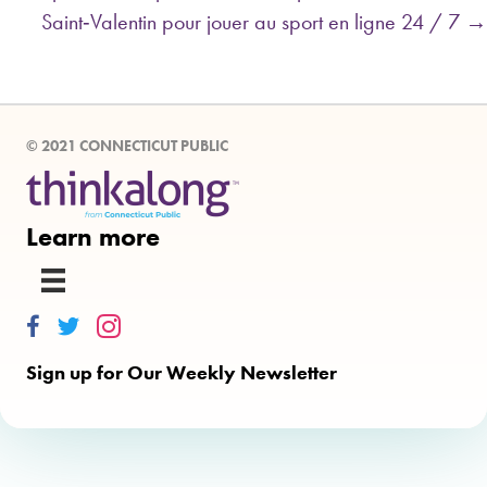
Saint‑Valentin pour jouer au sport en ligne 24 / 7 →
© 2021 CONNECTICUT PUBLIC
Learn more
Thinkalong on Facebook
Thinkalong on Twitter
Thinkalong on Instagram
Sign up for Our Weekly Newsletter