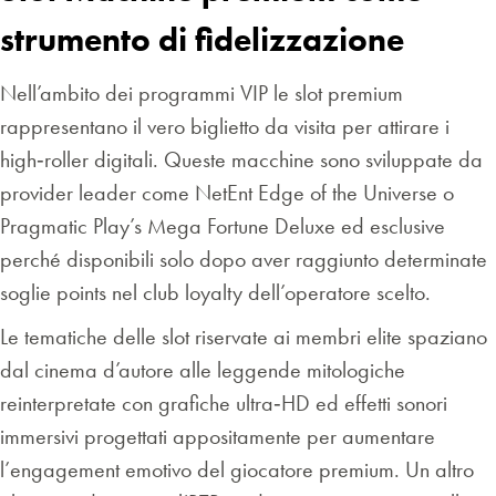
strumento di fidelizzazione
Nell’ambito dei programmi VIP le slot premium
rappresentano il vero biglietto da visita per attirare i
high‑roller digitali. Queste macchine sono sviluppate da
provider leader come NetEnt Edge of the Universe o
Pragmatic Play’s Mega Fortune Deluxe ed esclusive
perché disponibili solo dopo aver raggiunto determinate
soglie points nel club loyalty dell’operatore scelto.
Le tematiche delle slot riservate ai membri elite spaziano
dal cinema d’autore alle leggende mitologiche
reinterpretate con grafiche ultra‑HD ed effetti sonori
immersivi progettati appositamente per aumentare
l’engagement emotivo del giocatore premium. Un altro