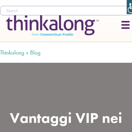
Thinkalong »
Blog
Vantaggi VIP nei