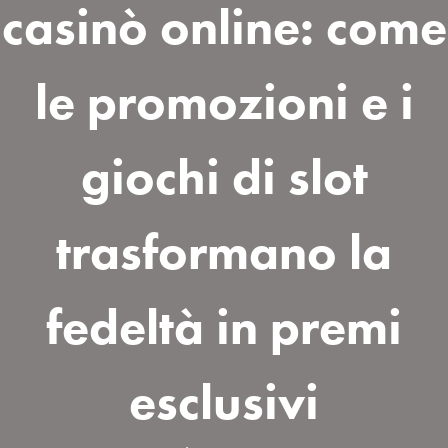
casinò online: come
le promozioni e i
giochi di slot
trasformano la
fedeltà in premi
esclusivi