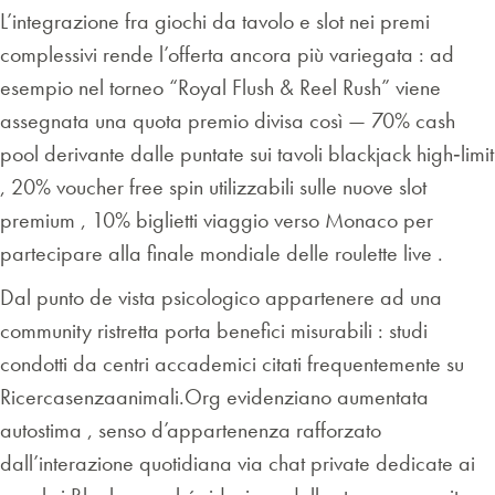
L’integrazione fra giochi da tavolo e slot nei premi
complessivi rende l’offerta ancora più variegata : ad
esempio nel torneo “Royal Flush & Reel Rush” viene
assegnata una quota premio divisa così — 70% cash
pool derivante dalle puntate sui tavoli blackjack high‑limit
, 20% voucher free spin utilizzabili sulle nuove slot
premium , 10% biglietti viaggio verso Monaco per
partecipare alla finale mondiale delle roulette live .
Dal punto de vista psicologico appartenere ad una
community ristretta porta benefici misurabili : studi
condotti da centri accademici citati frequentemente su
Ricercasenzaanimali.Org evidenziano aumentata
autostima , senso d’appartenenza rafforzato
dall’interazione quotidiana via chat private dedicate ai