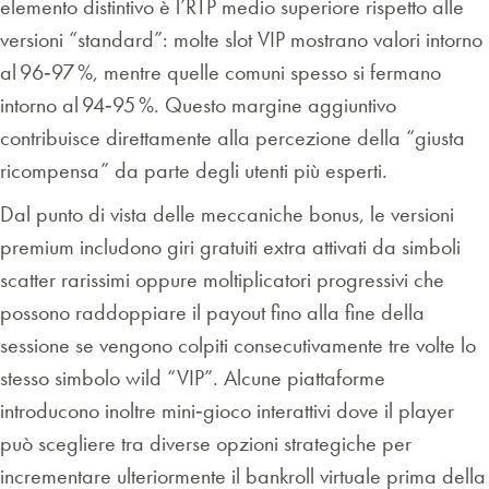
elemento distintivo è l’RTP medio superiore rispetto alle
versioni “standard”: molte slot VIP mostrano valori intorno
al 96‑97 %, mentre quelle comuni spesso si fermano
intorno al 94‑95 %. Questo margine aggiuntivo
contribuisce direttamente alla percezione della “giusta
ricompensa” da parte degli utenti più esperti.
Dal punto di vista delle meccaniche bonus, le versioni
premium includono giri gratuiti extra attivati da simboli
scatter rarissimi oppure moltiplicatori progressivi che
possono raddoppiare il payout fino alla fine della
sessione se vengono colpiti consecutivamente tre volte lo
stesso simbolo wild “VIP”. Alcune piattaforme
introducono inoltre mini‑gioco interattivi dove il player
può scegliere tra diverse opzioni strategiche per
incrementare ulteriormente il bankroll virtuale prima della