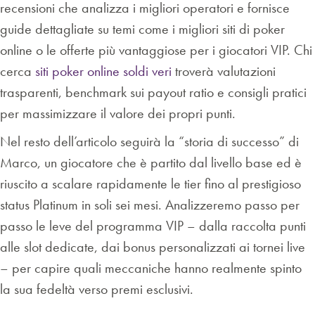
recensioni che analizza i migliori operatori e fornisce
guide dettagliate su temi come i migliori siti di poker
online o le offerte più vantaggiose per i giocatori VIP. Chi
cerca
siti poker online soldi veri
troverà valutazioni
trasparenti, benchmark sui payout ratio e consigli pratici
per massimizzare il valore dei propri punti.
Nel resto dell’articolo seguirà la “storia di successo” di
Marco, un giocatore che è partito dal livello base ed è
riuscito a scalare rapidamente le tier fino al prestigioso
status Platinum in soli sei mesi. Analizzeremo passo per
passo le leve del programma VIP – dalla raccolta punti
alle slot dedicate, dai bonus personalizzati ai tornei live
– per capire quali meccaniche hanno realmente spinto
la sua fedeltà verso premi esclusivi.