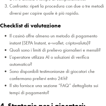
Confronto: ripeti la procedura con due o tre metodi
diversi per capire quale è più rapido.
Checklist di valutazione
Il casinò offre almeno un metodo di pagamento
instant (SEPA Instant, e‑wallet, criptovaluta)?
Quali sono i limiti di prelievo giornalieri e mensili?
L’operatore utilizza AI o soluzioni di verifica
automatica?
Sono disponibili testimonianze di giocatori che
confermano prelievi entro 24 h?
Il sito fornisce una sezione “FAQ” dettagliata sui
tempi di pagamento?