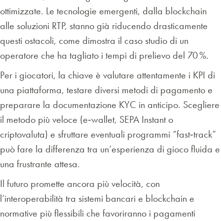
ottimizzate. Le tecnologie emergenti, dalla blockchain
alle soluzioni RTP, stanno già riducendo drasticamente
questi ostacoli, come dimostra il caso studio di un
operatore che ha tagliato i tempi di prelievo del 70 %.
Per i giocatori, la chiave è valutare attentamente i KPI di
una piattaforma, testare diversi metodi di pagamento e
preparare la documentazione KYC in anticipo. Scegliere
il metodo più veloce (e‑wallet, SEPA Instant o
criptovaluta) e sfruttare eventuali programmi “fast‑track”
può fare la differenza tra un’esperienza di gioco fluida e
una frustrante attesa.
Il futuro promette ancora più velocità, con
l’interoperabilità tra sistemi bancari e blockchain e
normative più flessibili che favoriranno i pagamenti