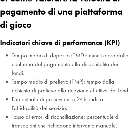
pagamento di una piattaforma
di gioco
Indicatori chiave di performance (KPI)
Tempo medio di deposito (TMD): minuti o ore dalla
conferma del pagamento alla disponibilità dei
fondi.
Tempo medio di prelievo (TMP): tempo dalla
richiesta di prelievo alla ricezione effettiva dei fondi.
Percentuale di prelievi entro 24 h: indica
l’affidabilità del servizio.
Tasso di errori di riconciliazione: percentuale di
transazioni che richiedono intervento manuale.