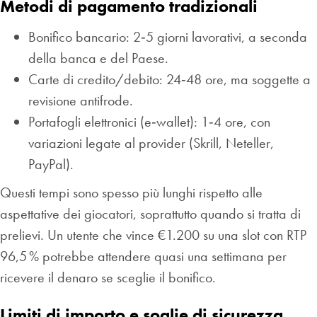
Metodi di pagamento tradizionali
Bonifico bancario: 2‑5 giorni lavorativi, a seconda
della banca e del Paese.
Carte di credito/debito: 24‑48 ore, ma soggette a
revisione antifrode.
Portafogli elettronici (e‑wallet): 1‑4 ore, con
variazioni legate al provider (Skrill, Neteller,
PayPal).
Questi tempi sono spesso più lunghi rispetto alle
aspettative dei giocatori, soprattutto quando si tratta di
prelievi. Un utente che vince €1.200 su una slot con RTP
96,5 % potrebbe attendere quasi una settimana per
ricevere il denaro se sceglie il bonifico.
Limiti di importo e soglie di sicurezza