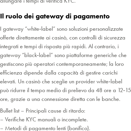
allungare i tempi di verifica KYC.
Il ruolo dei gateway di pagamento
I gateway “white‑label” sono soluzioni personalizzate
offerte direttamente ai casinò, con controlli di sicurezza
integrati e tempi di risposta più rapidi. Al contrario, i
gateway “black‑label” sono piattaforme generiche che
gestiscono più operatori contemporaneamente; la loro
efficienza dipende dalla capacità di gestire carichi
elevati. Un casinò che sceglie un provider white‑label
può ridurre il tempo medio di prelievo da 48 ore a 12‑15
ore, grazie a una connessione diretta con le banche.
Bullet list – Principali cause di ritardo:
– Verifiche KYC manuali o incomplete.
– Metodi di pagamento lenti (bonifico).