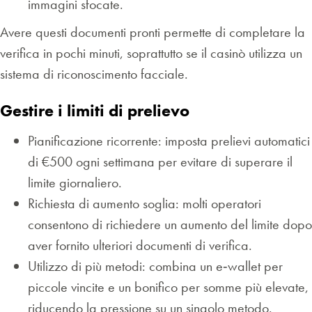
immagini sfocate.
Avere questi documenti pronti permette di completare la
verifica in pochi minuti, soprattutto se il casinò utilizza un
sistema di riconoscimento facciale.
Gestire i limiti di prelievo
Pianificazione ricorrente: imposta prelievi automatici
di €500 ogni settimana per evitare di superare il
limite giornaliero.
Richiesta di aumento soglia: molti operatori
consentono di richiedere un aumento del limite dopo
aver fornito ulteriori documenti di verifica.
Utilizzo di più metodi: combina un e‑wallet per
piccole vincite e un bonifico per somme più elevate,
riducendo la pressione su un singolo metodo.