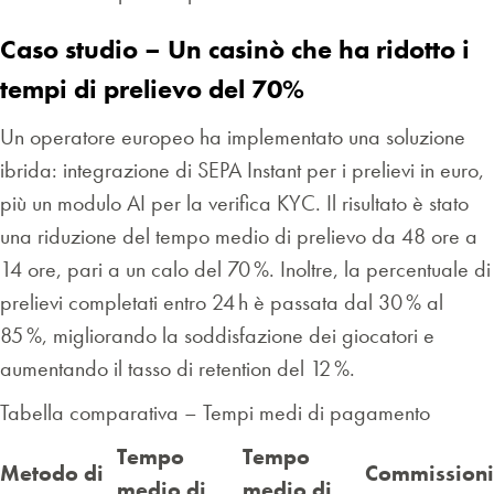
Caso studio – Un casinò che ha ridotto i
tempi di prelievo del 70%
Un operatore europeo ha implementato una soluzione
ibrida: integrazione di SEPA Instant per i prelievi in euro,
più un modulo AI per la verifica KYC. Il risultato è stato
una riduzione del tempo medio di prelievo da 48 ore a
14 ore, pari a un calo del 70 %. Inoltre, la percentuale di
prelievi completati entro 24 h è passata dal 30 % al
85 %, migliorando la soddisfazione dei giocatori e
aumentando il tasso di retention del 12 %.
Tabella comparativa – Tempi medi di pagamento
Tempo
Tempo
Metodo di
Commissioni
medio di
medio di