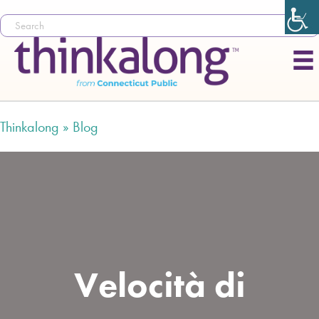
Thinkalong »
Blog
Velocità di