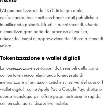
rischio
L’AI può analizzare i dati KYC in tempo reale,
confrontando documenti con banche dati pubbliche e
identificando potenziali frodi in pochi secondi. Questo
automatizza gran parte del processo di verifica,
riducendo i tempi di approvazione da 48 ore a meno di
un’ora.
Tokenizzazione e wallet digitali
La tokenizzazione sostituisce i dati sensibili della carta
con un token unico, eliminando la necessità di
memorizzare informazioni critiche sui server del casinò. I
wallet digitali, come Apple Pay o Google Pay, sfruttano
questa tecnologia per offrire pagamenti sicuri e rapidi,
con un solo tap sul dispositivo mobile.