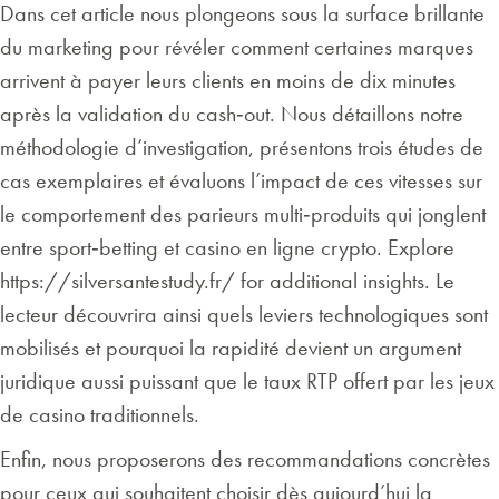
Dans cet article nous plongeons sous la surface brillante
du marketing pour révéler comment certaines marques
arrivent à payer leurs clients en moins de dix minutes
après la validation du cash‑out. Nous détaillons notre
méthodologie d’investigation, présentons trois études de
cas exemplaires et évaluons l’impact de ces vitesses sur
le comportement des parieurs multi‑produits qui jonglent
entre sport‑betting et casino en ligne crypto. Explore
https://silversantestudy.fr/ for additional insights. Le
lecteur découvrira ainsi quels leviers technologiques sont
mobilisés et pourquoi la rapidité devient un argument
juridique aussi puissant que le taux RTP offert par les jeux
de casino traditionnels.
Enfin, nous proposerons des recommandations concrètes
pour ceux qui souhaitent choisir dès aujourd’hui la