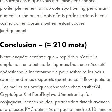
En suivant ces étapes vous maximisez vos chances
profiter pleinement tant du côté sport betting performant
que celui riche en jackpots offerts parles casinos bitcoin
casino contemporains tout en restant couvert
juridiquement.
Conclusion – (≈ 210 mots)
Notre enquête confirme que « rapidité » n’est plus
simplement un atout marketing mais bien une nécessité
opérationnelle incontournable pour satisfaire les paris
sportifs modernes exigeants quant au cash flow quotidien
. Les meilleures pratiques observées chez FastBet24 ,
CryptoSportX et EuroPlayLive démontrent qu’en
conjuguant licences solides, partenariats fintech avancés
et processus KYC optimisés on peut atteindre ≤10 minutes