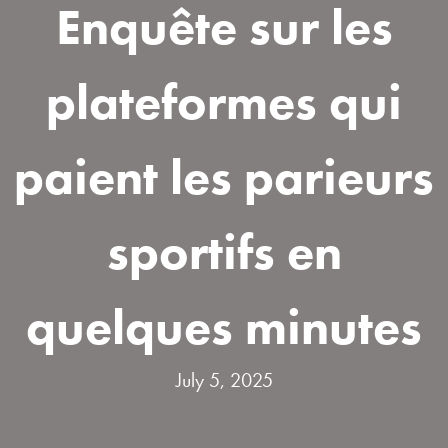
Enquête sur les
plateformes qui
paient les parieurs
sportifs en
quelques minutes
July 5, 2025