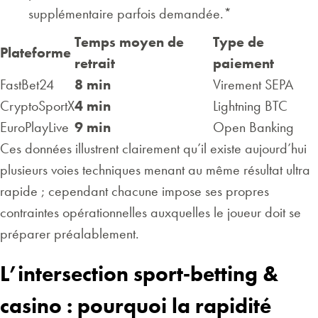
supplémentaire parfois demandée.*
Temps moyen de
Type de
Plateforme
retrait
paiement
FastBet24
8 min
Virement SEPA
CryptoSportX
4 min
Lightning BTC
EuroPlayLive
9 min
Open Banking
Ces données illustrent clairement qu’il existe aujourd’hui
plusieurs voies techniques menant au même résultat ultra
rapide ; cependant chacune impose ses propres
contraintes opérationnelles auxquelles le joueur doit se
préparer préalablement.
L’intersection sport‑betting &
casino : pourquoi la rapidité