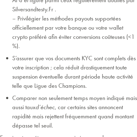
ANJ
et
figure parmi ceux régulièrement audit​és par
Silversandtest​y.Fr .
– Privilégier les méthodes payouts supportées
officiellement par votre banque ou votre wallet
crypto préféré afin éviter conversions coûteuses (<1
%).
S’assurer que vos documents KYC sont complets dès
votre inscription ; cela réduit drastiquement toute
suspension éventuelle durant période haute activité
telle que Ligue des Champions.
Comparer non seulement temps moyen indiqué mais
aussi taux
d’échec
, car certains sites annoncent
rapidité mais rejettent fréquemment quand montant
dépasse tel seuil.