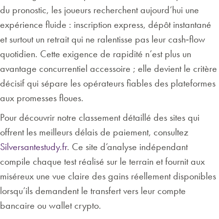
du pronostic, les joueurs recherchent aujourd’hui une
expérience fluide : inscription express, dépôt instantané
et surtout un retrait qui ne ralentisse pas leur cash‑flow
quotidien. Cette exigence de rapidité n’est plus un
avantage concurrentiel accessoire ; elle devient le critère
décisif qui sépare les opérateurs fiables des plateformes
aux promesses floues.
Pour découvrir notre classement détaillé des sites qui
offrent les meilleurs délais de paiement, consultez
Silversantestudy.fr
. Ce site d’analyse indépendant
compile chaque test réalisé sur le terrain et fournit aux
miséreux une vue claire des gains réellement disponibles
lorsqu’ils demandent le transfert vers leur compte
bancaire ou wallet crypto.