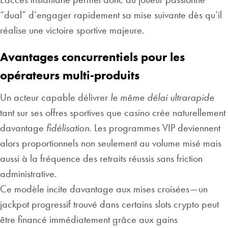
“dual” d’engager rapidement sa mise suivante dès qu’il
réalise une victoire sportive majeure.
Avantages concurrentiels pour les
opérateurs multi‑produits
Un acteur capable délivrer
le même délai ultra­rapide
tant sur ses offres sportives que casino crée naturellement
davantage
fidélisation
. Les programmes VIP deviennent
alors proportionnels non seulement au volume misé mais
aussi à la fréquence des retraits réussis sans friction
administrative.
Ce modèle incite davantage aux mises croisées — un
jackpot progressif trouvé dans certains slots crypto peut
être financé immédiatement grâce aux gains