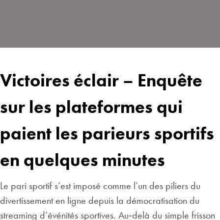
Victoires éclair – Enquête
sur les plateformes qui
paient les parieurs sportifs
en quelques minutes
Le pari sportif s’est imposé comme l’un des piliers du
divertissement en ligne depuis la démocratisation du
streaming d’événités sportives. Au‑delà du simple frisson