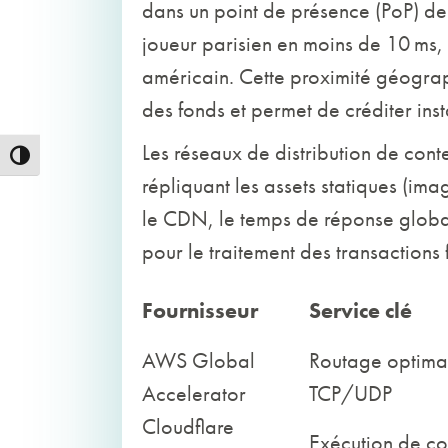
dans un point de présence (PoP) de
joueur parisien en moins de 10 ms,
américain. Cette proximité géograp
des fonds et permet de créditer in
Les réseaux de distribution de cont
Toggle High Contrast
répliquant les assets statiques (imag
le CDN, le temps de réponse global
pour le traitement des transactions 
Fournisseur
Service clé
AWS Global
Routage optimal
Accelerator
TCP/UDP
Cloudflare
Exécution de c