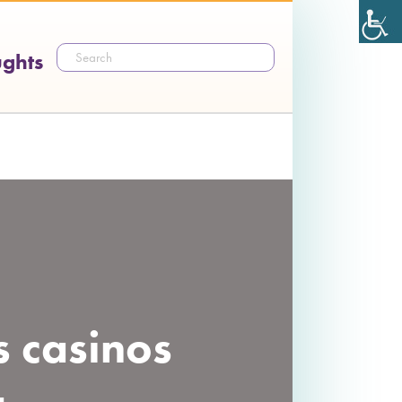
ughts
s casinos