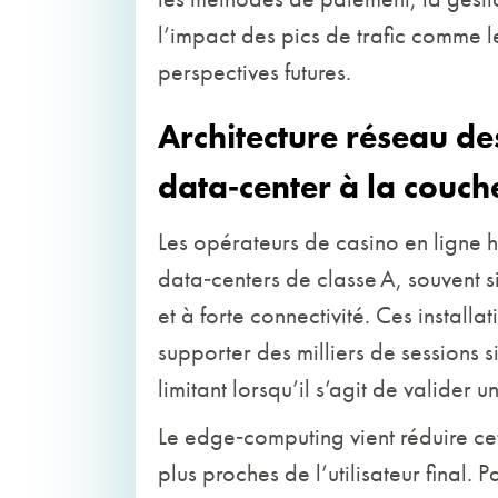
l’impact des pics de trafic comme 
perspectives futures.
Architecture réseau de
data‑center à la couc
Les opérateurs de casino en ligne 
data‑centers de classe A, souvent s
et à forte connectivité. Ces install
supporter des milliers de sessions s
limitant lorsqu’il s’agit de valider 
Le edge‑computing vient réduire ce
plus proches de l’utilisateur final