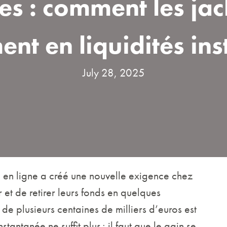
s : comment les jac
ent en liquidités in
July 28, 2025
o en ligne a créé une nouvelle exigence chez
 et de retirer leurs fonds en quelques
de plusieurs centaines de milliers d’euros est
stantanée ne suffit plus ; il faut que le gain se