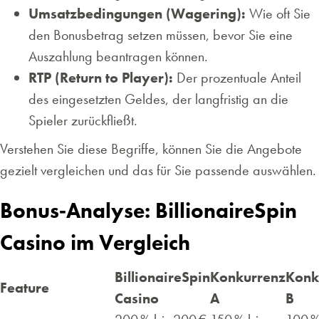
Umsatzbedingungen (Wagering):
Wie oft Sie
den Bonusbetrag setzen müssen, bevor Sie eine
Auszahlung beantragen können.
RTP (Return to Player):
Der prozentuale Anteil
des eingesetzten Geldes, der langfristig an die
Spieler zurückfließt.
Verstehen Sie diese Begriffe, können Sie die Angebote
gezielt vergleichen und das für Sie passende auswählen.
Bonus‑Analyse: BillionaireSpin
Casino im Vergleich
BillionaireSpin
Konkurrenz
Konk
Feature
Casino
A
B