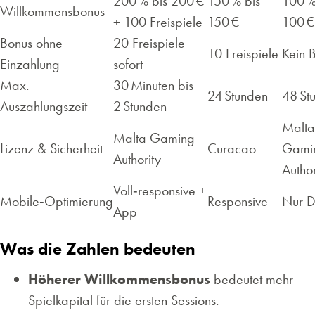
200 % bis 200 €
150 % bis
100 %
Willkommensbonus
+ 100 Freispiele
150 €
100 €
Bonus ohne
20 Freispiele
10 Freispiele
Kein 
Einzahlung
sofort
Max.
30 Minuten bis
24 Stunden
48 St
Auszahlungszeit
2 Stunden
Malta
Malta Gaming
Lizenz & Sicherheit
Curacao
Gami
Authority
Author
Voll‑responsive +
Mobile‑Optimierung
Responsive
Nur D
App
Was die Zahlen bedeuten
Höherer Willkommensbonus
bedeutet mehr
Spielkapital für die ersten Sessions.