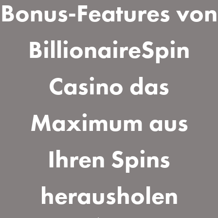
Bonus‑Features von
BillionaireSpin
Casino das
Maximum aus
Ihren Spins
herausholen