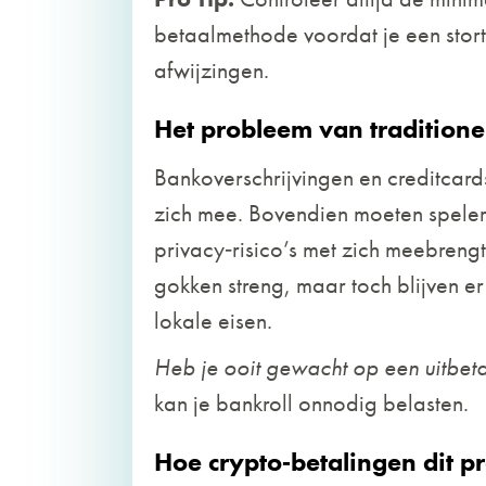
betaalmethode voordat je een stor
afwijzingen.
Het probleem van tradition
Bankoverschrijvingen en creditcard
zich mee. Bovendien moeten speler
privacy‑risico’s met zich meebreng
gokken streng, maar toch blijven er
lokale eisen.
Heb je ooit gewacht op een uitbet
kan je bankroll onnodig belasten.
Hoe crypto‑betalingen dit p