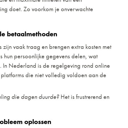
ting doet. Zo voorkom je onverwachte
ele betaalmethoden
s zijn vaak traag en brengen extra kosten met
s hun persoonlijke gegevens delen, wat
t. In Nederland is de regelgeving rond online
 platforms die niet volledig voldoen aan de
aling die dagen duurde?
Het is frustrerend en
robleem oplossen