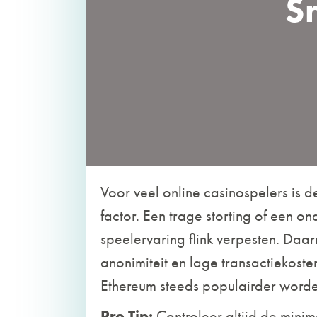
S
Voor veel online casinospelers is
factor. Een trage storting of een 
speelervaring flink verpesten. Daa
anonimiteit en lage transactiekoste
Ethereum steeds populairder worde
Pro Tip:
Controleer altijd de mini