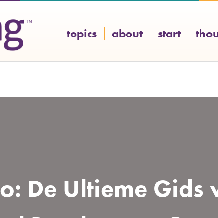
topics
about
start
tho
o: De Ultieme Gids v