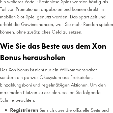
Ein weiterer Vorteil: Kostenlose Spins werden häufig als
Teil von Promotionen angeboten und können direkt im
mobilen Slot‑Spiel genutzt werden. Das spart Zeit und
erhöht die Gewinnchancen, weil Sie mehr Runden spielen
können, ohne zusätzliches Geld zu setzen.
Wie Sie das Beste aus dem Xon
Bonus herausholen
Der Xon Bonus ist nicht nur ein Willkommenspaket,
sondern ein ganzes Ökosystem aus Freispielen,
Einzahlungsboni und regelmäßigen Aktionen. Um den
maximalen Nutzen zu erzielen, sollten Sie folgende
Schritte beachten:
Registrieren
Sie sich über die offizielle Seite und