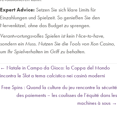
Expert Advice:
Setzen Sie sich klare Limits für
Einzahlungen und Spielzeit. So genießen Sie den
Nervenkitzel, ohne das Budget zu sprengen.
Verantwortungsvolles Spielen ist kein Nice‑to‑have,
sondern ein Muss. Nutzen Sie die Tools von Xon Casino,
um Ihr Spielverhalten im Griff zu behalten.
Posts
← Natale in Campo da Gioco: la Coppa del Mondo
incontra le Slot a tema calcistico nei casinò moderni
navigation
Free Spins : Quand la culture du jeu rencontre la sécurité
des paiements – les coulisses de l’équité dans les
machines à sous →