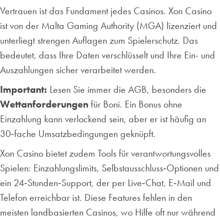
Vertrauen ist das Fundament jedes Casinos. Xon Casino
ist von der Malta Gaming Authority (MGA) lizenziert und
unterliegt strengen Auflagen zum Spielerschutz. Das
bedeutet, dass Ihre Daten verschlüsselt und Ihre Ein- und
Auszahlungen sicher verarbeitet werden.
Important:
Lesen Sie immer die AGB, besonders die
Wettanforderungen
für Boni. Ein Bonus ohne
Einzahlung kann verlockend sein, aber er ist häufig an
30‑fache Umsatzbedingungen geknüpft.
Xon Casino bietet zudem Tools für verantwortungsvolles
Spielen: Einzahlungslimits, Selbstausschluss‑Optionen und
ein 24‑Stunden‑Support, der per Live‑Chat, E‑Mail und
Telefon erreichbar ist. Diese Features fehlen in den
meisten landbasierten Casinos, wo Hilfe oft nur während