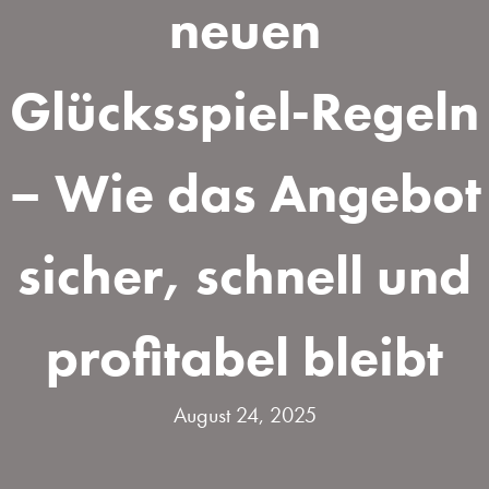
neuen
Glücksspiel‑Regeln
– Wie das Angebot
sicher, schnell und
profitabel bleibt
August 24, 2025