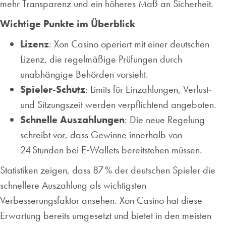
mehr Transparenz und ein höheres Maß an Sicherheit.
Wichtige Punkte im Überblick
Lizenz
: Xon Casino operiert mit einer deutschen
Lizenz, die regelmäßige Prüfungen durch
unabhängige Behörden vorsieht.
Spieler‑Schutz
: Limits für Einzahlungen, Verlust‑
und Sitzungszeit werden verpflichtend angeboten.
Schnelle Auszahlungen
: Die neue Regelung
schreibt vor, dass Gewinne innerhalb von
24 Stunden bei E‑Wallets bereitstehen müssen.
Statistiken zeigen, dass 87 % der deutschen Spieler die
schnellere Auszahlung als wichtigsten
Verbesserungsfaktor ansehen. Xon Casino hat diese
Erwartung bereits umgesetzt und bietet in den meisten