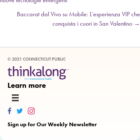
nuove tecnologie emergenti
Baccarat dal Vivo su Mobile: L’esperienza VIP che
conquista i cuori in San Valentino →
© 2021 CONNECTICUT PUBLIC
Learn more
Thinkalong on Facebook
Thinkalong on Twitter
Thinkalong on Instagram
Sign up for Our Weekly Newsletter