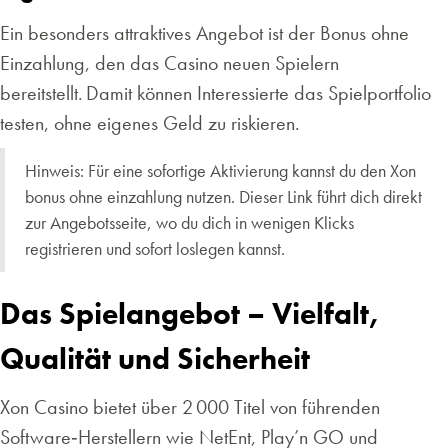
Ein besonders attraktives Angebot ist der Bonus ohne
Einzahlung, den das Casino neuen Spielern
bereitstellt. Damit können Interessierte das Spielportfolio
testen, ohne eigenes Geld zu riskieren.
Hinweis: Für eine sofortige Aktivierung kannst du den Xon
bonus ohne einzahlung nutzen. Dieser Link führt dich direkt
zur Angebotsseite, wo du dich in wenigen Klicks
registrieren und sofort loslegen kannst.
Das Spielangebot – Vielfalt,
Qualität und Sicherheit
Xon Casino bietet über 2 000 Titel von führenden
Software‑Herstellern wie NetEnt, Play’n GO und