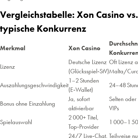
Vergleichstabelle: Xon Casino vs.
typische Konkurrenz
Durchschni
Merkmal
Xon Casino
Konkurre
Deutsche Lizenz
Oft Lizenz 
Lizenz
(Glücksspiel‑StV)
Malta/Cur
1–2 Stunden
Auszahlungsgeschwindigkeit
24–48 Stun
(E‑Wallet)
Ja, sofort
Selten oder 
Bonus ohne Einzahlung
aktivierbar
VIPs
2 000+ Titel,
Spielauswahl
1 000–1 500
Top‑Provider
24/7 Live‑Chat,
Teilweise nu