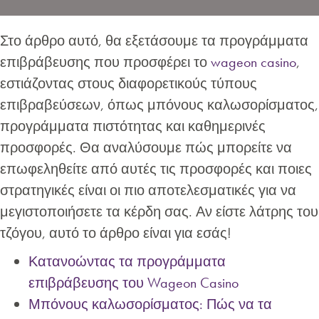
Στο άρθρο αυτό, θα εξετάσουμε τα προγράμματα
επιβράβευσης που προσφέρει το
wageon casino
,
εστιάζοντας στους διαφορετικούς τύπους
επιβραβεύσεων, όπως μπόνους καλωσορίσματος,
προγράμματα πιστότητας και καθημερινές
προσφορές. Θα αναλύσουμε πώς μπορείτε να
επωφεληθείτε από αυτές τις προσφορές και ποιες
στρατηγικές είναι οι πιο αποτελεσματικές για να
μεγιστοποιήσετε τα κέρδη σας. Αν είστε λάτρης του
τζόγου, αυτό το άρθρο είναι για εσάς!
Κατανοώντας τα προγράμματα
επιβράβευσης του Wageon Casino
Μπόνους καλωσορίσματος: Πώς να τα