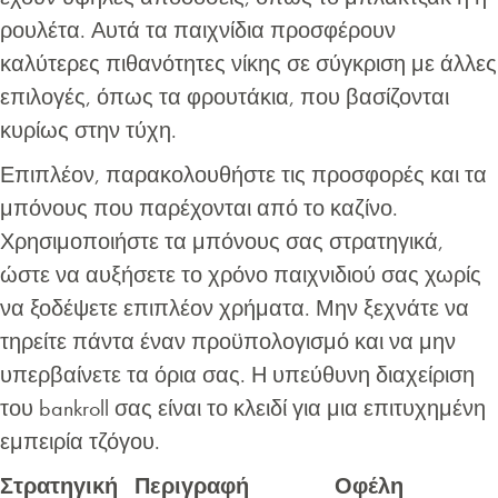
ρουλέτα. Αυτά τα παιχνίδια προσφέρουν
καλύτερες πιθανότητες νίκης σε σύγκριση με άλλες
επιλογές, όπως τα φρουτάκια, που βασίζονται
κυρίως στην τύχη.
Επιπλέον, παρακολουθήστε τις προσφορές και τα
μπόνους που παρέχονται από το καζίνο.
Χρησιμοποιήστε τα μπόνους σας στρατηγικά,
ώστε να αυξήσετε το χρόνο παιχνιδιού σας χωρίς
να ξοδέψετε επιπλέον χρήματα. Μην ξεχνάτε να
τηρείτε πάντα έναν προϋπολογισμό και να μην
υπερβαίνετε τα όρια σας. Η υπεύθυνη διαχείριση
του bankroll σας είναι το κλειδί για μια επιτυχημένη
εμπειρία τζόγου.
Στρατηγική
Περιγραφή
Οφέλη