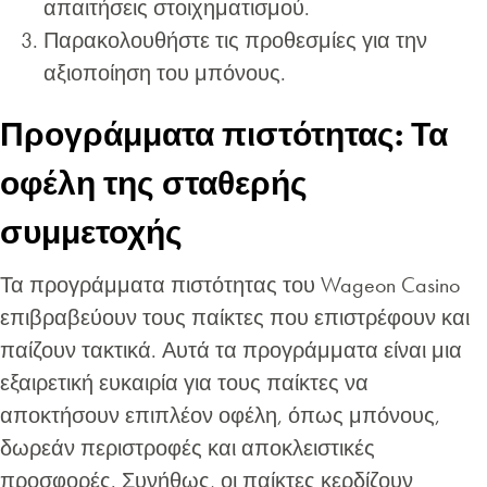
απαιτήσεις στοιχηματισμού.
Παρακολουθήστε τις προθεσμίες για την
αξιοποίηση του μπόνους.
Προγράμματα πιστότητας: Τα
οφέλη της σταθερής
συμμετοχής
Τα προγράμματα πιστότητας του Wageon Casino
επιβραβεύουν τους παίκτες που επιστρέφουν και
παίζουν τακτικά. Αυτά τα προγράμματα είναι μια
εξαιρετική ευκαιρία για τους παίκτες να
αποκτήσουν επιπλέον οφέλη, όπως μπόνους,
δωρεάν περιστροφές και αποκλειστικές
προσφορές. Συνήθως, οι παίκτες κερδίζουν