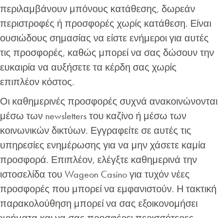
περιλαμβάνουν μπόνους κατάθεσης, δωρεάν
περιστροφές ή προσφορές χωρίς κατάθεση. Είναι
ουσιώδους σημασίας να είστε ενήμεροι για αυτές
τις προσφορές, καθώς μπορεί να σας δώσουν την
ευκαιρία να αυξήσετε τα κέρδη σας χωρίς
επιπλέον κόστος.
Οι καθημερινές προσφορές συχνά ανακοινώνονται
μέσω των newsletters του καζίνο ή μέσω των
κοινωνικών δικτύων. Εγγραφείτε σε αυτές τις
υπηρεσίες ενημέρωσης για να μην χάσετε καμία
προσφορά. Επιπλέον, ελέγξτε καθημερινά την
ιστοσελίδα του Wageon Casino για τυχόν νέες
προσφορές που μπορεί να εμφανιστούν. Η τακτική
παρακολούθηση μπορεί να σας εξοικονομήσει