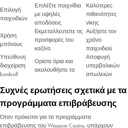
Επιλέξτε παιχνίδια
Καλύτερες
Επιλογή
με υψηλές
πιθανότητες
παιχνιδιών
αποδόσεις
νίκης
Εκμεταλλευτείτε τις
Αυξήστε τον
Χρήση
προσφορές του
χρόνο
μπόνους
καζίνο
παιχνιδιού
Υπεύθυνη
Αποφυγή
Ορίστε όρια και
διαχείριση
υπερβολικών
ακολουθήστε τα
bankroll
απωλειών
Συχνές ερωτήσεις σχετικά με τα
προγράμματα επιβράβευσης
Όταν πρόκειται για τα προγράμματα
επιβράβευσης του Wageon Casino, υπάρχουν