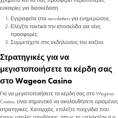
χρήματα και να σας προσφέρει περισσότερες
ευκαιρίες για διασκέδαση.
Εγγραφείτε στα newsletters για ενημερώσεις.
Ελέγξτε τακτικά την ιστοσελίδα για νέες
προσφορές.
Συμμετέχετε στις εκδηλώσεις του καζίνο.
Στρατηγικές για να
μεγιστοποιήσετε τα κέρδη σας
στο Wageon Casino
Για να μεγιστοποιήσετε τα κέρδη σας στο Wageon
Casino, είναι σημαντικό να ακολουθήσετε ορισμένες
στρατηγικές. Καταρχάς, επιλέξτε παιχνίδια που
έχουν υψηλές αποδόσεις, όπως το μπλάκτζακ ή η