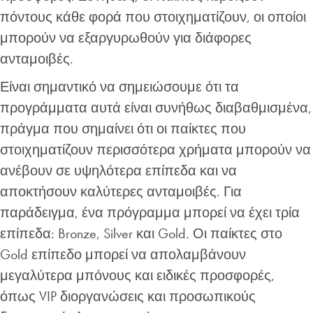
πόντους κάθε φορά που στοιχηματίζουν, οι οποίοι
μπορούν να εξαργυρωθούν για διάφορες
ανταμοιβές.
Είναι σημαντικό να σημειώσουμε ότι τα
προγράμματα αυτά είναι συνήθως διαβαθμισμένα,
πράγμα που σημαίνει ότι οι παίκτες που
στοιχηματίζουν περισσότερα χρήματα μπορούν να
ανέβουν σε υψηλότερα επίπεδα και να
αποκτήσουν καλύτερες ανταμοιβές. Για
παράδειγμα, ένα πρόγραμμα μπορεί να έχει τρία
επίπεδα: Bronze, Silver και Gold. Οι παίκτες στο
Gold επίπεδο μπορεί να απολαμβάνουν
μεγαλύτερα μπόνους και ειδικές προσφορές,
όπως VIP διοργανώσεις και προσωπικούς