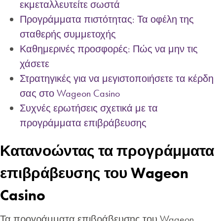
εκμεταλλευτείτε σωστά
Προγράμματα πιστότητας: Τα οφέλη της
σταθερής συμμετοχής
Καθημερινές προσφορές: Πώς να μην τις
χάσετε
Στρατηγικές για να μεγιστοποιήσετε τα κέρδη
σας στο Wageon Casino
Συχνές ερωτήσεις σχετικά με τα
προγράμματα επιβράβευσης
Κατανοώντας τα προγράμματα
επιβράβευσης του Wageon
Casino
Τα προγράμματα επιβράβευσης του Wageon