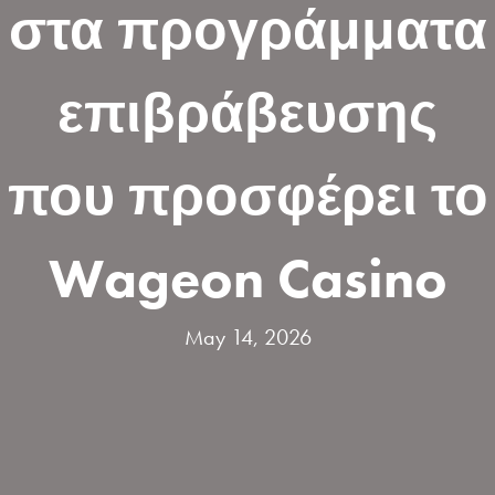
στα προγράμματα
επιβράβευσης
που προσφέρει το
Wageon Casino
May 14, 2026