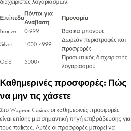
διαχειριστές λογαριασμών.
Πόντοι για
Επίπεδο
Προνομία
Ανάβαση
Bronze
0-999
Βασικά μπόνους
Δωρεάν περιστροφές και
Silver
1000-4999
προσφορές
Προσωπικός διαχειριστής
Gold
5000+
λογαριασμού
Καθημερινές προσφορές: Πώς
να μην τις χάσετε
Στο Wageon Casino, οι καθημερινές προσφορές
είναι επίσης μια σημαντική πηγή επιβράβευσης για
τους παίκτες. Αυτές οι προσφορές μπορεί να