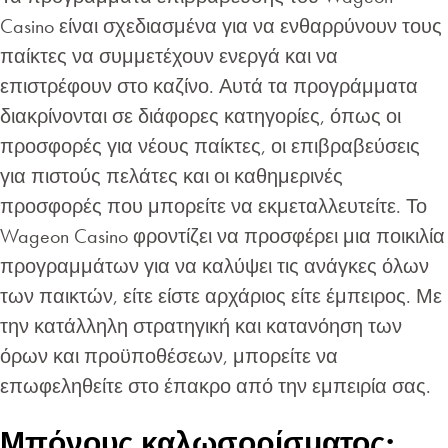
Casino είναι σχεδιασμένα για να ενθαρρύνουν τους
παίκτες να συμμετέχουν ενεργά και να
επιστρέφουν στο καζίνο. Αυτά τα προγράμματα
διακρίνονται σε διάφορες κατηγορίες, όπως οι
προσφορές για νέους παίκτες, οι επιβραβεύσεις
για πιστούς πελάτες και οι καθημερινές
προσφορές που μπορείτε να εκμεταλλευτείτε. Το
Wageon Casino φροντίζει να προσφέρει μια ποικιλία
προγραμμάτων για να καλύψει τις ανάγκες όλων
των παικτών, είτε είστε αρχάριος είτε έμπειρος. Με
την κατάλληλη στρατηγική και κατανόηση των
όρων και προϋποθέσεων, μπορείτε να
επωφεληθείτε στο έπακρο από την εμπειρία σας.
Μπόνους καλωσορίσματος: