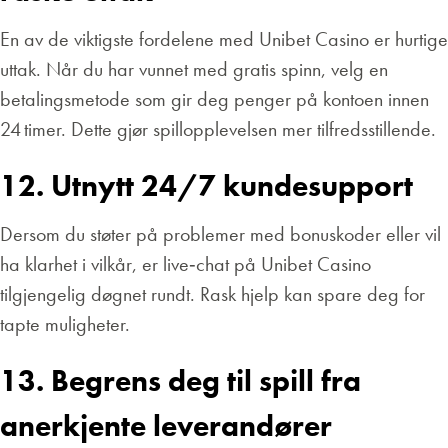
En av de viktigste fordelene med Unibet Casino er hurtige
uttak. Når du har vunnet med gratis spinn, velg en
betalingsmetode som gir deg penger på kontoen innen
24 timer. Dette gjør spillopplevelsen mer tilfredsstillende.
12. Utnytt 24/7 kundesupport
Dersom du støter på problemer med bonuskoder eller vil
ha klarhet i vilkår, er live‑chat på Unibet Casino
tilgjengelig døgnet rundt. Rask hjelp kan spare deg for
tapte muligheter.
13. Begrens deg til spill fra
anerkjente leverandører