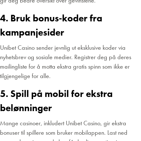
gir deg bedre oversikt over gevinstene.
4. Bruk bonus‑koder fra
kampanjesider
Unibet Casino sender jevnlig ut eksklusive koder via
nyhetsbrev og sosiale medier. Registrer deg på deres
mailingliste for å motta ekstra gratis spinn som ikke er
tilgjengelige for alle.
5. Spill på mobil for ekstra
belønninger
Mange casinoer, inkludert Unibet Casino, gir ekstra
bonuser til spillere som bruker mobilappen. Last ned