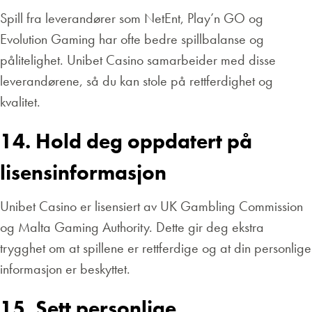
Spill fra leverandører som NetEnt, Play’n GO og
Evolution Gaming har ofte bedre spillbalanse og
pålitelighet. Unibet Casino samarbeider med disse
leverandørene, så du kan stole på rettferdighet og
kvalitet.
14. Hold deg oppdatert på
lisensinformasjon
Unibet Casino er lisensiert av UK Gambling Commission
og Malta Gaming Authority. Dette gir deg ekstra
trygghet om at spillene er rettferdige og at din personlige
informasjon er beskyttet.
15. Sett personlige