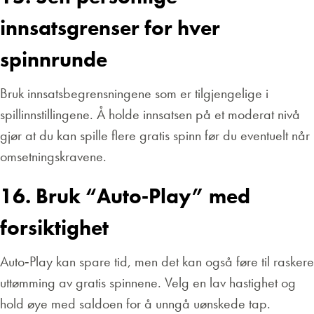
innsatsgrenser for hver
spinnrunde
Bruk innsatsbegrensningene som er tilgjengelige i
spillinnstillingene. Å holde innsatsen på et moderat nivå
gjør at du kan spille flere gratis spinn før du eventuelt når
omsetningskravene.
16. Bruk “Auto‑Play” med
forsiktighet
Auto‑Play kan spare tid, men det kan også føre til raskere
uttømming av gratis spinnene. Velg en lav hastighet og
hold øye med saldoen for å unngå uønskede tap.