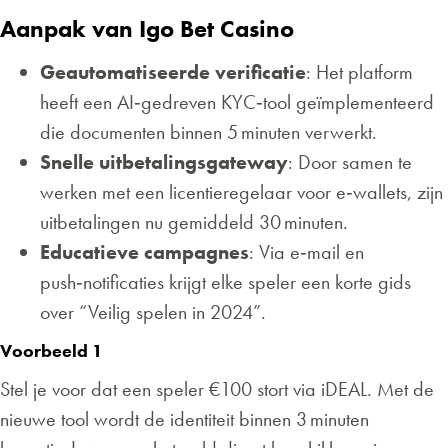
Aanpak van Igo Bet Casino
Geautomatiseerde verificatie
: Het platform
heeft een AI‑gedreven KYC‑tool geïmplementeerd
die documenten binnen 5 minuten verwerkt.
Snelle uitbetalingsgateway
: Door samen te
werken met een licentieregelaar voor e‑wallets, zijn
uitbetalingen nu gemiddeld 30 minuten.
Educatieve campagnes
: Via e‑mail en
push‑notificaties krijgt elke speler een korte gids
over “Veilig spelen in 2024”.
Voorbeeld 1
Stel je voor dat een speler €100 stort via iDEAL. Met de
nieuwe tool wordt de identiteit binnen 3 minuten