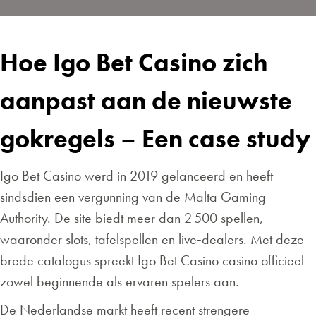
Hoe Igo Bet Casino zich
aanpast aan de nieuwste
gokregels – Een case study
Igo Bet Casino werd in 2019 gelanceerd en heeft
sindsdien een vergunning van de Malta Gaming
Authority. De site biedt meer dan 2 500 spellen,
waaronder slots, tafelspellen en live‑dealers. Met deze
brede catalogus spreekt Igo Bet Casino casino officieel
zowel beginnende als ervaren spelers aan.
De Nederlandse markt heeft recent strengere