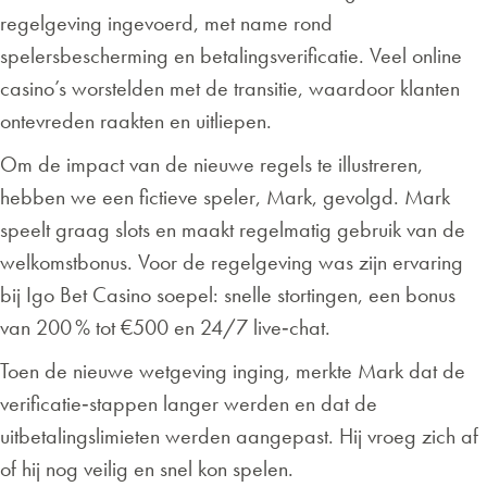
regelgeving ingevoerd, met name rond
spelersbescherming en betalingsverificatie. Veel online
casino’s worstelden met de transitie, waardoor klanten
ontevreden raakten en uitliepen.
Om de impact van de nieuwe regels te illustreren,
hebben we een fictieve speler, Mark, gevolgd. Mark
speelt graag slots en maakt regelmatig gebruik van de
welkomstbonus. Voor de regelgeving was zijn ervaring
bij Igo Bet Casino soepel: snelle stortingen, een bonus
van 200 % tot €500 en 24/7 live‑chat.
Toen de nieuwe wetgeving inging, merkte Mark dat de
verificatie‑stappen langer werden en dat de
uitbetalingslimieten werden aangepast. Hij vroeg zich af
of hij nog veilig en snel kon spelen.