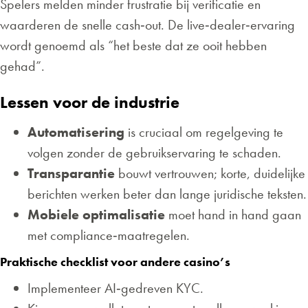
Spelers melden minder frustratie bij verificatie en
waarderen de snelle cash‑out. De live‑dealer‑ervaring
wordt genoemd als “het beste dat ze ooit hebben
gehad”.
Lessen voor de industrie
Automatisering
is cruciaal om regelgeving te
volgen zonder de gebruikservaring te schaden.
Transparantie
bouwt vertrouwen; korte, duidelijke
berichten werken beter dan lange juridische teksten.
Mobiele optimalisatie
moet hand in hand gaan
met compliance‑maatregelen.
Praktische checklist voor andere casino’s
Implementeer AI‑gedreven KYC.