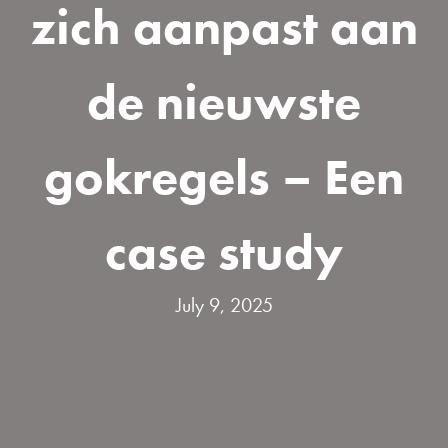
zich aanpast aan
de nieuwste
gokregels – Een
case study
July 9, 2025