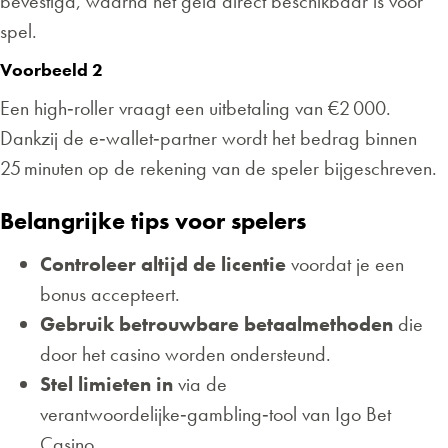
bevestigd, waarna het geld direct beschikbaar is voor
spel.
Voorbeeld 2
Een high‑roller vraagt een uitbetaling van €2 000.
Dankzij de e‑wallet‑partner wordt het bedrag binnen
25 minuten op de rekening van de speler bijgeschreven.
Belangrijke tips voor spelers
Controleer altijd de licentie
voordat je een
bonus accepteert.
Gebruik betrouwbare betaalmethoden
die
door het casino worden ondersteund.
Stel limieten in
via de
verantwoordelijke‑gambling‑tool van Igo Bet
Casino.