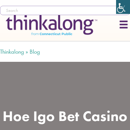
Thinkalong »
Blog
Hoe Igo Bet Casino