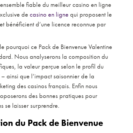
 d’ensemble fiable du meilleur casino en ligne
exclusive de
casino en ligne
qui proposent le
et bénéficient d’une licence reconnue par
le pourquoi ce Pack de Bienvenue Valentine
ndard. Nous analyserons la composition du
iques, la valeur perçue selon le profil du
 – ainsi que l’impact saisonnier de la
rketing des casinos français. Enfin nous
proposerons des bonnes pratiques pour
 se laisser surprendre.
ition du Pack de Bienvenue