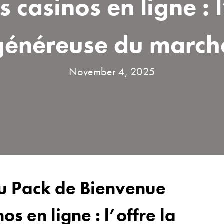
 casinos en ligne : l
généreuse du march
November 4, 2025
u Pack de Bienvenue
os en ligne : l’offre la