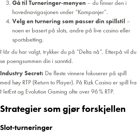
Gå til Turneringer‑menyen
– du finner den i
hovednavigasjonen under “Kampanjer”.
Velg en turnering som passer din spillstil
–
noen er basert på slots, andre på live casino eller
sportsbetting.
Når du har valgt, trykker du på “Delta nå”. Etterpå vil du
se poengsummen din i sanntid.
Industry Secret:
De fleste vinnere fokuserer på spill
med høy RTP (Return to Player). På Rizk Casino er spill fra
NetEnt og Evolution Gaming ofte over 96 % RTP.
Strategier som gjør forskjellen
Slot‑turneringer