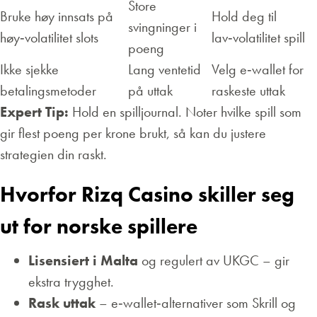
Store
Bruke høy innsats på
Hold deg til
svingninger i
høy‑volatilitet slots
lav‑volatilitet spill
poeng
Ikke sjekke
Lang ventetid
Velg e‑wallet for
betalingsmetoder
på uttak
raskeste uttak
Expert Tip:
Hold en spilljournal. Noter hvilke spill som
gir flest poeng per krone brukt, så kan du justere
strategien din raskt.
Hvorfor Rizq Casino skiller seg
ut for norske spillere
Lisensiert i Malta
og regulert av UKGC – gir
ekstra trygghet.
Rask uttak
– e‑wallet‑alternativer som Skrill og