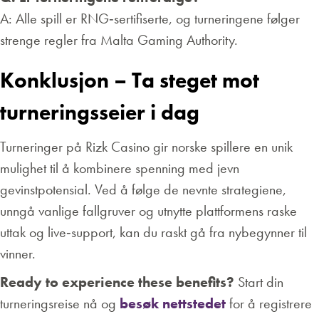
A: Alle spill er RNG‑sertifiserte, og turneringene følger
strenge regler fra Malta Gaming Authority.
Konklusjon – Ta steget mot
turneringsseier i dag
Turneringer på Rizk Casino gir norske spillere en unik
mulighet til å kombinere spenning med jevn
gevinstpotensial. Ved å følge de nevnte strategiene,
unngå vanlige fallgruver og utnytte plattformens raske
uttak og live‑support, kan du raskt gå fra nybegynner til
vinner.
Ready to experience these benefits?
Start din
turneringsreise nå og
besøk nettstedet
for å registrere