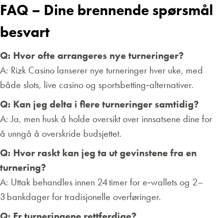
FAQ – Dine brennende spørsmål
besvart
Q: Hvor ofte arrangeres nye turneringer?
A: Rizk Casino lanserer nye turneringer hver uke, med
både slots, live casino og sportsbetting‑alternativer.
Q: Kan jeg delta i flere turneringer samtidig?
A: Ja, men husk å holde oversikt over innsatsene dine for
å unngå å overskride budsjettet.
Q: Hvor raskt kan jeg ta ut gevinstene fra en
turnering?
A: Uttak behandles innen 24 timer for e‑wallets og 2–
3 bankdager for tradisjonelle overføringer.
Q: Er turneringene rettferdige?