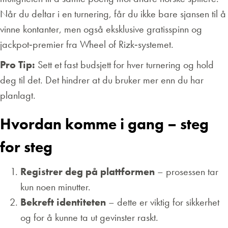
Når du deltar i en turnering, får du ikke bare sjansen til å
vinne kontanter, men også eksklusive gratisspinn og
jackpot‑premier fra Wheel of Rizk‑systemet.
Pro Tip:
Sett et fast budsjett for hver turnering og hold
deg til det. Det hindrer at du bruker mer enn du har
planlagt.
Hvordan komme i gang – steg
for steg
Registrer deg på plattformen
– prosessen tar
kun noen minutter.
Bekreft identiteten
– dette er viktig for sikkerhet
og for å kunne ta ut gevinster raskt.