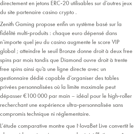
directement en jetons ERC‑20 utilisables sur d’autres jeux
du site partenaire casino crypto .
Zenith Gaming propose enfin un système basé sur la
fidélité multi‑produits : chaque euro dépensé dans
n’importe quel jeu du casino augmente le score VIP
global ; atteindre le seuil Bronze donne droit à deux free
spins par mois tandis que Diamond ouvre droit à trente
free spins ainsi qu’à une ligne directe avec un
gestionnaire dédié capable d’organiser des tables
privées personnalisées où la limite maximale peut
dépasser €100 000 par main – idéal pour le high‑roller
recherchant une expérience ultra‑personnalisée sans
compromis technique ni réglementaire.
L’étude comparative montre que NovaBet Live convertit le