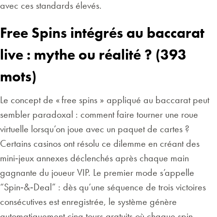
avec ces standards élevés.
Free Spins intégrés au baccarat
live : mythe ou réalité ? (393
mots)
Le concept de « free spins » appliqué au baccarat peut
sembler paradoxal : comment faire tourner une roue
virtuelle lorsqu’on joue avec un paquet de cartes ?
Certains casinos ont résolu ce dilemme en créant des
mini‑jeux annexes déclenchés après chaque main
gagnante du joueur VIP. Le premier mode s’appelle
“Spin‑&‑Deal” : dès qu’une séquence de trois victoires
consécutives est enregistrée, le système génère
automatiquement cinq tours gratuits où chaque spin