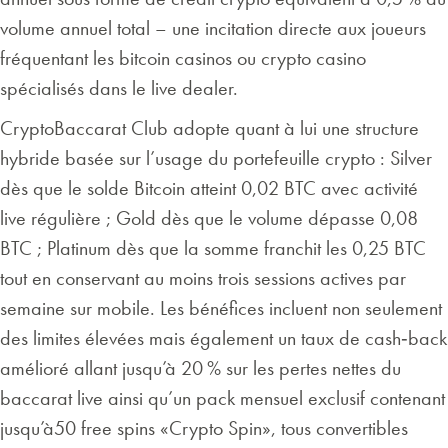
volume annuel total – une incitation directe aux joueurs
fréquentant les bitcoin casinos ou crypto casino
spécialisés dans le live dealer.
CryptoBaccarat Club adopte quant à lui une structure
hybride basée sur l’usage du portefeuille crypto : Silver
dès que le solde Bitcoin atteint 0,02 BTC avec activité
live régulière ; Gold dès que le volume dépasse 0,08
BTC ; Platinum dès que la somme franchit les 0,25 BTC
tout en conservant au moins trois sessions actives par
semaine sur mobile. Les bénéfices incluent non seulement
des limites élevées mais également un taux de cash‑back
amélioré allant jusqu’à 20 % sur les pertes nettes du
baccarat live ainsi qu’un pack mensuel exclusif contenant
jusqu’à​50​ free spins «​Crypto Spin​», tous convertibles