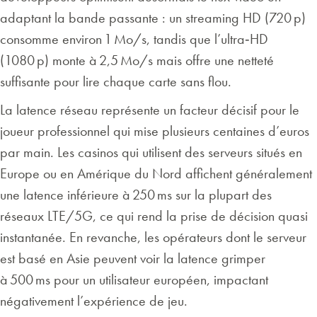
adaptant la bande passante : un streaming HD (720 p)
consomme environ 1 Mo/s, tandis que l’ultra‑HD
(1080 p) monte à 2,5 Mo/s mais offre une netteté
suffisante pour lire chaque carte sans flou.
La latence réseau représente un facteur décisif pour le
joueur professionnel qui mise plusieurs centaines d’euros
par main. Les casinos qui utilisent des serveurs situés en
Europe ou en Amérique du Nord affichent généralement
une latence inférieure à 250 ms sur la plupart des
réseaux LTE/5G, ce qui rend la prise de décision quasi
instantanée. En revanche, les opérateurs dont le serveur
est basé en Asie peuvent voir la latence grimper
à 500 ms pour un utilisateur européen, impactant
négativement l’expérience de jeu.