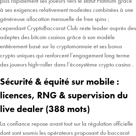
plus rapidement ses joueurs vers le statut Platinum grâce
à ses exigences relativement modestes combinées à une
généreuse allocation mensuelle de free spins ;
cependant CryptoBaccarat Club reste leader auprès des
adeptes des bitcoin casinos grâce à son modèle
entièrement basé sur la cryptomonnaie et ses bonus
crypto uniques qui renforcent l’engagement long terme
des joueurs high‑roller dans l’écosystème crypto casino .
Sécurité & équité sur mobile :
licences, RNG & supervision du
live dealer (388 mots)
La confiance repose avant tout sur la régulation officielle
dont sont soumis les opérateurs proposant du baccarat