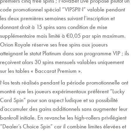
premiers cinq free spins ; NovaBet Live propose plutôt un
code promotionnel spécial “VIPSPIN” valable pendant
les deux premières semaines suivant l’inscription et
donnant droit à 15 spins sans condition de mise
supplémentaire mais limité à €0,05 par spin maximum.
Orion Royale réserve ses free spins aux joueurs
atteignant le statut Platinum dans son programme VIP ; ils
reçoivent alors 30 spins mensuels valables uniquement
sur les tables « Baccarat Premium ».
Nos tests réalisés pendant la période promotionnelle ont
montré que les joueurs expérimentaux préfèrent “Lucky
Card Spin” pour son aspect ludique et sa possibilité
d’accumuler des gains additionnels sans augmenter leur
bankroll initiale. En revanche les high‑rollers privilégient
“Dealer’s Choice Spin” car il combine limites élevées et