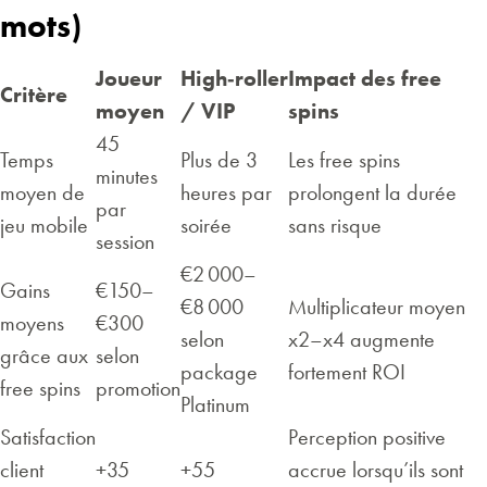
mots)
Joueur
High‑roller
Impact des free
Critère
moyen
/ VIP
spins
45
Temps
Plus de 3
Les free spins
minutes
moyen de
heures par
prolongent la durée
par
jeu mobile
soirée
sans risque
session
€2 000–
Gains
€150–
€8 000
Multiplicateur moyen
moyens
€300
selon
x2–x4 augmente
grâce aux
selon
package
fortement ROI
free spins
promotion
Platinum
Satisfaction
Perception positive
client
+35
+55
accrue lorsqu’ils sont