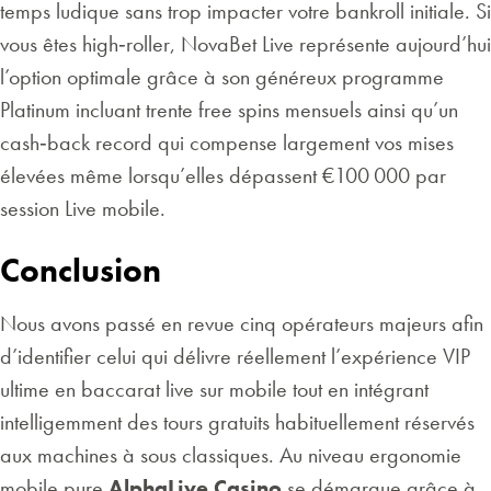
temps ludique sans trop impacter votre bankroll initiale. Si
vous êtes high‑roller, NovaBet Live représente aujourd’hui
l’option optimale grâce à son généreux programme
Platinum incluant trente free spins mensuels ainsi qu’un
cash‑back record qui compense largement vos mises
élevées même lorsqu’elles dépassent €100 000 par
session Live mobile.
Conclusion
Nous avons passé en revue cinq opérateurs majeurs afin
d’identifier celui qui délivre réellement l’expérience VIP
ultime en baccarat live sur mobile tout en intégrant
intelligemment des tours gratuits habituellement réservés
aux machines à sous classiques. Au niveau ergonomie
mobile pure
AlphaLive Casino
se démarque grâce à