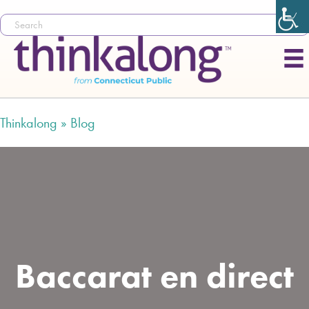
Thinkalong »
Blog
Baccarat en direct