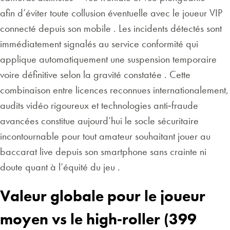
afin d’éviter toute collusion éventuelle avec le joueur VIP
connecté depuis son mobile . Les incidents détectés sont
immédiatement signalés au service conformité qui
applique automatiquement une suspension temporaire
voire définitive selon la gravité constatée . Cette
combinaison entre licences reconnues internationalement,
audits vidéo rigoureux et technologies anti‑fraude
avancées constitue aujourd’hui le socle sécuritaire
incontournable pour tout amateur souhaitant jouer au
baccarat live depuis son smartphone sans crainte ni
doute quant à l’équité du jeu .
Valeur globale pour le joueur
moyen vs le high‑roller (399