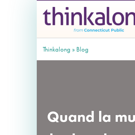
Thinkalong »
Blog
Quand la mus