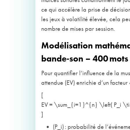
ce qui accélère la prise de décision
les jeux à volatilité élevée, cela 
nombre de mises par session.
Modélisation mathémat
bande‑son – 400 mots
Pour quantifier l’influence de la m
attendue (EV) enrichie d’un facteur «
[
EV = \sum_{i=1}^{n} \left( P_i \ti
]
(P_i) : probabilité de l’événeme