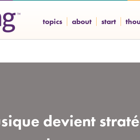
topics
about
start
tho
ique devient stratég