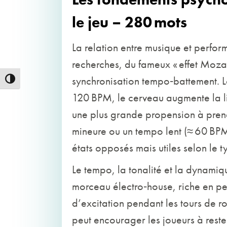
le jeu – 280 mots
La relation entre musique et perfor
recherches, du fameux « effet Mozar
synchronisation tempo‑battement. 
Toggle High Contrast
120 BPM, le cerveau augmente la li
une plus grande propension à prend
mineure ou un tempo lent (≈ 60 BPM)
états opposés mais utiles selon le ty
Le tempo, la tonalité et la dynami
morceau électro‑house, riche en pe
d’excitation pendant les tours de ro
peut encourager les joueurs à reste