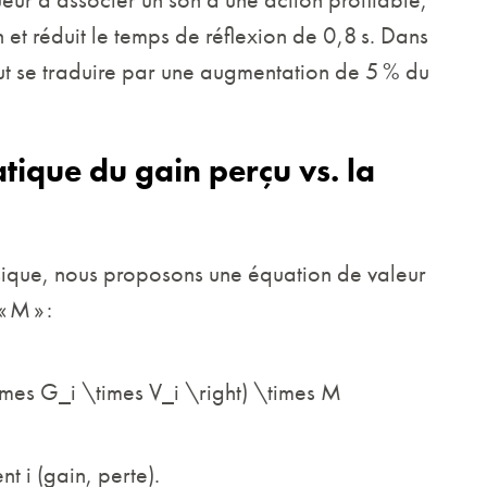
 et réduit le temps de réflexion de 0,8 s. Dans
peut se traduire par une augmentation de 5 % du
ique du gain perçu vs. la
usique, nous proposons une équation de valeur
 M » :
mes G_i \times V_i \right) \times M
nt i (gain, perte).