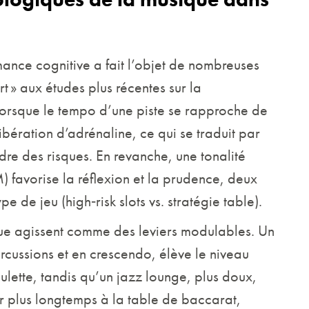
mance cognitive a fait l’objet de nombreuses
t » aux études plus récentes sur la
Lorsque le tempo d’une piste se rapproche de
bération d’adrénaline, ce qui se traduit par
re des risques. En revanche, une tonalité
 favorise la réflexion et la prudence, deux
pe de jeu (high‑risk slots vs. stratégie table).
que agissent comme des leviers modulables. Un
rcussions et en crescendo, élève le niveau
ulette, tandis qu’un jazz lounge, plus doux,
r plus longtemps à la table de baccarat,