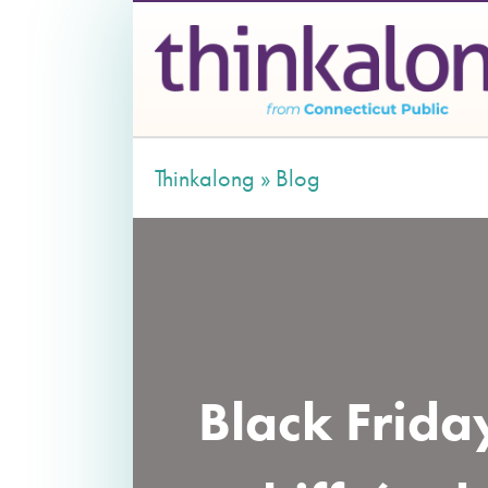
Thinkalong »
Blog
Black Frida