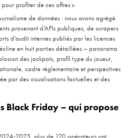
e
pour profiter de ces offres ».
journalisme de données : nous avons agrégé
ments provenant d’APIs publiques, de scrapers
ts d’audit internes publiés par les licences
écline en huit parties détaillées – panorama
plosion des jackpots, profil type du joueur,
tionale, cadre réglementaire et perspectives
rée par des visualisations factuelles et des
s Black Friday – qui propose
 2024‑2025, plus de 120 opérateurs ont