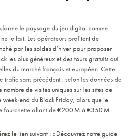
nsforme le paysage du jeu digital comme
 le fait. Les opérateurs profitent de
hé par les soldes d’hiver pour proposer
ck les plus généreux et des tours gratuits qui
uelles du marché français et européen. Cette
de trafic sans précédent : selon les données de
le nombre de visites uniques sur les sites de
 week‑end du Black Friday, alors que le
 fourchette allant de €200 M à €350 M
ez le lien suivant : « Découvrez notre guide