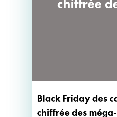
chiffrée 
Black Friday des c
chiffrée des méga‑