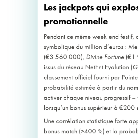
Les jackpots qui explo
promotionnelle
Pendant ce même week‑end festif, ci
symbolique du million d’euros :
Meg
(€3 560 000),
Divine Fortune
(€1 
issus du réseau NetEnt Evolution (
G
classement officiel fourni par Poin
probabilité estimée à partir du no
activer chaque niveau progressif 
lorsqu’un bonus supérieur à €200 
Une corrélation statistique forte ap
bonus match (>400 %) et la probabi