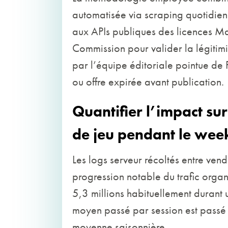
automatisée via scraping quotidien s
aux APIs publiques des licences M
Commission pour valider la légitimit
par l’équipe éditoriale pointue de
ou offre expirée avant publication.
Quantifier l’impact su
de jeu pendant le wee
Les logs serveur récoltés entre ven
progression notable du trafic organi
5,3 millions habituellement durant
moyen passé par session est passé 
moyenne saisonnière.