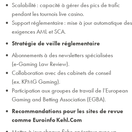
Scalabilité : capacité à gérer des pics de trafic
pendant les tournois live casino.
Support réglementaire : mise à jour automatique des
exigences AML et SCA.
Stratégie de veille réglementaire
Abonnements à des newsletters spécialisées
(e‑Gaming Law Review).
Collaboration avec des cabinets de conseil
(ex. KPMG Gaming).
Participation aux groupes de travail de l’European
Gaming and Betting Association (EGBA).
Recommandations pour les sites de revue
comme Euroinfo Kehl.Com
Mettre à jour chaque fiche opérateur avec un