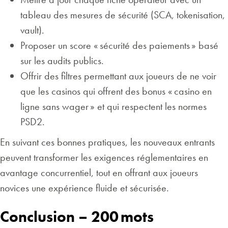
tableau des mesures de sécurité (SCA, tokenisation,
vault).
Proposer un score « sécurité des paiements » basé
sur les audits publics.
Offrir des filtres permettant aux joueurs de ne voir
que les casinos qui offrent des bonus « casino en
ligne sans wager » et qui respectent les normes
PSD2.
En suivant ces bonnes pratiques, les nouveaux entrants
peuvent transformer les exigences réglementaires en
avantage concurrentiel, tout en offrant aux joueurs
novices une expérience fluide et sécurisée.
Conclusion – 200 mots