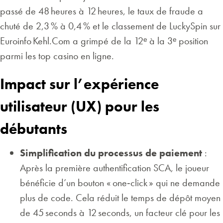
passé de 48 heures à 12 heures, le taux de fraude a
chuté de 2,3 % à 0,4 % et le classement de LuckySpin sur
Euroinfo Kehl.Com a grimpé de la 12ᵉ à la 3ᵉ position
parmi les top casino en ligne.
Impact sur l’expérience
utilisateur (UX) pour les
débutants
Simplification du processus de paiement
:
Après la première authentification SCA, le joueur
bénéficie d’un bouton « one‑click » qui ne demande
plus de code. Cela réduit le temps de dépôt moyen
de 45 seconds à 12 seconds, un facteur clé pour les