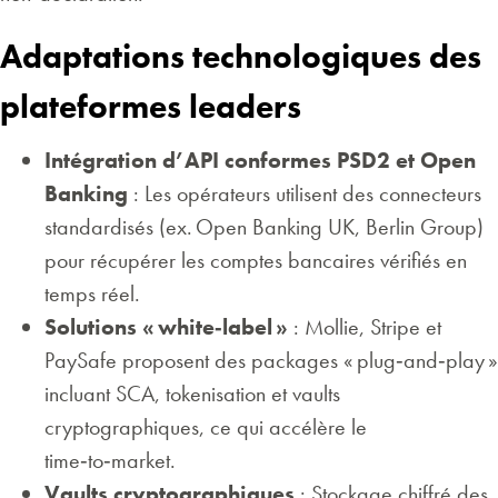
Adaptations technologiques des
plateformes leaders
Intégration d’API conformes PSD2 et Open
Banking
: Les opérateurs utilisent des connecteurs
standardisés (ex. Open Banking UK, Berlin Group)
pour récupérer les comptes bancaires vérifiés en
temps réel.
Solutions « white‑label »
: Mollie, Stripe et
PaySafe proposent des packages « plug‑and‑play »
incluant SCA, tokenisation et vaults
cryptographiques, ce qui accélère le
time‑to‑market.
Vaults cryptographiques
: Stockage chiffré des