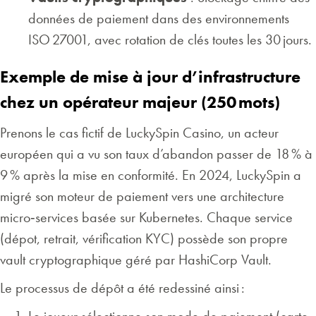
données de paiement dans des environnements
ISO 27001, avec rotation de clés toutes les 30 jours.
Exemple de mise à jour d’infrastructure
chez un opérateur majeur (250 mots)
Prenons le cas fictif de LuckySpin Casino, un acteur
européen qui a vu son taux d’abandon passer de 18 % à
9 % après la mise en conformité. En 2024, LuckySpin a
migré son moteur de paiement vers une architecture
micro‑services basée sur Kubernetes. Chaque service
(dépot, retrait, vérification KYC) possède son propre
vault cryptographique géré par HashiCorp Vault.
Le processus de dépôt a été redessiné ainsi :