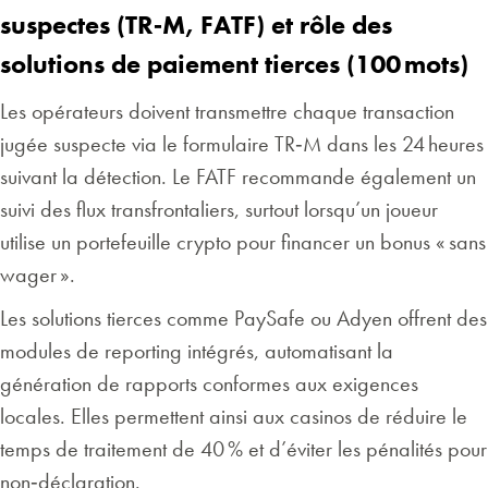
suspectes (TR‑M, FATF) et rôle des
solutions de paiement tierces (100 mots)
Les opérateurs doivent transmettre chaque transaction
jugée suspecte via le formulaire TR‑M dans les 24 heures
suivant la détection. Le FATF recommande également un
suivi des flux transfrontaliers, surtout lorsqu’un joueur
utilise un portefeuille crypto pour financer un bonus « sans
wager ».
Les solutions tierces comme PaySafe ou Adyen offrent des
modules de reporting intégrés, automatisant la
génération de rapports conformes aux exigences
locales. Elles permettent ainsi aux casinos de réduire le
temps de traitement de 40 % et d’éviter les pénalités pour
non‑déclaration.