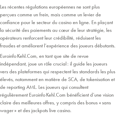
Les récentes régulations européennes ne sont plus
perçues comme un frein, mais comme un levier de
confiance pour le secteur du casino en ligne. En plaçant
la sécurité des paiements au cœur de leur stratégie, les
opérateurs renforcent leur crédibilité, réduisent les
fraudes et améliorent l’expérience des joueurs débutants.
Euroinfo Kehl.Com, en tant que site de revue
indépendant, joue un rôle crucial : il guide les joueurs
vers des plateformes qui respectent les standards les plus
élevés, notamment en matière de SCA, de tokenisation et
de reporting AML. Les joueurs qui consultent
régulièrement Euroinfo Kehl.Com bénéficient d’une vision
claire des meilleures offres, y compris des bonus « sans
wager » et des jackpots live casino.