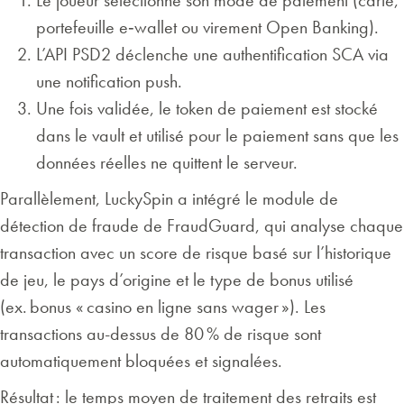
Le joueur sélectionne son mode de paiement (carte,
portefeuille e‑wallet ou virement Open Banking).
L’API PSD2 déclenche une authentification SCA via
une notification push.
Une fois validée, le token de paiement est stocké
dans le vault et utilisé pour le paiement sans que les
données réelles ne quittent le serveur.
Parallèlement, LuckySpin a intégré le module de
détection de fraude de FraudGuard, qui analyse chaque
transaction avec un score de risque basé sur l’historique
de jeu, le pays d’origine et le type de bonus utilisé
(ex. bonus « casino en ligne sans wager »). Les
transactions au-dessus de 80 % de risque sont
automatiquement bloquées et signalées.
Résultat : le temps moyen de traitement des retraits est