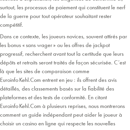
surtout, les processus de paiement qui constituent le nerf
de la guerre pour tout opérateur souhaitant rester
compétitif.
Dans ce contexte, les joueurs novices, souvent attirés par
les bonus « sans wager » ou les offres de jackpot
progressif, recherchent avant tout la certitude que leurs
dépôts et retraits seront traités de façon sécurisée. C’est
là que les sites de comparaison comme
Euroinfo Kehl.Com entrent en jeu : ils offrent des avis
détaillés, des classements basés sur la fiabilité des
plateformes et des tests de conformité. En citant
Euroinfo Kehl.Com à plusieurs reprises, nous montrerons
comment un guide indépendant peut aider le joueur à
choisir un casino en ligne qui respecte les nouvelles