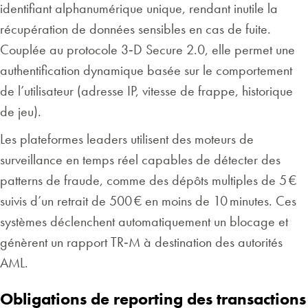
identifiant alphanumérique unique, rendant inutile la
récupération de données sensibles en cas de fuite.
Couplée au protocole 3‑D Secure 2.0, elle permet une
authentification dynamique basée sur le comportement
de l’utilisateur (adresse IP, vitesse de frappe, historique
de jeu).
Les plateformes leaders utilisent des moteurs de
surveillance en temps réel capables de détecter des
patterns de fraude, comme des dépôts multiples de 5 €
suivis d’un retrait de 500 € en moins de 10 minutes. Ces
systèmes déclenchent automatiquement un blocage et
génèrent un rapport TR‑M à destination des autorités
AML.
Obligations de reporting des transactions