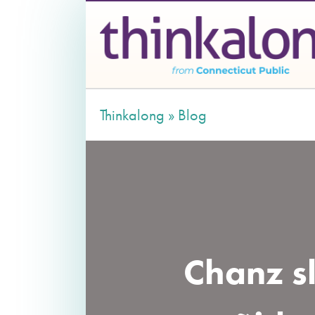
Thinkalong »
Blog
Chanz s