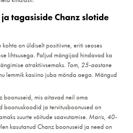
a tagasiside Chanz slotide
ohta on üldiselt positiivne, eriti seoses
ese lihtsusega. Paljud mängijad hindavad ka
ängimise atraktiivsemaks.
Tom, 25-aastane
minu lemmik kasiino juba mõnda aega. Mängud
 boonuseid, mis aitavad neil oma
d boonuskoodid ja tervitusboonused on
samaks suurte võitude saavutamise.
Maris, 40-
Olen kasutanud Chanz boonuseid ja need on