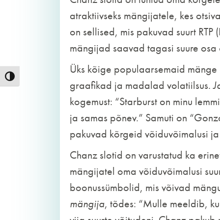
atraktiivseks mängijatele, kes otsi
on sellised, mis pakuvad suurt RTP (
mängijad saavad tagasi suure osa 
Üks kõige populaarsemaid mänge on
Toggle High Contrast
graafikad ja madalad volatiilsus.
J
kogemust: “Starburst on minu lemmik,
ja samas põnev.” Samuti on “Gonz
pakuvad kõrgeid võiduvõimalusi j
Chanz slotid on varustatud ka erine
mängijatel oma võiduvõimalusi suur
boonussümbolid, mis võivad mängu
mängija
, tõdes: “Mulle meeldib, k
viia suurte võitudeni. Chanz pakub n