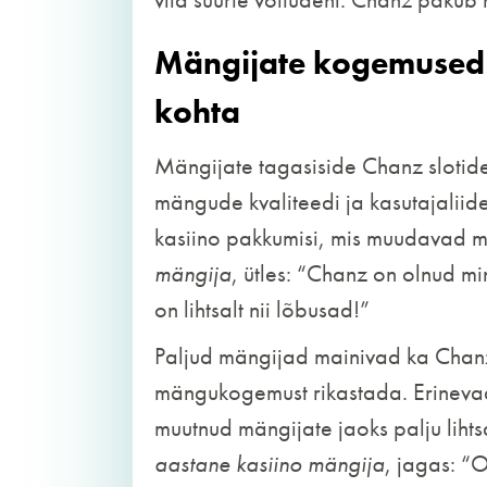
Mängijate kogemused j
kohta
Mängijate tagasiside Chanz slotide k
mängude kvaliteedi ja kasutajaliid
kasiino pakkumisi, mis muudavad m
mängija
, ütles: “Chanz on olnud 
on lihtsalt nii lõbusad!”
Paljud mängijad mainivad ka Chanz
mängukogemust rikastada. Erineva
muutnud mängijate jaoks palju liht
aastane kasiino mängija
, jagas: “