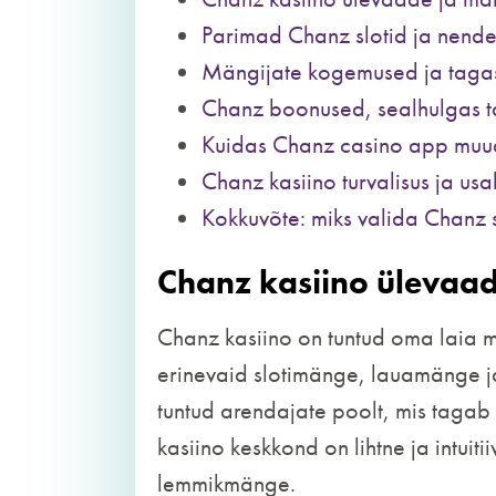
Parimad Chanz slotid ja nend
Mängijate kogemused ja tagas
Chanz boonused, sealhulgas ta
Kuidas Chanz casino app mu
Chanz kasiino turvalisus ja us
Kokkuvõte: miks valida Chanz s
Chanz kasiino ülevaa
Chanz kasiino on tuntud oma laia 
erinevaid slotimänge, lauamänge j
tuntud arendajate poolt, mis tagab
kasiino keskkond on lihtne ja intuit
lemmikmänge.