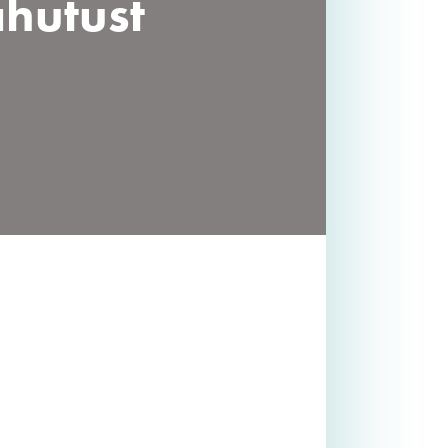
ahutust