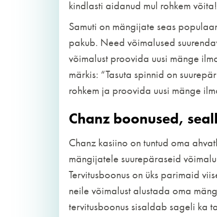
kindlasti aidanud mul rohkem võita
Samuti on mängijate seas populaar
pakub. Need võimalused suurendav
võimalust proovida uusi mänge ilma
märkis: “Tasuta spinnid on suurep
rohkem ja proovida uusi mänge ilm
Chanz boonused, sealh
Chanz kasiino on tuntud oma ahvat
mängijatele suurepäraseid võimalu
Tervitusboonus on üks parimaid vii
neile võimalust alustada oma mäng
tervitusboonus sisaldab sageli ka t