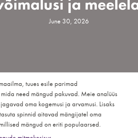
õimalusi ja meelel
June 30, 2026
maailma, tuues esile parimad
, mida need mängud pakuvad. Meie analüüs
s jagavad oma kogemusi ja arvamusi. Lisaks
tasuta spinnid aitavad mängijatel oma
millised mängud on eriti populaarsed.
ngude mitmekesisus